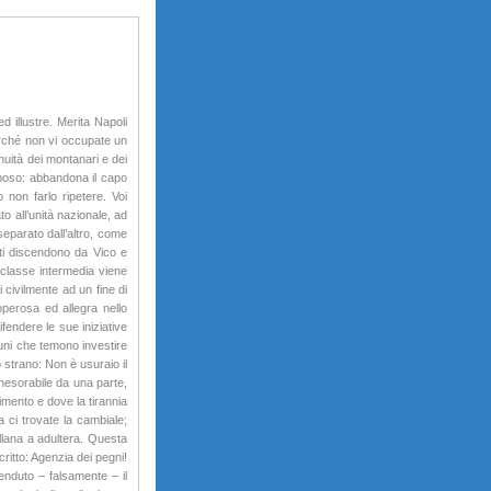
d illustre. Merita Napoli
erché non vi occupate un
nuità dei montanari e dei
 riposo: abbandona il capo
non farlo ripetere. Voi
to all’unità nazionale, ad
separato dall’altro, come
tti discendono da Vico e
 classe intermedia viene
civilmente ad un fine di
perosa ed allegra nello
ifendere le sue iniziative
cuni che temono investire
so strano: Non è usuraio il
nesorabile da una parte,
stimento e dove la tirannia
ta ci trovate la cambiale;
ellana a adultera. Questa
critto: Agenzia dei pegni!
venduto – falsamente – il