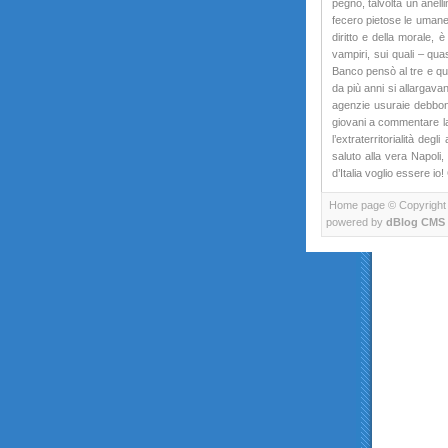
pegno, talvolta un anelli
fecero pietose le umane 
diritto e della morale, 
vampiri, sui quali – qua
Banco pensò al tre e qua
da più anni si allargavan
agenzie usuraie debbono 
giovani a commentare la m
l’extraterritorialità de
saluto alla vera Napoli,
d’Italia voglio essere io
Home page
© Copyright 20
powered by
dBlog CMS