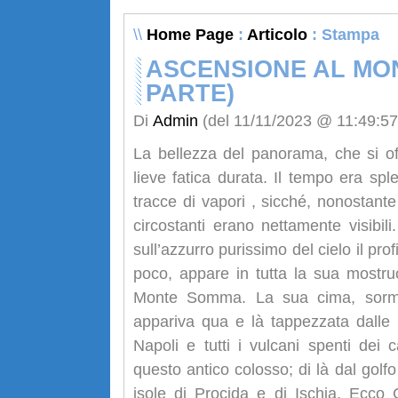
\\
Home Page
:
Articolo
: Stampa
ASCENSIONE AL MO
PARTE)
Di
Admin
(del 11/11/2023 @ 11:49:57
La bellezza del panorama, che si of
lieve fatica durata. Il tempo era s
tracce di vapori , sicché, nonostante 
circostanti erano nettamente visibil
sull’azzurro purissimo del cielo il pr
poco, appare in tutta la sua mostru
Monte Somma. La sua cima, sormo
appariva qua e là tappezzata dalle 
Napoli e tutti i vulcani spenti dei
questo antico colosso; di là dal golfo 
isole di Procida e di Ischia. Ecco