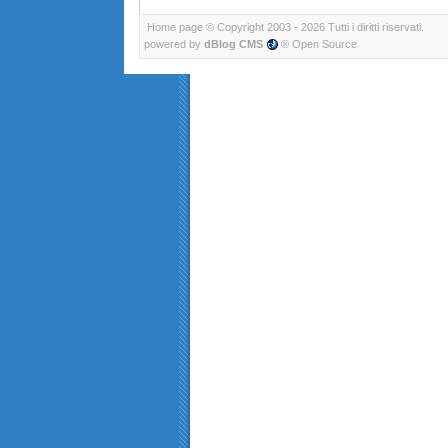
Home page
© Copyright 2003 - 2026 Tutti i diritti riservati.
powered by
dBlog CMS
® Open Source