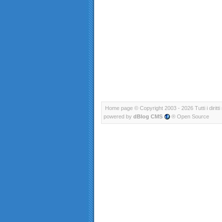
Home page
© Copyright 2003 - 2026 Tutti i diritti 
powered by
dBlog CMS
® Open Source