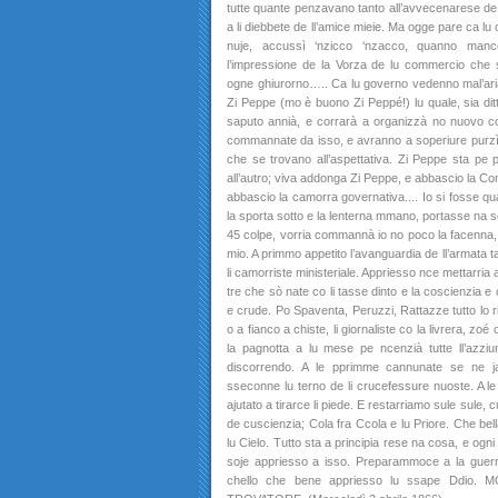
tutte quante penzavano tanto all’avvecenarese de
a li diebbete de ll’amice mieie. Ma ogge pare ca lu
nuje, accussì ‘nzicco ‘nzacco, quanno man
l’impressione de la Vorza de lu commercio che 
ogne ghiurorno….. Ca lu governo vedenno mal’ar
Zi Peppe (mo è buono Zi Peppé!) lu quale, sia ditt
saputo annià, e corrarà a organizzà no nuovo c
commannate da isso, e avranno a soperiure purzì pa
che se trovano all’aspettativa. Zi Peppe sta p
all’autro; viva addonga Zi Peppe, e abbascio la Co
abbascio la camorra governativa.... Io si fosse q
la sporta sotto e la lenterna mmano, portasse na s
45 colpe, vorria commannà io no poco la facenna,
mio. A primmo appetito l’avanguardia de ll’armata t
li camorriste ministeriale. Appriesso nce mettarria a
tre che sò nate co li tasse dinto e la coscienzia 
e crude. Po Spaventa, Peruzzi, Rattazze tutto lo ri
o a fianco a chiste, li giornaliste co la livrera, zo
la pagnotta a lu mese pe ncenzià tutte ll’azziu
discorrendo. A le pprimme cannunate se ne jar
sseconne lu terno de li crucefessure nuoste. A le t
ajutato a tirarce li piede. E restarriamo sule sule, cuj
de cuscienzia; Cola fra Ccola e lu Priore. Che be
lu Cielo. Tutto sta a principia rese na cosa, e ogn
soje appriesso a isso. Preparammoce a la guerr
chello che bene appriesso lu ssape Ddio