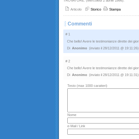
TROVATORE. (Mercoledì 2 abrile 1866).
Articolo
Storico
Stampa
Commenti
# 1
Che bello! Avere le testimonianze dirette dei gior
Di
Anonimo
(inviato il 28/12/2011 @ 19:11:26)
# 2
Che bello! Avere le testimonianze dirette dei gior
Di
Anonimo
(inviato il 28/12/2011 @ 19:11:31)
Testo (max 1000 caratteri)
Nome
e-Mail / Link