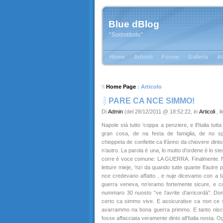
Blue dBlog
"Sottotitolo"
Home
Articoli
Forum
Galleria
Al
\\
Home Page
: Articolo
PARE CA NCE SIMMO!
Di
Admin
(del 28/12/2011 @ 18:52:22, in
Articoli
, 
Napole stà tutto ‘coppa a penziere, e ll’Italia tutt
gran cosa, de na festa de famiglia, de no s
chioppeta de confiette ca ll’ànno da chiovere din
n’autro. La parola è una, lo mutto d’ordene è lo st
corre è voce comune: LA GUERRA. Finalmente. Nu
letture mieje, ‘nzi da quando tutte quante ll’autre
nce credevano affatto , e nuje dicevamo con a 
guerra veneva, nn’eramo fortemente sicure, e c
nummaro 30 nuosto “ve l’avrite d’arricordà”: D
certo ca simmo vive. E assicurative ca non ce
avarrammo na bona guerra primmo. E tanto nisc
fosse affacciata veramente dinto all’Italia nosta. 