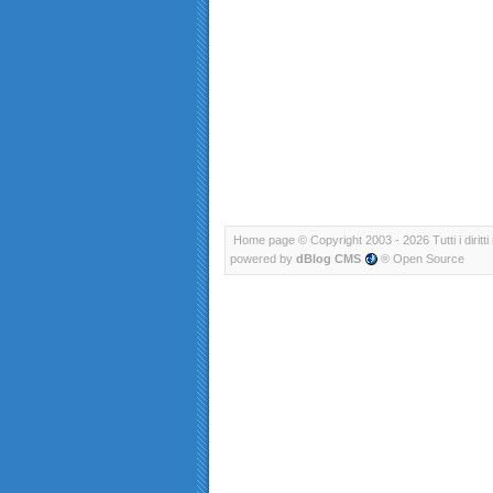
Home page
© Copyright 2003 - 2026 Tutti i diritti 
powered by
dBlog CMS
® Open Source