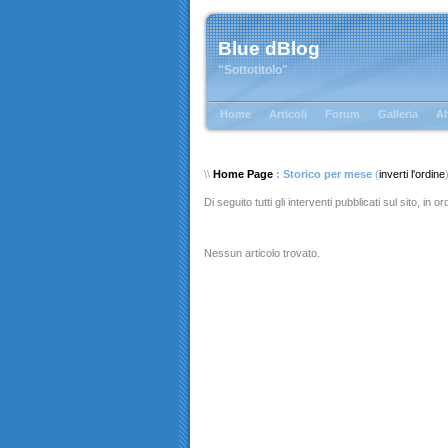
Blue dBlog
"Sottotitolo"
Home
Articoli
Forum
Galleria
Al
\\
Home Page
: Storico per mese
(
inverti l'ordine
Di seguito tutti gli interventi pubblicati sul sito, in 
Nessun articolo trovato.