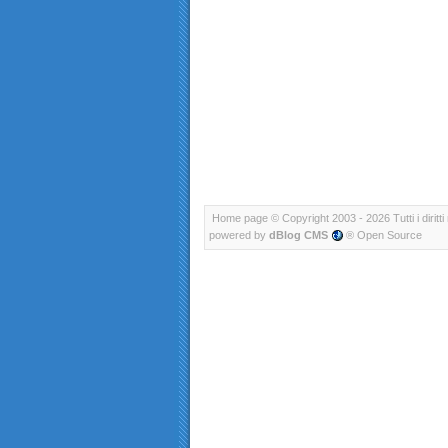
Home page
© Copyright 2003 - 2026 Tutti i diritti 
powered by
dBlog CMS
® Open Source