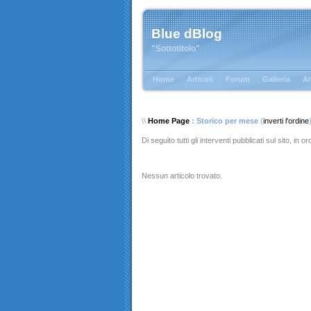
Blue dBlog
"Sottotitolo"
Home
Articoli
Forum
Galleria
Al
\\
Home Page
: Storico per mese
(
inverti l'ordine
Di seguito tutti gli interventi pubblicati sul sito, in 
Nessun articolo trovato.