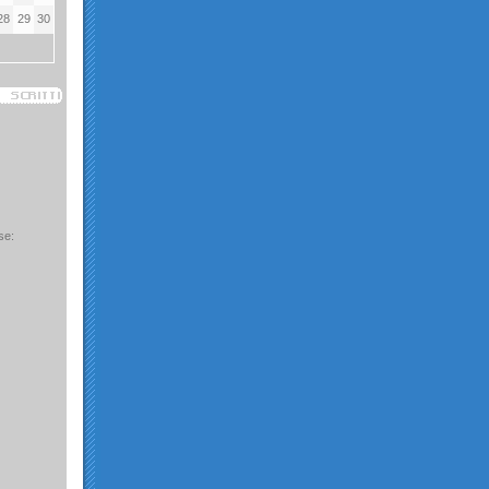
28
29
30
se: