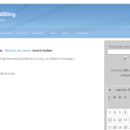
 dBlog
tolo"
Articoli
Forum
Galleria
Altro
Altro
Contatti
Cerca per paro
ge
: Storico per mese
(
inverti l'ordine
)
ti gli interventi pubblicati sul sito, in ordine cronologico.
Ci sono
196
olo trovato.
collega
<
agosto 2
L
M
M
G
3
4
5
6
10
11
12
13
17
18
19
20