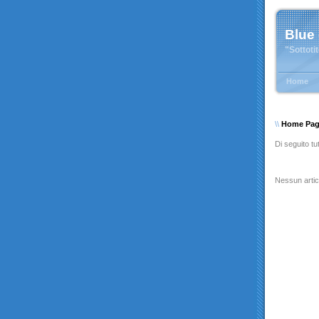
Blue
"Sottoti
Home
\\
Home Pa
Di seguito tut
Nessun artic