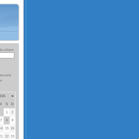
la chiave
persone
te
026
>
V
S
D
1
2
7
8
9
14
15
16
21
22
23