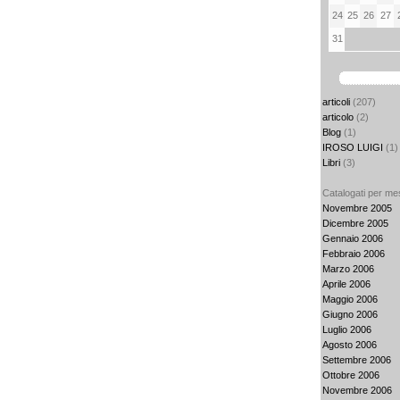
24
25
26
27
31
articoli
(207)
articolo
(2)
Blog
(1)
IROSO LUIGI
(1)
Libri
(3)
Catalogati per me
Novembre 2005
Dicembre 2005
Gennaio 2006
Febbraio 2006
Marzo 2006
Aprile 2006
Maggio 2006
Giugno 2006
Luglio 2006
Agosto 2006
Settembre 2006
Ottobre 2006
Novembre 2006