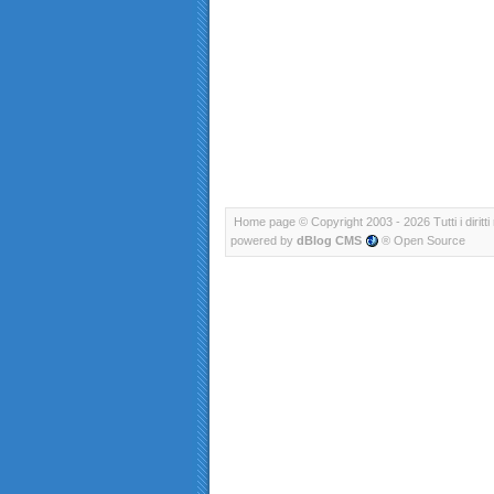
Home page
© Copyright 2003 - 2026 Tutti i diritti 
powered by
dBlog CMS
® Open Source