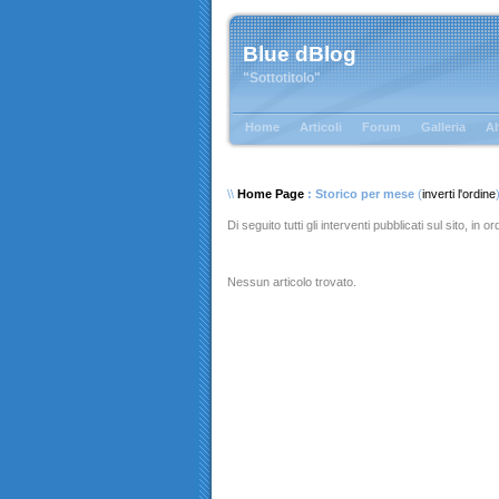
Blue dBlog
"Sottotitolo"
Home
Articoli
Forum
Galleria
Al
\\
Home Page
: Storico per mese
(
inverti l'ordine
Di seguito tutti gli interventi pubblicati sul sito, in 
Nessun articolo trovato.