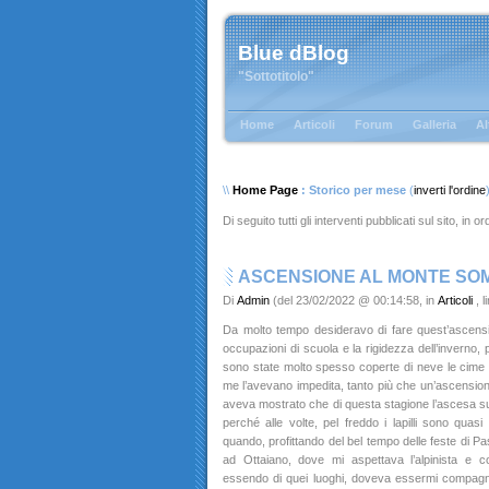
Blue dBlog
"Sottotitolo"
Home
Articoli
Forum
Galleria
Al
\\
Home Page
: Storico per mese
(
inverti l'ordine
Di seguito tutti gli interventi pubblicati sul sito, in 
ASCENSIONE AL MONTE SO
Di
Admin
(del 23/02/2022 @ 00:14:58, in
Articoli
, 
Da molto tempo desideravo di fare quest’ascens
occupazioni di scuola e la rigidezza dell’inverno, pe
sono state molto spesso coperte di neve le cim
me l’avevano impedita, tanto più che un’ascensione
aveva mostrato che di questa stagione l’ascesa sui la
perché alle volte, pel freddo i lapilli sono quasi 
quando, profittando del bel tempo delle feste di Pa
ad Ottaiano, dove mi aspettava l’alpinista e 
essendo di quei luoghi, doveva essermi compagno 