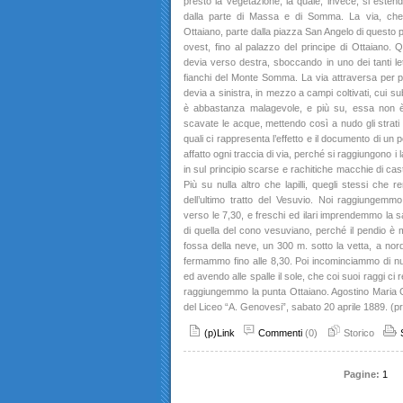
presto la vegetazione, la quale, invece, si estend
dalla parte di Massa e di Somma. La via, che 
Ottaiano, parte dalla piazza San Angelo di questo
ovest, fino al palazzo del principe di Ottaiano. Q
devia verso destra, sboccando in uno dei tanti let
fianchi del Monte Somma. La via attraversa per po
devia a sinistra, in mezzo a campi coltivati, cui su
è abbastanza malagevole, e più su, essa non è 
scavate le acque, mettendo così a nudo gli strati 
quali ci rappresenta l’effetto e il documento di un
affatto ogni traccia di via, perché si raggiungono i lap
in sul principio scarse e rachitiche macchie di cas
Più su nulla altro che lapilli, quegli stessi che
dell’ultimo tratto del Vesuvio. Noi raggiungemmo
verso le 7,30, e freschi ed ilari imprendemmo la sali
di quella del cono vesuviano, perché il pendio è m
fossa della neve, un 300 m. sotto la vetta, a nord
fermammo fino alle 8,30. Poi incominciammo di nu
ed avendo alle spalle il sole, che coi suoi raggi ci 
raggiungemmo la punta Ottaiano. Agostino Maria Ga
del Liceo “A. Genovesi”, sabato 20 aprile 1889. (pr
(p)Link
Commenti
(0)
Storico
Pagine:
1