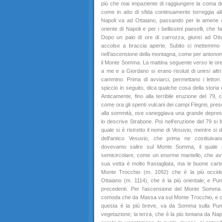
più che mai impaziente di raggiungere la coma
come in atto di sfida continuamente torreggia al
Napoli va ad Ottaiano, passando per le amene
oriente di Napoli e per i bellissimi paeselli, che
Dopo un paio di ore di carrozza, giunsi ad Ott
accolse a braccia aperte. Subito ci mettemmo i
nell’ascensione della montagna, come per antonom
il Monte Somma. La mattina seguente verso le ore 6
a me e a Giordano si erano risoluti di unirsi altr
cammino. Prima di avviarci, permettano i lettori
spiccio in seguito, dica qualche cosa della storia e
Anticamente, fino alla terribile eruzione del 79, 
come ora gli spenti vulcani dei campi Flegrei, pre
alla sommità, ove vaneggiava una grande depressi
lo descrive Strabone. Poi nell’eruzione del 79 si 
quale si è ristretto il nome di Vesuvio, mentre si
dell’antico Vesuvio, che prima ne costituivan
dovevamo salire sul Monte Somma, il quale p
semicircolare, come un enorme mantello, che avvo
sua vetta è molto frastagliata, ma le buone carte
Monte Trocchio (m. 1092) che è la più occiden
Ottaiano (m. 1114), che è la più orientale; e Pu
precedenti. Per l’ascensione del Monte Somma 
comoda che da Massa va sul Monte Trocchio, e che
questa è la più breve, va da Somma sulla Pun
vegetazione; la terza, che è la più lontana da Napo