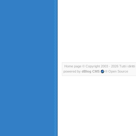
Home page
© Copyright 2003 - 2026 Tutti i diritti 
powered by
dBlog CMS
® Open Source