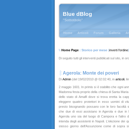
Blue dBlog
"Sottotitolo"
Home
Articoli
Forum
Galleria
Al
\\
Home Page
: Storico per mese
(
inverti l'ordine
Di seguito tutti gli interventi pubblicati sul sito, in 
Agerola: Monte dei poveri
Di
Admin
(del 19/02/2010 @ 02:02:40, in
articoli
, l
2 maggio 1601. In primis si è stabilito che ogni an
Madonna festa proprio della chiesa di Santa Maria 
dello stato di Amalfi dove si trova eretta la cap
eleggere quattro protettori in esso uomini di vi
presto bisognando possano con le loro facoltà s
che due di essi assistano in Agerola e due in Na
Agerola uno sia del luogo di Campora e l'altro del 
intenda degli assistenti in Napoli. L'elezione dei 
stesso giorno dell'Assunzione come di sopra s