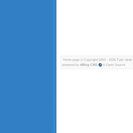
Home page
© Copyright 2003 - 2026 Tutti i diritti 
powered by
dBlog CMS
® Open Source