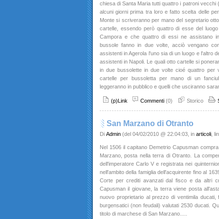
chiesa di Santa Maria tutti quattro i patroni vecchi 
alcuni giorni prima tra loro e fatto scelta delle p
Monte si scriveranno per mano del segretario otto 
cartelle, essendo però quattro di esse del luogo d
Campora e che quattro di essi ne assistano in 
bussole fanno in due volte, acciò vengano comp
assistenti in Agerola l'uno sia di un luogo e l'altro 
assistenti in Napoli. Le quali otto cartelle si pone
in due bussolette in due volte cioé quattro per 
cartelle per bussoletta per mano di un fanciu
leggeranno in pubblico e quelli che usciranno sarann
(p)Link
Commenti
(0)
Storico
San Marzano di Otranto
Di
Admin
(del 04/02/2010 @ 22:04:03, in
articoli
, l
Nel 1506 il capitano Demetrio Capusman compra d
Marzano, posta nella terra di Otranto. La compe
dell'imperatore Carlo V e registrata nei quinternio
nell'ambito della famiglia dell'acquirente fino al 16
Corte per crediti avanzati dal fisco e da altri cr
Capusman il giovane, la terra viene posta all'as
nuovo proprietario al prezzo di ventimila ducati, 
burgensatici (non feudali) valutati 2530 ducati. Quin
titolo di marchese di San Marzano.....