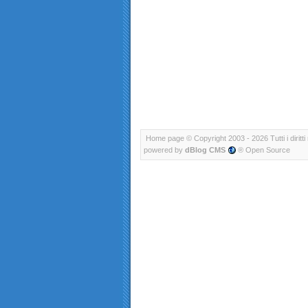
Home page
© Copyright 2003 - 2026 Tutti i diritti 
powered by
dBlog CMS
® Open Source