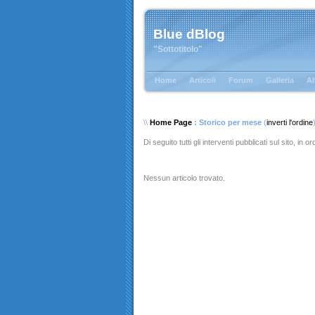
Blue dBlog
"Sottotitolo"
Home
Articoli
Forum
Galleria
Al
\\
Home Page
: Storico per mese
(
inverti l'ordine
Di seguito tutti gli interventi pubblicati sul sito, in 
Nessun articolo trovato.