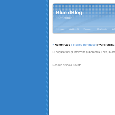
Blue dBlog
"Sottotitolo"
Home
Articoli
Forum
Galleria
Al
\\
Home Page
: Storico per mese
(
inverti l'ordine
Di seguito tutti gli interventi pubblicati sul sito, in 
Nessun articolo trovato.