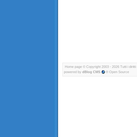
Home page
© Copyright 2003 - 2026 Tutti i diritti 
powered by
dBlog CMS
® Open Source