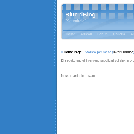
Blue dBlog
"Sottotitolo"
Home
Articoli
Forum
Galleria
Al
\\
Home Page
: Storico per mese
(
inverti l'ordine
Di seguito tutti gli interventi pubblicati sul sito, in 
Nessun articolo trovato.