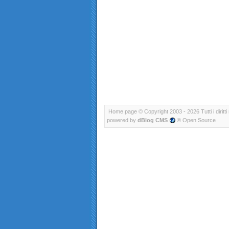
Home page
© Copyright 2003 - 2026 Tutti i diritti 
powered by
dBlog CMS
® Open Source