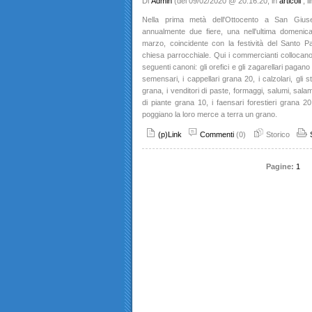
Di
Admin
(del 09/02/2020 @ 20:16:20, in
articoli
, 
Nella prima metà dell'Ottocento a San Gius
annualmente due fiere, una nell'ultima domenic
marzo, coincidente con la festività del Santo Pa
chiesa parrocchiale. Qui i commercianti collocan
seguenti canoni: gli orefici e gli zagarellari pagano 4
semensari, i cappellari grana 20, i calzolari, gli s
grana, i venditori di paste, formaggi, salumi, salam
di piante grana 10, i faensari forestieri grana 20
poggiano la loro merce a terra un grano.
(p)Link
Commenti
(0)
Storico
Pagine:
1