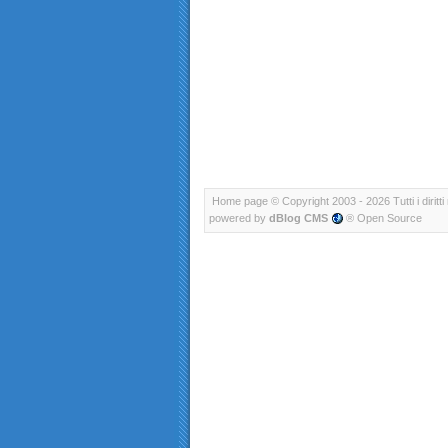
Home page
© Copyright 2003 - 2026 Tutti i diritti 
powered by
dBlog CMS
® Open Source