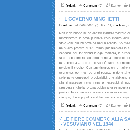
(p)Link
Commenti
(0)
Storico
IL GOVERNO MINGHETTI
Di
Admin
(del 22/02/2020 @ 16:21:11, in
articoli
, l
Non è da buono né da onesto ministro tollerare cont
amministrare la cosa pubblica colla misura delle
stato (che pur metteva ad annua rendita 655 milion
un nuovo prestito di 425 milioni per allentare le 
vendere, per far denari in ogni maniera, le strade
stato, al banchiere Rotschild, nominato non solo di
tutta propria a correre dove più sono scompiglia
perduto il credito. Con amministrazioni sì ladre 
economia, coi mesi ed anni passati in dono ai c
colle tanto detestabili prodigabilità che abbiamo
che rinascesse tratto tratto la necessità di n
crescesse, che la fortuna pubblica fosse incerta e
posta in forse, senza che mai si vedesse segno
il tempo, che al popolo sarebbe concesso di respir
(p)Link
Commenti
(0)
Storico
LE FIERE COMMERCIALI A S
VESUVIANO NEL 1844