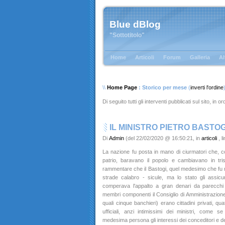
Blue dBlog
"Sottotitolo"
Home
Articoli
Forum
Galleria
Al
\\
Home Page
: Storico per mese
(
inverti l'ordine
Di seguito tutti gli interventi pubblicati sul sito, in 
IL MINISTRO PIETRO BASTOG
Di
Admin
(del 22/02/2020 @ 16:50:21, in
articoli
, 
La nazione fu posta in mano di ciurmatori che, c
patrio, baravano il popolo e cambiavano in tri
rammentare che il Bastogi, quel medesimo che fu mi
strade calabro - sicule, ma lo stato gli assicu
comperava l'appalto a gran denari da parecchi 
membri componenti il Consiglio di Amministrazione d
quali cinque banchieri) erano cittadini privati, qua
ufficiali, anzi intimissimi dei ministri, come 
medesima persona gli interessi dei conceditori e d