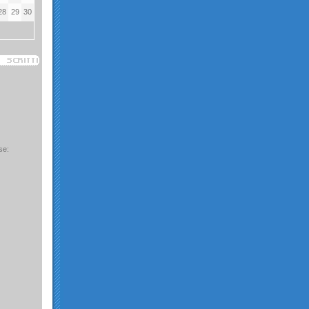
28
29
30
se: