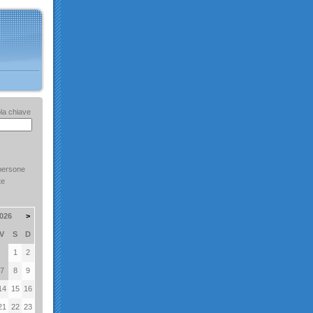
la chiave
persone
te
026
>
V
S
D
1
2
7
8
9
14
15
16
21
22
23