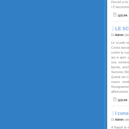
Perché si fa 
/ E lascerem
(p)Link
LE S
Di
Admin
(de
Le scuole na
Costui lasci
contro la su
qui si apre u
una sentenz
lascito, anc
Sorrento 350
Quindi nel 1
nuove rendi
l'insegnament
all'istruzion
(p)Link
I cons
Di
Admin
(de
A Napoli la 