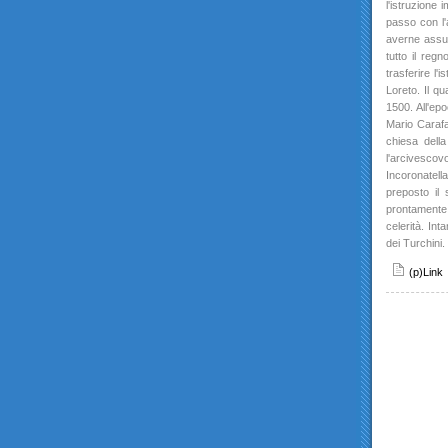
l'istruzione 
passo con l'
averne assun
tutto il regn
trasferire l'
Loreto. Il qu
1500. All'epo
Mario Carafa 
chiesa della
l'arcivesco
Incoronatell
preposto il 
prontamente 
celerità. Int
dei Turchini.
(p)Link