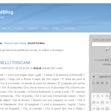
 dBlog
tolo"
Articoli
Forum
Galleria
Altro
Altro
Contatti
Cerca per paro
ge
: Storico per mese
(
inverti l'ordine
)
ti gli interventi pubblicati sul sito, in ordine cronologico.
Ci sono
541
NELLI TOSCANI
collega
l 24/07/2017 @ 18:11:28, in
Articoli
, linkato 657 volte)
lli, / I cervi son fuggiti dopo i galli; / Caduta è la potenza di Antonelli? /
<
agosto 2
agna, / Oggi che a Roma il papa più non regna / E' finita dei preti la
L
M
M
G
ior di zucchette, Le bande di zuavi fur disfatte / E' scappato pur anche
 / Fior di malachita,/ Ora che la baracca è scassinata/ Più a Roma non
esuita./ Fior di caviale, / A Roma finalmente è uscito il sole. / E' cessato
3
4
5
6
 temporale. / Fior di granito, / Ed è non solo il temporale caduto, / Ma è
ibile fallito!/. Fior di limone, / Aiutarti non può neppure un cane / Ché è
10
11
12
13
he Napoleone. /Fior di spaghetti, / I preti si preparano i fagotti; / Sono
na ed Angioletti. / Fior di camelia, / Ora si potrà dire una è l'Italia, /
17
18
19
20