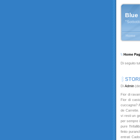
Blue
"Sottoti
Home
\\
Home Pa
Di seguito tut
STOR
Di
Admin
(de
Fior di ravane
Fior di cast
cuccagna? /F
de Carrette.
vi resti un g
per sempre il
pure l'Infall
finito puranc
entrati Cador