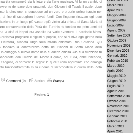
impartita contemplò sia le lettere sia l'arte musicale. Vi fu un cambio di
Marzo 2009
avvento del sacerdote spagnolo don Giovanni di Tappia il quale, dopo
Aprile 2009
to la direzione, si sottopose ad un vero e proprio pellegrinaggio per
Maggio 2009
o, al fine di raccogliere i dovuti fondi. Con l'ingente ricavato egli poté
Giugno 2009
istituzione in un luogo più vasto e più vicino alla chiesa di Santa Maria di
Luglio 2009
arto conservatorio della Pietà dei Turchini fu fondato nei primi anni del
Agosto 2009
ca la città di Napoli era assalita da varie sventure. Il cardinale Mons.
Settembre 2009
ordinava preghiere e digiuni al popolo, che si riuniva ogni giorno nella
Ottobre 2009
 Pietatella, allocata lungo sulla strada chiamata Rua Catalana. Qui
Novembre 2009
vo fondava la confraternita detta dei Bianchi di Santa Maria della
Dicembre 2009
a in omaggio al nuovo nome della suddetta chiesa. Alla sua direzione fu
Gennaio 2010
sacerdote don Orazio del Monte il quale, nel 1584, ebbe l'incarico,
Febbraio 2010
eseguito, di scrivere le regole le quali furono approvate con analoga
Marzo 2010
anto l'arciconfraternita muta il nome di Incoronatella in quello della Pietà
Aprile 2010
Maggio 2010
Commenti
(0)
Storico
Stampa
Giugno 2010
Luglio 2010
Agosto 2010
Pagine:
1
Settembre 2010
Ottobre 2010
Novembre 2010
Dicembre 2010
Gennaio 2011
Febbraio 2011
Marzo 2011
Aprile 2011