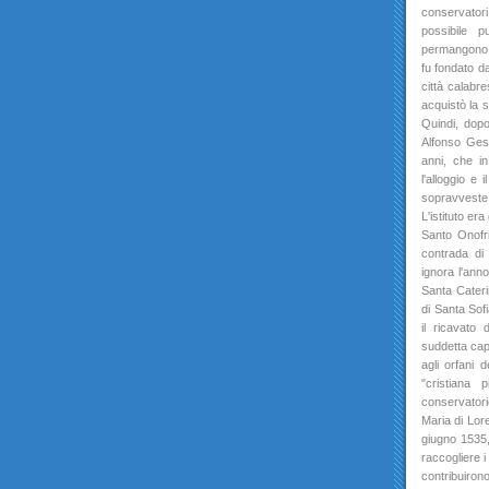
conservatori
possibile p
permangono no
fu fondato d
città calabre
acquistò la s
Quindi, dopo
Alfonso Gesu
anni, che in
l'alloggio e
sopravveste 
L'istituto er
Santo Onofr
contrada di 
ignora l'anno
Santa Cateri
di Santa Sofi
il ricavato 
suddetta capp
agli orfani d
"cristiana 
conservatorio
Maria di Lore
giugno 1535,
raccogliere i
contribuiron