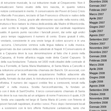
Dicembre 2006
 di istruzione musicale, la cui istituzione risale al Cinquecento. Non è
Gennaio 2007
untualizzare l'anno esatto della loro nascita, in quanto tuttora
Febbraio 2007
tizie contrastanti in merito. Il conservatorio dei Poveri di Gesù Cristo
Marzo 2007
a Marcello Foscataro, terziario di San Francesco d'Assisi e nativo della
Aprile 2007
se di Nicotera. Costui, grazie alle elemosine raccolte nella nostra città,
Maggio 2007
truttura e fece riattare la chiesa dedicandola alla Madre di Misericordia.
Giugno 2007
 aver scritto le regole, ebbe l'approvazione dal cardinale napoletano
Luglio 2007
aldo. A questo punto raccolse i fanciulli poveri, dai sette agli undici
Agosto 2007
 poco tempo raggiunsero il numero di cento. Erano gratuiti il vitto,
Settembre 2007
 il vestiario, consistente in una veste lunga di colore azzurro e in una
Ottobre 2007
azzurra. L'istruzione verteva sulla lingua italiana e sulla musica.
Novembre 2007
a governato da due canonici della cattedrale di Napoli. Il Conservatorio di
Dicembre 2007
io a Capuana deve la sua denominazione al fatto che è posto nella
Gennaio 2008
Capuana, di fronte all'antica reggia reale detta Castel Capuano. Si
Febbraio 2008
 della sua fondazione. Tuttavia nel 1600 molti cittadini delle contrade di
Marzo 2008
na a Formiello, di Santa Maria Maddalena, di Santa Maria a Cancello e
Aprile 2008
a istituirono un'arciconfraternita chiamata dei Banchi. Gli associati, con
Maggio 2008
delle questue e delle esequie acquistarono l'edificio adiacente alla
Giugno 2008
ella, formato da due piani, lo ristrutturarono e lo trasformarono in asilo
Luglio 2008
ell'ottina. Il numero dei ragazzi crebbe fino a centoventi, istruiti nella
Agosto 2008
pietà" e nella musica. Sciolta l'arciconfraternita, fu fondato un
Settembre 2008
 con il titolo di Sant'Onofrio. Il terzo conservatorio chiamato di Santa
Ottobre 2008
to deve la sua nascita ad un artigiano di nome Francesco il quale, il 29
Novembre 2008
 fonda una cappella nel largo di Santa Maria di Loreto con l'intento di
Dicembre 2008
 poveri fanciulli napoletani, di ambo i sessi. Poco dopo i benestanti locali
Gennaio 2009
o a sostenere con le loro offerte l'istituzione caritatevole, tanto che
Febbraio 2009