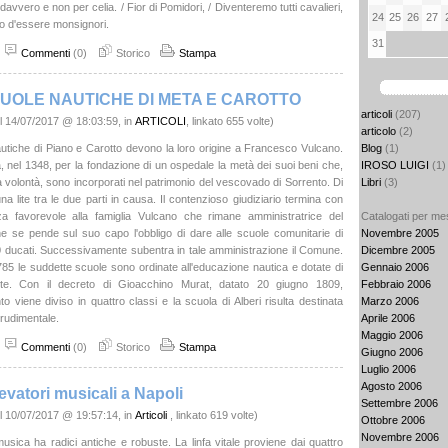
davvero e non per celia. / Fior di Pomidori, / Diventeremo tutti cavalieri,
24
25
26
27
o d'essere monsignori.
31
Commenti
(0)
Storico
Stampa
CUOLE NAUTICHE DI META E CAROTTO
articoli
(207)
l 14/07/2017 @ 18:03:59, in
ARTICOLI
, linkato 655 volte)
articolo
(2)
Blog
(1)
utiche di Piano e Carotto devono la loro origine a Francesco Vulcano.
IROSO LUIGI
(1)
a, nel 1348, per la fondazione di un ospedale la metà dei suoi beni che,
Libri
(3)
a volontà, sono incorporati nel patrimonio del vescovado di Sorrento. Di
na lite tra le due parti in causa. Il contenzioso giudiziario termina con
Catalogati per me
a favorevole alla famiglia Vulcano che rimane amministratrice del
Novembre 2005
he se pende sul suo capo l'obbligo di dare alle scuole comunitarie di
Dicembre 2005
 ducati. Successivamente subentra in tale amministrazione il Comune.
Gennaio 2006
785 le suddette scuole sono ordinate all'educazione nautica e dotate di
Febbraio 2006
te. Con il decreto di Gioacchino Murat, datato 20 giugno 1809,
Marzo 2006
o viene diviso in quattro classi e la scuola di Alberi risulta destinata
Aprile 2006
e rudimentale.
Maggio 2006
Commenti
(0)
Storico
Stampa
Giugno 2006
Luglio 2006
Agosto 2006
evatori musicali a Napoli
Settembre 2006
l 10/07/2017 @ 19:57:14, in
Articoli
, linkato 619 volte)
Ottobre 2006
Novembre 2006
musica ha radici antiche e robuste. La linfa vitale proviene dai quattro