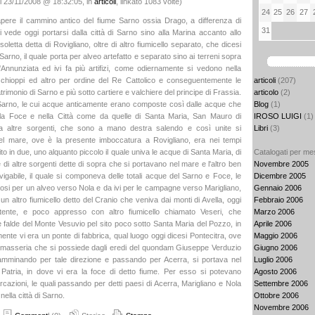
l 23/11/2008 @ 18:32:05, in
articoli
, linkato 1083 volte)
24
25
26
27
pere il cammino antico del fiume Sarno ossia Drago, a differenza di
31
i vede oggi portarsi dalla città di Sarno sino alla Marina accanto allo
soletta detta di Rovigliano, oltre di altro fiumicello separato, che dicesi
 Sarno, il quale porta per alveo artefatto e separato sino ai terreni sopra
l'Annunziata ed ivi fa più artifizi, come odiernamente si vedono nella
articoli
(207)
schioppi ed altro per ordine del Re Cattolico e conseguentemente le
articolo
(2)
trimonio di Sarno e più sotto cartiere e valchiere del principe di Frassia.
Blog
(1)
Sarno, le cui acque anticamente erano composte così dalle acque che
IROSO LUIGI
(1)
la Foce e nella Città come da quelle di Santa Maria, San Mauro di
Libri
(3)
 altre sorgenti, che sono a mano destra salendo e così unite si
el mare, ove è la presente imboccatura a Rovigliano, era nei tempi
Catalogati per me
tito in due, uno alquanto piccolo il quale univa le acque di Santa Maria, di
Novembre 2005
di altre sorgenti dette di sopra che si portavano nel mare e l'altro ben
Dicembre 2005
igabile, il quale si componeva delle totali acque del Sarno e Foce, le
Gennaio 2006
dosi per un alveo verso Nola e da ivi per le campagne verso Marigliano,
Febbraio 2006
un altro fiumicello detto del Cranio che veniva dai monti di Avella, oggi
Marzo 2006
tente, e poco appresso con altro fiumicello chiamato Veseri, che
Aprile 2006
e falde del Monte Vesuvio pel sito poco sotto Santa Maria del Pozzo, in
Maggio 2006
ente vi era un ponte di fabbrica, qual luogo oggi dicesi Pontecitra, ove
Giugno 2006
 masseria che si possiede dagli eredi del quondam Giuseppe Verduzio
Luglio 2006
 e camminando per tale direzione e passando per Acerra, si portava nel
Agosto 2006
Patria, in dove vi era la foce di detto fiume. Per esso si potevano
Settembre 2006
rcazioni, le quali passando per detti paesi di Acerra, Marigliano e Nola
Ottobre 2006
nella città di Sarno.
Novembre 2006