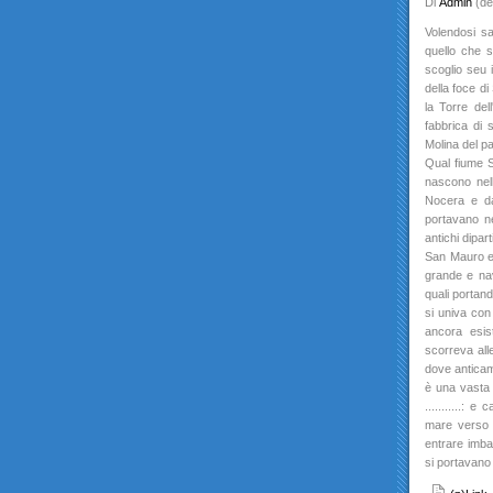
Di
Admin
(de
Volendosi sa
quello che s
scoglio seu i
della foce di
la Torre del
fabbrica di 
Molina del pa
Qual fiume 
nascono nel
Nocera e da
portavano n
antichi dipar
San Mauro e 
grande e nav
quali portan
si univa con 
ancora esis
scorreva all
dove anticam
è una vasta
...........:
mare verso 
entrare imba
si portavano 