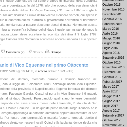
il legale defenestrato ha sempre difeso gli interessi della collettività
Ottobre 2015
za e correttezza fin dal 1778, allorché oggetto della sua denuncia è
Novembre 2015
utazione della Salute. La Regia Camera, il 31 marzo 1787, accoglie la
Dicembre 2015
a sociale: ribadisce il ruolo dell'avvocato Gennaro Sarnelli, cui spetta lo
Gennaio 2016
nuo di quaranta ducati, e ordina al governatore sorrentino di riprendere
Febbraio 2016
sale, condannato a pagare duecento ducati di multa. Nemmeno questa
Marzo 2016
bra arrestare l'ira bollente del sindaco il quale, pur insistendo lungo la
Aprile 2016
 opposizione, deve accettare la sconfitta definitiva il 9 luglio 1787,
Maggio 2016
Regia Camera della Sommaria sconfessa ancora una volta il suo operato
Giugno 2016
a.
Luglio 2016
Commenti
(2)
Storico
Stampa
Agosto 2016
Settembre 2016
Ottobre 2016
anio di Vico Equense nel primo Ottocento
Novembre 2016
l 20/11/2008 @ 19:14:33, in
articoli
, linkato 1079 volte)
Dicembre 2016
Gennaio 2017
mazione dei demani, avvenuta durante il dominio francese nel
Febbraio 2017
, con la legge del 3 dicembre 1808, coinvolge anche Vico Equense.
Marzo 2017
tendente della provincia di Napoli incarica l'agente forestale del distretto
Aprile 2017
mare, Pasquale Garella. Costui si porta in Vico Equense il 6 maggio
Maggio 2017
de al sindaco Saverio Palescandolo quali siano le terre demaniali.
Giugno 2017
to risponde che esse sono il monte delle Camarelle, l'Estaurita di San
Luglio 2017
ola e il Monte Comune. Fin da queste prime battute sorge il dubbio se la
Agosto 2017
Iovagna appartenga al demanio comunale oppure dell'estaurita di San
Settembre 2017
la. Per fugare ogni perplessità in materia l'esperto forestale decide di
Ottobre 2017
lluogo diretto con esperti locali. Quindi stila la pianta, donde risulta che
Novembre 2017