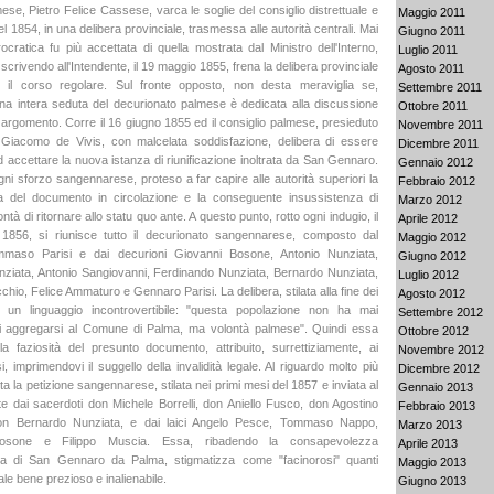
ese, Pietro Felice Cassese, varca le soglie del consiglio distrettuale e
Maggio 2011
el 1854, in una delibera provinciale, trasmessa alle autorità centrali. Mai
Giugno 2011
ocratica fu più accettata di quella mostrata dal Ministro dell'Interno,
Luglio 2011
, scrivendo all'Intendente, il 19 maggio 1855, frena la delibera provinciale
Agosto 2011
 il corso regolare. Sul fronte opposto, non desta meraviglia se,
Settembre 2011
 una intera seduta del decurionato palmese è dedicata alla discussione
Ottobre 2011
 argomento. Corre il 16 giugno 1855 ed il consiglio palmese, presieduto
Novembre 2011
 Giacomo de Vivis, con malcelata soddisfazione, delibera di essere
Dicembre 2011
d accettare la nuova istanza di riunificazione inoltrata da San Gennaro.
Gennaio 2012
gni sforzo sangennarese, proteso a far capire alle autorità superiori la
Febbraio 2012
nza del documento in circolazione e la conseguente insussistenza di
Marzo 2012
ontà di ritornare allo statu quo ante. A questo punto, rotto ogni indugio, il
Aprile 2012
1856, si riunisce tutto il decurionato sangennarese, composto dal
Maggio 2012
maso Parisi e dai decurioni Giovanni Bosone, Antonio Nunziata,
Giugno 2012
ziata, Antonio Sangiovanni, Ferdinando Nunziata, Bernardo Nunziata,
Luglio 2012
chio, Felice Ammaturo e Gennaro Parisi. La delibera, stilata alla fine dei
Agosto 2012
la un linguaggio incontrovertibile: "questa popolazione non ha mai
Settembre 2012
i aggregarsi al Comune di Palma, ma volontà palmese". Quindi essa
Ottobre 2012
 faziosità del presunto documento, attribuito, surrettiziamente, ai
Novembre 2012
 imprimendovi il suggello della invalidità legale. Al riguardo molto più
Dicembre 2012
ulta la petizione sangennarese, stilata nei primi mesi del 1857 e inviata al
Gennaio 2013
te dai sacerdoti don Michele Borrelli, don Aniello Fusco, don Agostino
Febbraio 2013
on Bernardo Nunziata, e dai laici Angelo Pesce, Tommaso Nappo,
Marzo 2013
osone e Filippo Muscia. Essa, ribadendo la consapevolezza
Aprile 2013
mia di San Gennaro da Palma, stigmatizza come "facinorosi" quanti
Maggio 2013
ale bene prezioso e inalienabile.
Giugno 2013