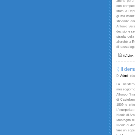
anche perché 
con competen
stata la Dep
giusta istanz
stipendio an
Antonio Ser
decisione sem
strada della
allorché la 
di bassa leg
(p)Link
Il dem
Di
Admin
(de
La risiste
mezzogiorno
All'uopo l'In
di Castellam
1809 e chie
L'interpella
Nicola di Ar
Montagna di 
Nicola di Aro
fare un sopra