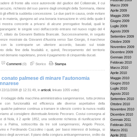
adere di fronte alla voce autorevole del giudice del Collaterale, il cui
Marzo 2009
arcuzio, richiesto del suo parere dagli omologhi della Sommaria, ritiene
Aprile 2009
utti gli effetti la suddetta concessione. Le due parti in causa, onde evitare
Maggio 2009
igio in materia, giungono ad una bonaria transazione in virtù della quale il
Giugno 2009
 mostra concorde a privarsi di alcune prerogative feudali, quali le
Luglio 2009
 parangarie: le singole voci dell'accordo entrano nel nuovo rogito del 4
Agosto 2009
7, stilato da Giovanni Battista Brancale. Successivamente, in seguito
Settembre 2009
renze mostrate da Giovanni d'Austria verso San Giorgio, il marchese
Ottobre 2009
e con la controparte un ulteriore accordo, basato sul totale
Novembre 2009
to della fine della feudalità e, quindi, l'incorpamento del territorio
Dicembre 2009
nel demanio napoletano, previo il pagamento di cinquemila ducati.
Gennaio 2010
Febbraio 2010
Commenti
(0)
Storico
Stampa
Marzo 2010
Aprile 2010
 conato palmese di minare l'autonomia
Maggio 2010
nnarese
Giugno 2010
Luglio 2010
l 22/11/2008 @ 12:31:49, in
articoli
, linkato 1055 volte)
Agosto 2010
 il rodaggio della macchina amministrativa sangennarese, tutta protesa
Settembre 2010
e con funzionalità ed efficienza alle diverse aspettative della
Ottobre 2010
, qualche palmese continua a tramare in silenzio contro la nuova realtà
Novembre 2010
feriamo al consigliere distrettuale Antonio Pecoraro. Costui consegna al
Dicembre 2010
e di Nola, il 2 aprile 1852, una sedicente richiesta di riunificazione di
Gennaio 2011
 a Palma, sottoscritta da tre soli sangennaresi, Angelo Pesce,
Febbraio 2011
ino e Ferdinando Cozzolino i quali, per bassi interessi di bottega, si
Marzo 2011
ioco degli avversari. Il piano della congiura antisangennarese, ordito da
Aprile 2011