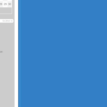
28
29
30
se: