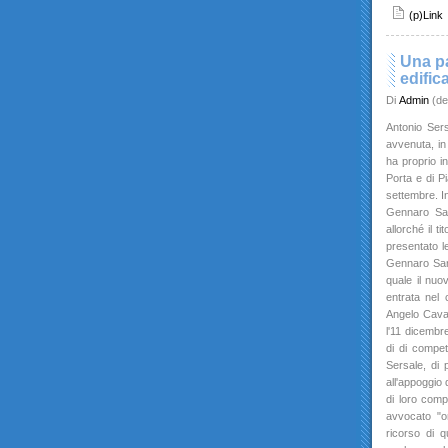
(p)Link
Una pa
edific
Di
Admin
(de
Antonio Sers
avvenuta, in
ha proprio in
Porta e di P
settembre. In
Gennaro Sarn
allorché il t
presentato le
Gennaro Sarn
quale il nuo
entrata nel 
Angelo Caval
l'11 dicembre
di di compet
Sersale, di 
all'appoggio 
di loro comp
avvocato "or
ricorso di q