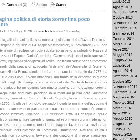
Luglio 2013
Commenti
(0)
Storico
Stampa
Agosto 2013
Settembre 2013
Ottobre 2013
gina politica di storia sorrentina poco
Novembre 2013
ante
Dicembre 2013
l 21/11/2008 @ 18:26:50, in
articoli
, linkato 1186 volte)
Gennaio 2014
Febbraio 2014
ale, all'indomani della sua nomina a sindaco della Piazza Dominovi,
Marzo 2014
 seguito a rinuncia di Giuseppe Mastrogiudice, l'8 novembre 1786, non
Aprile 2014
tenzione di recitare un ruolo subalterno rispetto ai colleghi di Piazza di
Maggio 2014
iazza del Popolo, Carlo Guardati e Carmine Majr, eletti nello scorso 1°
Giugno 2014
fatti, egli subito si adopera ad ordire una trama sottile per estromettere
Luglio 2014
elli dalla carica di avvocato "ordinario" dell'Università di Sorrento,
Agosto 2014
itolare Nicola Boccapianola, che ha esercitato la carica fin dal 1777, ha
Settembre 2014
 sue dimissioni. Il piano obbedisce alla trama della vendetta, in quanto
Ottobre 2014
elli, negli ultimi tempi, è anche avvocato del Monte di Fiore, contro il
Novembre 2014
vo sindaco ha un contenzioso tuttora aperto. La motivazione occulta,
Dicembre 2014
corpo della denuncia, perviene nelle mani dei giudici della Sommaria
Gennaio 2015
canti, Laurentino Paternò e Nicola Granato, la cui sentenza, emessa
Febbraio 2015
 1786, ribadisce il principio secondo il quale la nomina dell'avvocato è
Marzo 2015
enza esclusiva del parlamento locale. Incurante di tutto ciò, Antonio
Aprile 2015
propria iniziativa, convoca, il 17 dicembre 1786, il Consiglio e, grazie
Maggio 2015
di consiglieri amici e parenti, chiamati ad esprimersi su una materia non
Giugno 2015
etenza, porta a compimento il suo disegno, favorendo la elezione ad
Luglio 2015
dinario" dell'Università di Tommaso Frammarino. Naturale risulta il
Agosto 2015
uanti non condividono l'avvenuta designazione di marca clientelare,
Settembre 2015