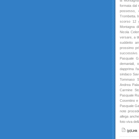
la Montagna 
formata dal 
possesso, c
Trombetta. In
scorso 12 g
Montagna di
Nicola Celen
versare, a t
suddetto am
prossimo pri
successivo. 
Pasquale Ga
demaniali, 
dapprima l'a
sindaco Save
Tommaso So
Andrea Pala
Carmine Sto
Pasquale Ru
Cosentino e 
Pasquale Gar
note procede
allega anche
foto viva del
(p)Link