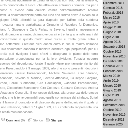
di Iovagna appartiene all'Estaurita di Arola non solo per la divisione,
Dicembre 2017
rivolo denominato di Fiore, che attraversa entrambi i demani, ma per il
Gennaio 2018
ome si evince dalla cautela esibita dall'amministratore Antonio
Febbraio 2018
fatti, la documentazione porta alla luce che l'ultimo affitto è avvenuto lo
Marzo 2018
iugno 1808, allorché la gara d'appalto per l'affitto della suddetta
Aprile 2018
 Iovagna rimane aggiudicata a Gregorio di Ruggiero fu Domenico,
Maggio 2018
tano fu Giuseppe e Carlo Parlato fu Saverio, i quali si impegnano a
Giugno 2018
itolo di canone annuale, diciannove ducati e trenta grana nelle mani del
Luglio 2018
ministratore in questo modo: nove ducati e trenta grana entro il
Agosto 2018
mo settembre, i restanti dieci ducati entro la fine di marzo dell'anno
Settembre 2018
Tale documento cancella in maniera definitiva ogni perplessità, per cui
Ottobre 2018
rella può rivolgere i suoi sforzi a disegnare le piante delle terre
Novembre 2018
operazione propedeutica per la la loro divisione. Tuttavia occorre
Dicembre 2018
ssenso del decurionato locale il quale viene prontamente riunito dal
Gennaio 2019
rio Palescandolo il 9 maggio 1809, allorché sono presenti i decurioni
Febbraio 2019
rrentino, Gesué Parascandolo, Michele Savarese, Ciro Starace,
Marzo 2019
scandolo, Saverio di Martino, Saverio Attanasio, Giuseppe Gargiulo,
Aprile 2019
race, Felice Buonocore, Ciro Cacciappoli, Gaspare Parascandolo,
Maggio 2019
sso, Gioacchino Buonocore, Ciro Cosenza, Gaetano Cosenza, Andrea
Giugno 2019
Anastasio Cocurullo. Il consesso delibera, alla presenza dello stesso
Luglio 2019
ella, che le terre demaniali sono quelle comunicate dal sindaco. Su tali
Agosto 2019
 il lavoro di computo e di disegno da parte dell'incaricato il quale vi
Settembre 2019
 una relazione, datata 27 luglio 1809, il cui contenuto rappresenta una
Ottobre 2019
la realtà montana vicana.
Novembre 2019
Dicembre 2019
Commenti
(0)
Storico
Stampa
Gennaio 2020