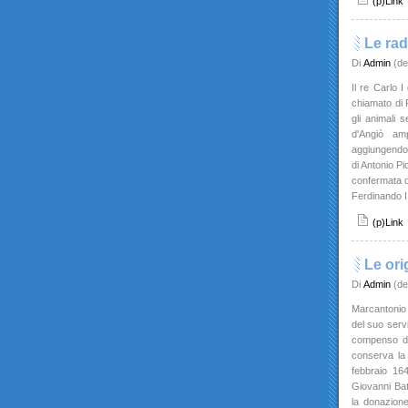
(p)Link
Le rad
Di
Admin
(de
Il re Carlo I
chiamato di 
gli animali 
d'Angiò am
aggiungendovi
di Antonio Pi
confermata d
Ferdinando I
(p)Link
Le ori
Di
Admin
(de
Marcantonio 
del suo servi
compenso dei
conserva la 
febbraio 164
Giovanni Batt
la donazione