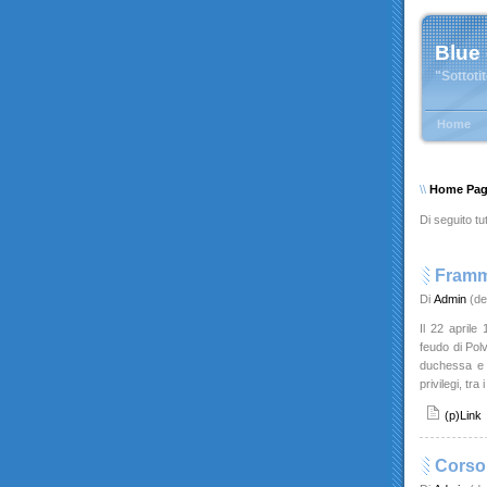
Blue
"Sottoti
Home
\\
Home Pa
Di seguito tut
Framme
Di
Admin
(de
Il 22 aprile
feudo di Pol
duchessa e d
privilegi, tra
(p)Link
Corso 