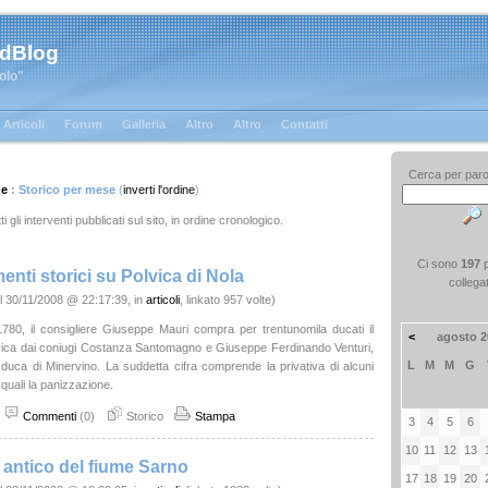
 dBlog
tolo"
Articoli
Forum
Galleria
Altro
Altro
Contatti
Cerca per paro
ge
: Storico per mese
(
inverti l'ordine
)
ti gli interventi pubblicati sul sito, in ordine cronologico.
Ci sono
197
nti storici su Polvica di Nola
collega
l 30/11/2008 @ 22:17:39, in
articoli
, linkato 957 volte)
 1780, il consigliere Giuseppe Mauri compra per trentunomila ducati il
<
agosto 2
vica dai coniugi Costanza Santomagno e Giuseppe Ferdinando Venturi,
L
M
M
G
uca di Minervino. La suddetta cifra comprende la privativa di alcuni
 i quali la panizzazione.
Commenti
(0)
Storico
Stampa
3
4
5
6
10
11
12
13
antico del fiume Sarno
17
18
19
20