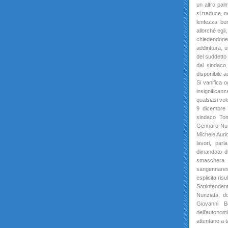
un altro palm
si traduce, n
lentezza bur
allorché egli
chiedendone
addirittura,
del suddetto
dal sindaco
disponibile a
Si vanifica o
insignifica
qualsiasi vol
9 dicembre 
sindaco Tom
Gennaro Nun
Michele Auric
lavori, par
dimandato d
smaschera la
sangennaresi,
esplicita ris
Sottintenden
Nunziata, d
Giovanni B
dell'autono
attentano a t