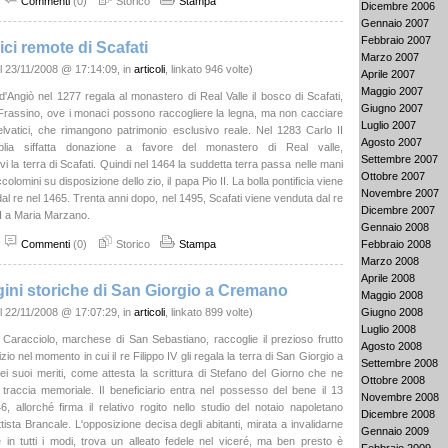
Commenti
(0)
Storico
Stampa
Dicembre 2006
Gennaio 2007
Febbraio 2007
ici remote di Scafati
Marzo 2007
l 23/11/2008 @ 17:14:09, in
articoli
, linkato 946 volte)
Aprile 2007
Maggio 2007
 d'Angiò nel 1277 regala al monastero di Real Valle il bosco di Scafati,
Giugno 2007
Frassino, ove i monaci possono raccogliere la legna, ma non cacciare
Luglio 2007
selvatici, che rimangono patrimonio esclusivo reale. Nel 1283 Carlo II
Agosto 2007
plia siffatta donazione a favore del monastero di Real valle,
Settembre 2007
 la terra di Scafati. Quindi nel 1464 la suddetta terra passa nelle mani
Ottobre 2007
ccolomini su disposizione dello zio, il papa Pio II. La bolla pontificia viene
Novembre 2007
al re nel 1465. Trenta anni dopo, nel 1495, Scafati viene venduta dal re
Dicembre 2007
I a Maria Marzano.
Gennaio 2008
Commenti
(0)
Storico
Stampa
Febbraio 2008
Marzo 2008
Aprile 2008
gini storiche di San Giorgio a Cremano
Maggio 2008
l 22/11/2008 @ 17:07:29, in
articoli
, linkato 899 volte)
Giugno 2008
Luglio 2008
Caracciolo, marchese di San Sebastiano, raccoglie il prezioso frutto
Agosto 2008
zio nel momento in cui il re Filippo IV gli regala la terra di San Giorgio a
Settembre 2008
 suoi meriti, come attesta la scrittura di Stefano del Giorno che ne
Ottobre 2008
traccia memoriale. Il beneficiario entra nel possesso del bene il 13
Novembre 2008
6, allorché firma il relativo rogito nello studio del notaio napoletano
Dicembre 2008
ista Brancale. L'opposizione decisa degli abitanti, mirata a invalidarne
Gennaio 2009
 in tutti i modi, trova un alleato fedele nel viceré, ma ben presto è
Febbraio 2009