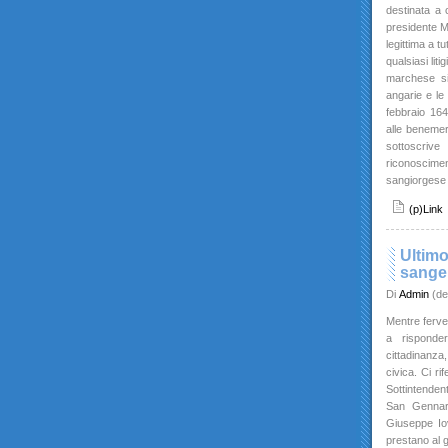
destinata a c
presidente M
legittima a t
qualsiasi lit
marchese si
angarie e le
febbraio 164
alle beneme
sottoscriv
riconoscimen
sangiorgese 
(p)Link
Ultimo
sange
Di
Admin
(de
Mentre ferve
a risponder
cittadinanza
civica. Ci ri
Sottintendent
San Gennaro
Giuseppe Iov
prestano al g