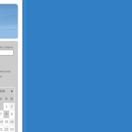
la chiave
persone
te
026
>
V
S
D
1
2
7
8
9
14
15
16
21
22
23