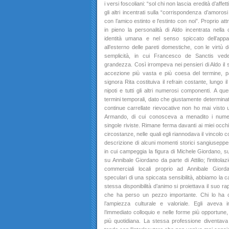
i versi foscoliani: “sol chi non lascia eredità d’affe
gli altri incentrati sulla “corrispondenza d’amorosi
con l’amico estinto e l’estinto con noi”. Proprio att
in pieno la personalità di Aldo incentrata nell
identità umana e nel senso spiccato dell’appar
all’esterno delle pareti domestiche, con le virtù d
semplicità, in cui Francesco de Sanctis vede
grandezza. Così irrompeva nei pensieri di Aldo il s
accezione più vasta e più coesa del termine, pa
signora Rita costituiva il refrain costante, lungo il
nipoti e tutti gli altri numerosi componenti. A que
termini temporali, dato che giustamente determinati v
continue carrellate rievocative non ho mai visto u
Armando, di cui conosceva a menadito i numeros
singole riviste. Rimane ferma davanti ai miei occhi
circostanze, nelle quali egli riannodava il vincolo c
descrizione di alcuni momenti storici sangiuseppesi
in cui campeggia la figura di Michele Giordano, su
su Annibale Giordano da parte di Attilio; l’intitolaz
commerciali locali proprio ad Annibale Giord
speculari di una spiccata sensibilità, abbiamo la c
stessa disponibilità d’animo si proiettava il suo rap
che ha perso un pezzo importante. Chi lo ha 
l’ampiezza culturale e valoriale. Egli aveva i
l’immediato colloquio e nelle forme più opportune,
più quotidiana. La stessa professione diventava