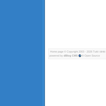
Home page
© Copyright 2003 - 2026 Tutti i diritti 
powered by
dBlog CMS
® Open Source