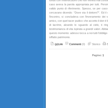
tondo con l’interlocutore che non veniva mai consi
caso aveva la parola appropriata per tutti. Persino
valido punto di riferimento. Spesso, se per caso
cercavano dicendo: “Dove sta il dottore?”. Ed il ri
l’incontro, si concludeva con l’inveramento dei 
amico, con quel tacer pudico che accetto il don ti fa
di lacrime, alzando lo sguardo al cielo, ti ri
testimonianza di vita ispirata a grandi valori. Abb
questo momento: adesso tocca a noi tutti l’obbligo
siffatto patrimonio.
(p)Link
Commenti
(0)
Storico
Pagine:
1