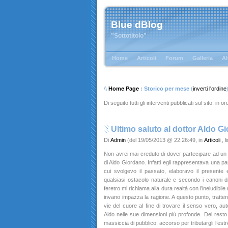
Blue dBlog
"Sottotitolo"
Home
Articoli
Forum
Galleria
Al
\\
Home Page
: Storico per mese
(
inverti l'ordine
Di seguito tutti gli interventi pubblicati sul sito, in 
Ultimo saluto al dottor Aldo G
Di
Admin
(del 19/05/2013 @ 22:26:49, in
Articoli
, 
Non avrei mai creduto di dover partecipare ad un
di Aldo Giordano. Infatti egli rappresentava una p
cui svolgevo il passato, elaboravo il presente e
qualsiasi ostacolo naturale e secondo i canoni d
feretro mi richiama alla dura realtà con l’ineludibile
invano impazza la ragione. A questo punto, trattene
vie del cuore al fine di trovare il senso vero, aut
Aldo nelle sue dimensioni più profonde. Del rest
massiccia di pubblico, accorso per tributargli l’es