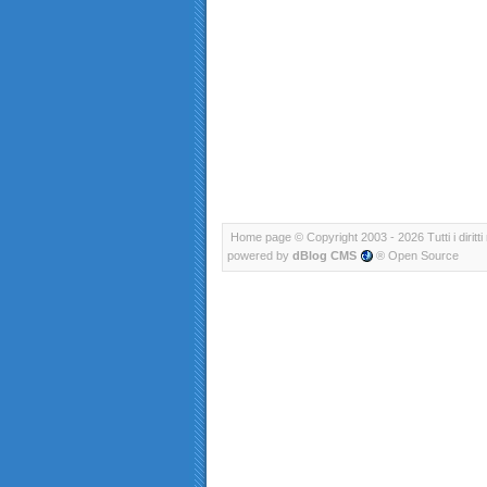
Home page
© Copyright 2003 - 2026 Tutti i diritti 
powered by
dBlog CMS
® Open Source