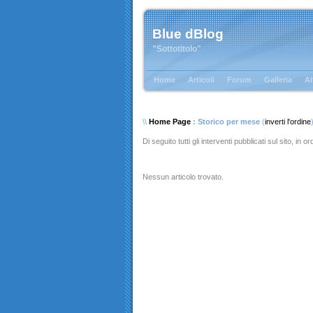
Blue dBlog
"Sottotitolo"
Home
Articoli
Forum
Galleria
Al
\\
Home Page
: Storico per mese
(
inverti l'ordine
Di seguito tutti gli interventi pubblicati sul sito, in 
Nessun articolo trovato.