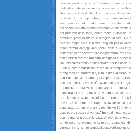
diverse piste di ricerca. Attraverso una ricogni
molteplici tentativi, finalmente sono riuscito nell'i
l'Archivio di Stato di Napoli, in omaggio alla conti
ha deluso le mie aspettative, consegnandomi moltep
la ricognizione interrelata, hanno arricchito il mat
dal primo contatto hanno confermato l'intuizione ini
del profumo della toga, come recita il titolo del l
profonda professionalità e integrità di vita. Ne c
diverse tappe della sua vita, seguita passo dopo 
prima formazione agli anni liceali, dalla laurea in
concorso per accedere alla magistratura, dal serviz
con funzioni diverse alle altre occupazioni onorifi
lodi, sistematicamente conservate nel fascicolo per
Tutto questo costituisce il frutto di un composito 
di discrezione caratteriale, di acutezza analitica, d
sacrificio ad affrontare qualunque novità pres
contatto con la viva realtà. Naturalmente il tragi
tranquillità. Tentativi di inquinare la secchia
magistrato ce ne sono stati. Attacchi vili, letter
arte, hanno provato a intimidire e a frenare il suo 
dovuti al rispetto del ruolo istituzionale occ
continuato ad interpretare secondo verità il compi
costruttore sociale di verità. A fronte di tanta forza 
oggi, sento la gioiosa fierezza di aver dato voce
arricchisce notevolmente la nostra comunità. N
vergogna chi, non rendendosi conto del suo importa