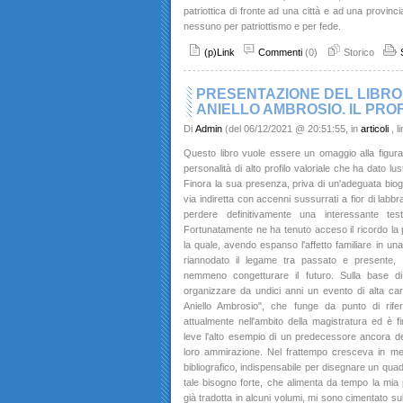
patriottica di fronte ad una città e ad una provin
nessuno per patriottismo e per fede.
(p)Link
Commenti
(0)
Storico
PRESENTAZIONE DEL LIBRO D
ANIELLO AMBROSIO. IL PRO
Di
Admin
(del 06/12/2021 @ 20:51:55, in
articoli
, 
Questo libro vuole essere un omaggio alla figura
personalità di alto profilo valoriale che ha dato l
Finora la sua presenza, priva di un'adeguata biogra
via indiretta con accenni sussurrati a fior di labbr
perdere definitivamente una interessante test
Fortunatamente ne ha tenuto acceso il ricordo la p
la quale, avendo espanso l'affetto familiare in un
riannodato il legame tra passato e presente, 
nemmeno congetturare il futuro. Sulla base di 
organizzare da undici anni un evento di alta carat
Aniello Ambrosio", che funge da punto di rife
attualmente nell'ambito della magistratura ed è fi
leve l'alto esempio di un predecessore ancora de
loro ammirazione. Nel frattempo cresceva in me i
bibliografico, indispensabile per disegnare un quad
tale bisogno forte, che alimenta da tempo la mia 
già tradotta in alcuni volumi, mi sono cimentato su