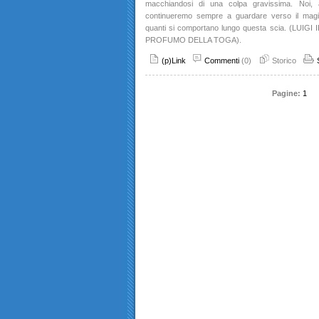
macchiandosi di una colpa gravissima. Noi, at
continueremo sempre a guardare verso il magis
quanti si comportano lungo questa scia. (LUI
PROFUMO DELLA TOGA).
(p)Link
Commenti
(0)
Storico
Pagine:
1