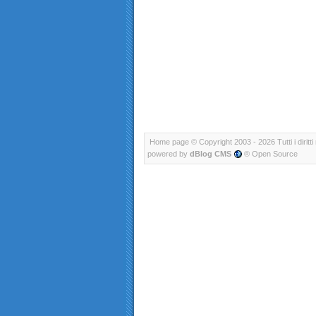
Home page
© Copyright 2003 - 2026 Tutti i diritti 
powered by
dBlog CMS
® Open Source