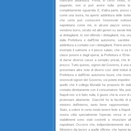
mancano addirittura. Prima, in certo modo, 
pagando, non si può avere nulla: prima la
completamente sguarnita. E, d’altra parte, posso 
come una lustra, ha aperto addirittura delle bott
che certo può conoscere l’onorevole sottosegr
napoletano come me, in alcune piazze senza r
vendono burro, strutto ed altri generi su tavole fet
ai dettaglianti. Io non difendo i dettaglianti, ma, 
dalla Prefettura e dall’Ente autonomo, sarebbe
addirittura a contatto con i dettaglianti. Potrei anc
esempio il salmone e il pesce salato, che si sa 
classi povere e dagli operai, la Prefettura e l’Ent
di darne diverse casse a semplici privati, che l
prezzo. Tutto questo, signori del Governo, è una s
presentare altre note di diversi così detti Istituti
Prefettura e dall’Ente autonomo buoni, che riven
onorevoli signori del Governo, voi potete impedire
quello che il collega Murialdi ha proposto fin dal
contatto direttamente con il consumatore. Ma, poic
Napoli non si è fatto nulla, è giusto che la voce di
protestare altamente. Giacché ho la facoltà di p
ministro dell’interno, tanto bene rappresentato 
Stato, a volere in certo modo tenere fede a Napoli 
nostra città specialmente l’operaio versa in co
stabilimenti sono stati costretti a rinunziare a
napoletani. Occorre che, indipendentemente dal s
Ministero dia lavoro a quelle officine, che hanno l