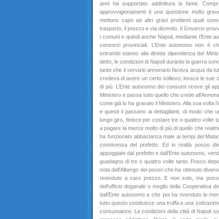
anni ha sopportato addirittura la fame. Comp
approvvigionamenti è una questione molto grave
mettono capo ad altri gravi problemi quali sono 
trasporto, il prezzo e via dicendo. Il Governo provve
i comuni e quindi anche Napoli, mediante l’Ente 
consorzi provinciali. L’Ente autonomo non è ch
entrambi stanno alla diretta dipendenza del Minis
detto, le condizioni di Napoli durante la guerra s
tanto che il servizio annonario faceva acqua da tutte
credeva di avere un certo sollievo; invece le sue 
di più. L’Ente autonomo dei consumi riceve gli ap
Ministero e passa tutto quello che crede all’Annon
come già lo ha gravato il Ministero. Alla sua volta l
e questi li passano ai dettaglianti, di modo che
lungo giro, finisce per costare tre o quattro volte 
a pagare la merce molto di più di quello che real
ha funzionato abbastanza male ai tempi del Matar
connivenza del prefetto. Ed in realtà posso d
appoggiate dal prefetto e dall’Ente autonomo, vend
guadagno di tre o quattro volte tanto. Posso dep
nota dell’Albergo dei poveri che ha ottenuto divers
rivenduto a caro prezzo. E non solo, ma posso
dell’ufficio doganale o meglio della Cooperativa d
dall’Ente autonomo e che poi ha rivenduto le me
tutto questo costituisce una truffa e una sottrazi
consumatore. Le condizioni della città di Napoli so