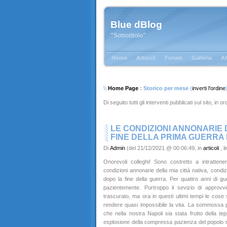
Blue dBlog
"Sottotitolo"
Home
Articoli
Forum
Galleria
Al
\\
Home Page
: Storico per mese
(
inverti l'ordine
Di seguito tutti gli interventi pubblicati sul sito, in 
LE CONDIZIONI ANNONARIE 
FINE DELLA PRIMA GUERRA
Di
Admin
(del 21/12/2021 @ 00:06:49, in
articoli
, 
Onorevoli colleghi! Sono costretto a intratte
condizioni annonarie della mia città nativa, condi
dopo la fine della guerra. Per quattro anni di gu
pazientemente. Purtroppo il sevizio di approv
trascurato, ma ora in questi ultimi tempi le cose
rendere quasi impossibile la vita. La sommossa 
che nella nostra Napoli sia stata frutto della tep
esplosione della compressa pazienza del popolo n