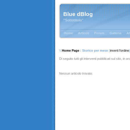
Blue dBlog
"Sottotitolo"
Home
Articoli
Forum
Galleria
Al
\\
Home Page
: Storico per mese
(
inverti l'ordine
Di seguito tutti gli interventi pubblicati sul sito, in 
Nessun articolo trovato.