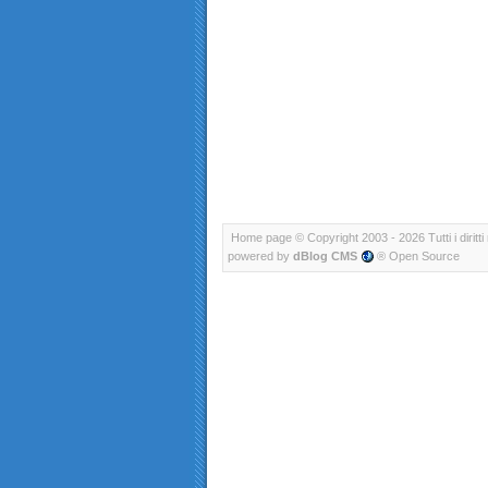
Home page
© Copyright 2003 - 2026 Tutti i diritti 
powered by
dBlog CMS
® Open Source