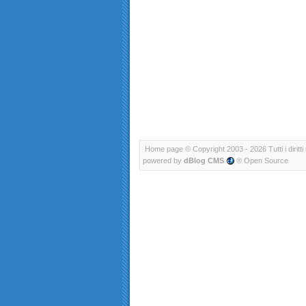
Home page
© Copyright 2003 - 2026 Tutti i diritti 
powered by
dBlog CMS
® Open Source