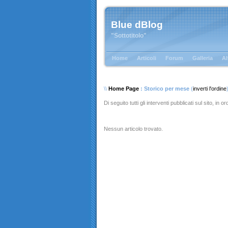
Blue dBlog
"Sottotitolo"
Home
Articoli
Forum
Galleria
Al
\\
Home Page
: Storico per mese
(
inverti l'ordine
Di seguito tutti gli interventi pubblicati sul sito, in 
Nessun articolo trovato.