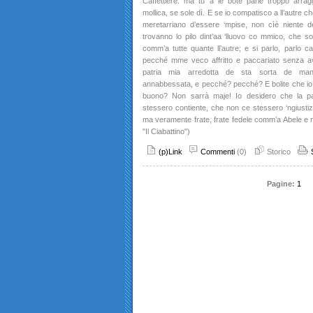
Caffettiere: ma tu a le bote parle troppo arra
mollica, se sole dì. E se io compatisco a ll’autre 
meretarriano d’essere ‘mpise, non cìè niente 
trovanno lo pilo dint’aa ‘lluovo co mmico, che so 
comm’a tutte quante ll’autre; e si parlo, parlo 
pecché mme veco affritto e paccariato senza a
patria mia arredotta de sta sorta de mane
annabbessata, e pecché? pecché? E bolite che io 
buono? Non sarrà maje! Io desidero che la pat
stessero contiente, che non ce stessero ‘ngiustiz
ma veramente frate, frate fedele comm’a Abele e n
"Il Ciabattino")
(p)Link
Commenti
(0)
Storico
Pagine:
1