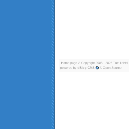
Home page
© Copyright 2003 - 2026 Tutti i diritti 
powered by
dBlog CMS
® Open Source