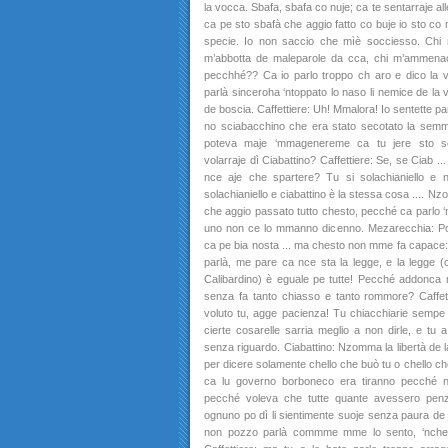
la vocca. Sbafa, sbafa co nuje; ca te sentarraje al
ca pe sto sbafà che aggio fatto co buje io sto co
specie. Io non saccio che mìè socciesso. Chi
m’abbotta de maleparole da cca, chi m’ammenacc
pecchhé?? Ca io parlo troppo ch aro e dico la
parlà sinceroha ‘ntoppato lo naso li nemice de la 
de boscia. Caffettiere: Uh! Mmalora! Io sentette pa
no sciabacchino che era stato secotato la sem
poteva maje ‘mmagenereme ca tu jere sto sci
volarraje dì Ciabattino? Caffettiere: Se, se Ciab ...
nce aje che spartere? Tu si solachianiello e no
solachianiello e ciabattino è la stessa cosa .... N
che aggio passato tutto chesto, pecché ca parlo ‘n
uno non ce lo mmanno dicenno. Mezarecchia: Po
ca pe bia nosta ... ma chesto non mme fa capace:
parlà, me pare ca nce sta la legge, e la legge 
Calibardino) è eguale pe tutte! Pecché addonca n
senza fa tanto chiasso e tanto rommore? Caffetti
voluto tu, agge pacienza! Tu chiacchiarie semp
cierte cosarelle sarria meglio a non dirle, e tu a
senza riguardo. Ciabattino: Nzomma la libertà de
per dicere solamente chello che buò tu o chello 
ca lu governo borboneco era tiranno pecché no
pecché voleva che tutte quante avessero pe
ognuno po dì li sientimente suoje senza paura de ji
non pozzo parlà commme mme lo sento, ‘nche co