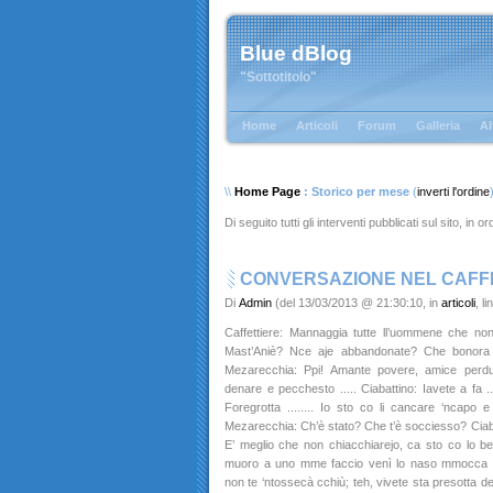
Blue dBlog
"Sottotitolo"
Home
Articoli
Forum
Galleria
Al
\\
Home Page
: Storico per mese
(
inverti l'ordine
Di seguito tutti gli interventi pubblicati sul sito, in 
CONVERSAZIONE NEL CAFF
Di
Admin
(del 13/03/2013 @ 21:30:10, in
articoli
, l
Caffettiere: Mannaggia tutte ll’uommene che n
Mast’Aniè? Nce aje abbandonate? Che bonora 
Mezarecchia: Ppi! Amante povere, amice perdute
denare e pecchesto ..... Ciabattino: Iavete a fa .
Foregrotta ........ Io sto co li cancare ‘ncapo
Mezarecchia: Ch’è stato? Che t’è socciesso? Ciab
E’ meglio che non chiacchiarejo, ca sto co lo b
muoro a uno mme faccio venì lo naso mmocca .....
non te ‘ntossecà cchiù; teh, vivete sta presotta d