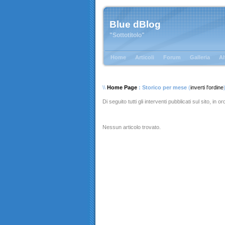
Blue dBlog
"Sottotitolo"
Home
Articoli
Forum
Galleria
Al
\\
Home Page
: Storico per mese
(
inverti l'ordine
Di seguito tutti gli interventi pubblicati sul sito, in 
Nessun articolo trovato.