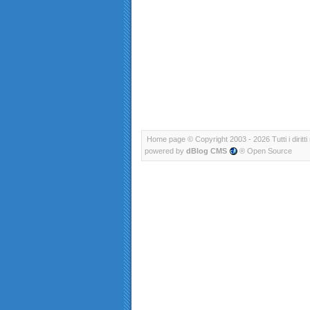
Home page
© Copyright 2003 - 2026 Tutti i diritti 
powered by
dBlog CMS
® Open Source