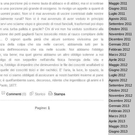
Maggio 2011
ra una porzione più o meno lauta di abbaco e di abbici, ma vi si sottrae
Giugno 2011
o una porzione più grande di ossigeno. Io rivolgo un appello a quanti di
Luglio 2011
uomini pratici. Non vi è mai avvenuto di uscire contristati dalle nostre
Agosto 2011
cialmente rurali? Non vi è mai avvenuto di aver veduto in principio
Settembre 2011
rarvi uno sciame vispo e giocondo di rosei fanciulli, trasformati poi dopo
Ottobre 2011
n una turba pallida e gracile? Chi di voi non ha veduto sostituirsi alla
Novembre 2011
ione dei petti gagliardi l’acre tossicolio misto al rauco compitare delle
Dicembre 2011
…. O signori quella pietà che alcuni sentono vivissima per la
Gennaio 2012
nza della colpa che sta nelle carceri, abbiamola tutti per la
Febbraio 2012
nza dell’innocenza che sta nelle scuole. Noi abbiamo l’obbligo
Marzo 2012
one, sta bene; ma quel giorno abbiamo un altro obbligo solenne a noi
Aprile 2012
bbligo di non seppellire nell’atrofia fisica l’energia della vita e
Maggio 2012
nza, l’obbligo di impedire che diminuendosi le file dei coscritti analfabeti si
Giugno 2012
elle dei coscritti tisici e dei rachitici. E’ l’aria, la luce, lo spazio, la
Luglio 2012
e noi ci siamo obbligati di assicurare ai nostri bambini insieme al pane
Agosto 2012
ne; è quell’ambiente sano, decoroso, ridente che ingentilisce gli animi e li
Settembre 2012
Paolo, 1877.
Ottobre 2012
Commenti
(0)
Storico
Stampa
Novembre 2012
Dicembre 2012
Gennaio 2013
Pagine:
1
Febbraio 2013
Marzo 2013
Aprile 2013
Maggio 2013
Giugno 2013