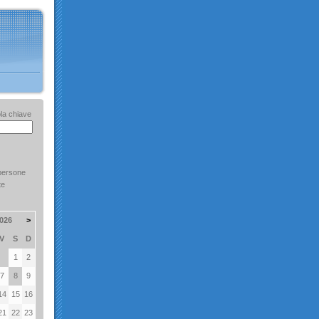
la chiave
persone
te
026
>
V
S
D
1
2
7
8
9
14
15
16
21
22
23