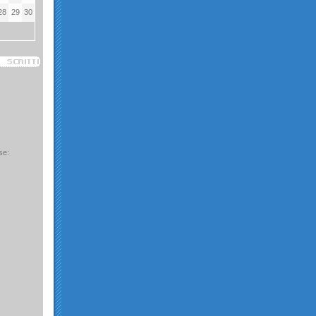
28
29
30
se: