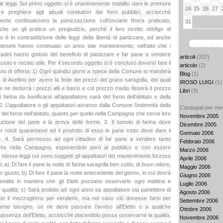
lle leggi. Sul primo oggetto si è unanimemente stabilito dare le premure
24
25
26
27
e preghiere agli attuali conduttori dei forni pubblici, acciocché
ente continuassero la panizzazzione coll’onciario finora praticato,
31
he se gli pratica un pregiudizio, perché il loro stretto obbligo al
 è in contraddizione delle leggi della libertà di panizzare, ed anche
desimi hanno continuato un anno tale mantenimento, nell’atto che i
ttadini hanno goduto del beneficio di panizzare e far pane a vendere
articoli
(207)
iuto e recato utile. Per il secondo oggetto si è concluso doversi fare il
articolo
(2)
no di offerta: 1) Ogni quindici giorni a spese della Comune si manderà
Blog
(1)
 di Avellino per avere la fede dei prezzi del grano saragolla, dei quali
IROSO LUIGI
(1)
re ne dedurrà i prezzi alti e bassi e col prezzo medio fisserà il prezzo
Libri
(3)
 farina da bonificarsi all’appaltatore sarà del forno dell’abitato e della
 L’appaltatore o gli appaltatori avranno dalla Comune l’indennità della
Catalogati per me
 del forno nell’abitato, quanto per quello nella Campagna che serve loro
Novembre 2005
uzione del pane e la prova delle forme. 3. Il tomolo di farina deve
Dicembre 2005
er rotoli quarantasei ed il prodotto di esso in pane cotto deve dare il
Gennaio 2006
o. 4. Sarà permesso ad ogni cittadino di far pane a vendere tanto
Febbraio 2006
o che nella Campagna, esponendolo però al pubblico e con essere
Marzo 2006
 stesse leggi cui sono soggetti gli appaltatori del mantenimento forzoso
Aprile 2006
: a) Di fare il pane la notte di farina saragolla ben cotto, di buon odore,
Maggio 2006
 giusto; b) Di fare il pane la notte antecedente del giorno, in cui dovrà
Giugno 2006
endita in maniera che gli Eletti possano osservarlo ogni mattina e
Luglio 2006
 qualità; c) Sarà proibito ad ogni anno sa appaltatore sia panettiere di
Agosto 2006
po il mezzogiorno per venderlo, ma nel caso ciò dovesse farsi per
Settembre 2006
ente bisogno, se ne deve passare l’avviso all’Eletto o a qualche
Ottobre 2006
 assenza dell’Eletto, acciocché piacendolo possa osservarne la qualità.
Novembre 2006