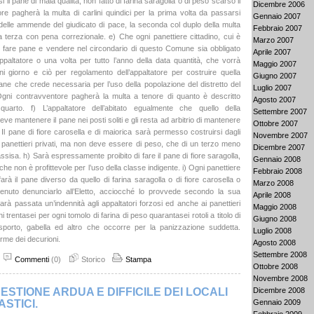
 il pane di mala qualità, non fatto di farina saragolla o di peso scarso il
Dicembre 2006
re pagherà la multa di carlini quindici per la prima volta da passarsi
Gennaio 2007
delle ammende del giudicato di pace, la seconda col duplo della multa
Febbraio 2007
a terza con pena correzionale. e) Che ogni panettiere cittadino, cui è
Marzo 2007
 fare pane e vendere nel circondario di questo Comune sia obbligato
Aprile 2007
appaltatore o una volta per tutto l’anno della data quantità, che vorrà
Maggio 2007
ni giorno e ciò per regolamento dell’appaltatore per costruire quella
Giugno 2007
pane che crede necessaria per l’uso della popolazione del distretto del
Luglio 2007
Ogni contravventore pagherà la multa a tenore di quanto è descritto
Agosto 2007
o quarto. f) L’appaltatore dell’abitato egualmente che quello della
Settembre 2007
 mantenere il pane nei posti soliti e gli resta ad arbitrio di mantenere
Ottobre 2007
g) Il pane di fiore carosella e di maiorica sarà permesso costruirsi dagli
Novembre 2007
e panettieri privati, ma non deve essere di peso, che di un terzo meno
Dicembre 2007
ssisa. h) Sarà espressamente proibito di fare il pane di fiore saragolla,
Gennaio 2008
he non è profittevole per l’uso della classe indigente. i) Ogni panettiere
Febbraio 2008
arà il pane diverso da quello di farina saragolla o di fiore carosella o
Marzo 2008
tenuto denunciarlo all’Eletto, acciocché lo provvede secondo la sua
Aprile 2008
Sarà passata un’indennità agli appaltatori forzosi ed anche ai panettieri
Maggio 2008
ani trentasei per ogni tomolo di farina di peso quarantasei rotoli a titolo di
Giugno 2008
asporto, gabella ed altro che occorre per la panizzazione suddetta.
Luglio 2008
irme dei decurioni.
Agosto 2008
Settembre 2008
Commenti
(0)
Storico
Stampa
Ottobre 2008
Novembre 2008
ESTIONE ARDUA E DIFFICILE DEI LOCALI
Dicembre 2008
STICI.
Gennaio 2009
Febbraio 2009