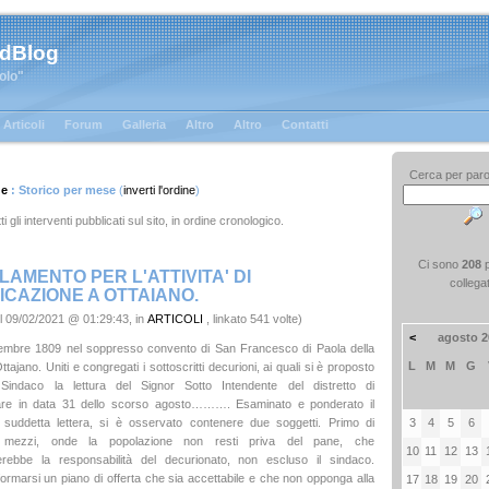
 dBlog
tolo"
Articoli
Forum
Galleria
Altro
Altro
Contatti
Cerca per paro
ge
: Storico per mese
(
inverti l'ordine
)
ti gli interventi pubblicati sul sito, in ordine cronologico.
Ci sono
208
AMENTO PER L'ATTIVITA' DI
collega
ICAZIONE A OTTAIANO.
l 09/02/2021 @ 01:29:43, in
ARTICOLI
, linkato 541 volte)
<
agosto 2
ttembre 1809 nel soppresso convento di San Francesco di Paola della
L
M
M
G
ajano. Uniti e congregati i sottoscritti decurioni, ai quali si è proposto
Sindaco la lettura del Signor Sotto Intendente del distretto di
re in data 31 dello scorso agosto………. Esaminato e ponderato il
3
4
5
6
a suddetta lettera, si è osservato contenere due soggetti. Primo di
 i mezzi, onde la popolazione non resti priva del pane, che
10
11
12
13
rebbe la responsabilità del decurionato, non escluso il sindaco.
ormarsi un piano di offerta che sia accettabile e che non opponga alla
17
18
19
20