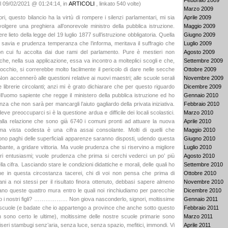
l 09/02/2021 @ 01:24:14, in
ARTICOLI
, linkato 540 volte)
Marzo 2009
Aprile 2009
ri, questo bilancio ha la virtù di rompere i silenzi parlamentari, mi sia
Maggio 2009
olgere una preghiera all’onorevole ministro della pubblica istruzione.
Giugno 2009
re lieto della legge del 19 luglio 1877 sull’istruzione obbligatoria. Quella
Luglio 2009
a savia e prudenza temperanza che l’informa, meritava il suffragio che
Agosto 2009
n cui fu accolta dai due rami del parlamento. Pure è mestieri non
Settembre 2009
che, nella sua applicazione, essa va incontro a molteplici scogli e che,
Ottobre 2009
’occhio, si correrebbe molto facilmente il pericolo di dare nelle secche
Novembre 2009
cennerò alle questioni relative ai nuovi maestri; alle scuole serali
Dicembre 2009
le librerie circolanti; anzi mi è grato dichiarare che per questo riguardo
Gennaio 2010
ell’uomo sapiente che regge il ministero della pubblica istruzione ed ho
Febbraio 2010
a che non sarà per mancargli l’aiuto gagliardo della privata iniziativa.
Marzo 2010
eve preoccuparci si è la questione ardua e difficile dei locali scolastici.
Aprile 2010
lla relazione che sono già 6740 i comuni pronti ad attuare la nuova
Maggio 2010
ima vista codesta è una cifra assai consolante. Molti di quelli che
Giugno 2010
ono paghi delle superficiali apparenze saranno disposti, udendo questa
Luglio 2010
bante, a gridare vittoria. Ma vuole prudenza che si riservino a migliore
Agosto 2010
ri entusiasmi; vuole prudenza che prima si cerchi vederci un po’ più
Settembre 2010
lla cifra. Lasciando stare le condizioni didattiche e morali, delle quali ho
Ottobre 2010
he in questa circostanza tacerei, chi di voi non pensa che prima di
Novembre 2010
ani a noi stessi per il risultato finora ottenuto, debbasi sapere almeno
Dicembre 2010
no queste quattro mura entro le quali noi rinchiudiamo per parecchie
Gennaio 2011
no i nostri figli? ……………… Non giova nasconderlo, signori, moltissime
Febbraio 2011
 scuole (e badate che io appartengo a province che anche sotto questo
Marzo 2011
 sono certo le ultime), moltissime delle nostre scuole primarie sono
Aprile 2011
miseri stambugi senz’aria, senza luce, senza spazio, mefitici, immondi. Vi