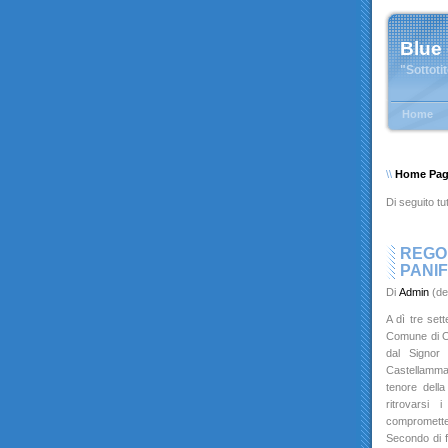
Blue
"Sottoti
Home
\\
Home Pa
Di seguito tut
REGOL
PANIF
Di
Admin
(de
A dì tre se
Comune di Ott
dal Signor 
Castellamma
tenore dell
ritrovarsi
compromette
Secondo di f