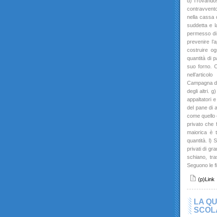
d) Trovandosi
contravvento
nella cassa 
suddetta e l
permesso di
prevenire l’
costruire og
quantità di 
suo forno. 
nell’articol
Campagna deve
degli altri. 
appaltatori 
del pane di a
come quello c
privato che f
maiorica è 
quantità. l) 
privati di gr
schiano, tr
Seguono le f
(p)Link
LA QU
SCOLA