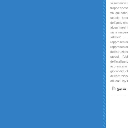
si somminist
troppo spess
voi qui sono 
scuole, spe
dell’anno ent
alcuni mesi i
sana respiraz
sillabe? …
rappresenta
rappresenta
dell’istruzi
stessi, l’o
dell’intellige
accrescano qu
giocondità ch
dell’istruzio
educa! Lioy 
(p)Link