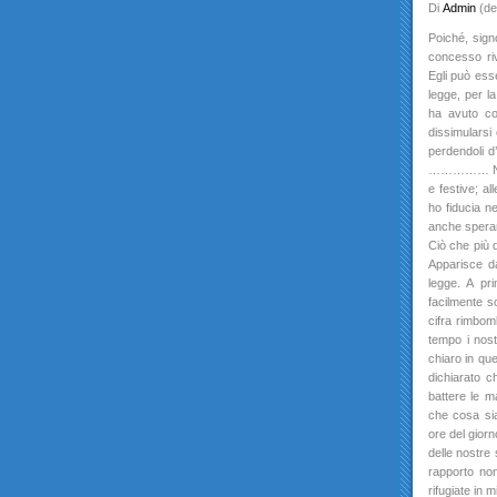
Di
Admin
(de
Poiché, signo
concesso riv
Egli può esse
legge, per l
ha avuto co
dissimularsi 
perdendoli d
…………… Non ac
e festive; al
ho fiducia n
anche speranz
Ciò che più d
Apparisce da
legge. A pr
facilmente s
cifra rimbom
tempo i nost
chiaro in que
dichiarato c
battere le m
che cosa sia
ore del gior
delle nostre
rapporto non
rifugiate in 