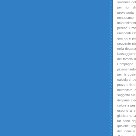
solennità de
per non dir
provvisoriam
nonostante c
mantenimento
perché i me
rimanenti ci
quando è piac
seguente pia
nella dogana
l’assaggiato
del tomolo di
Campagna. 2.
pigione tanto
per la costr
calcolarsi p
prezzo fiss
nell’abitat
soggetto alle
del pane cioè
colore e peso
esporlo a v
giudicarne la
far pane do
qualche urg
decurione in