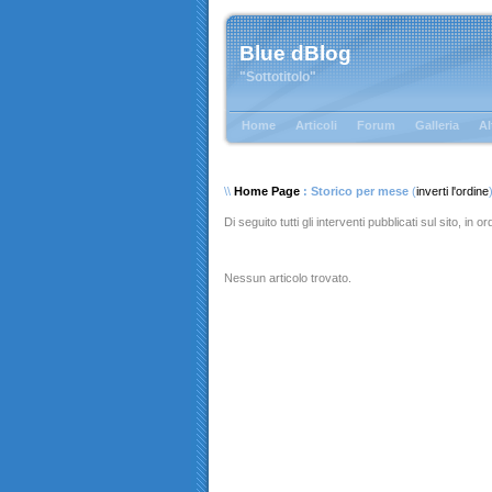
Blue dBlog
"Sottotitolo"
Home
Articoli
Forum
Galleria
Al
\\
Home Page
: Storico per mese
(
inverti l'ordine
Di seguito tutti gli interventi pubblicati sul sito, in 
Nessun articolo trovato.