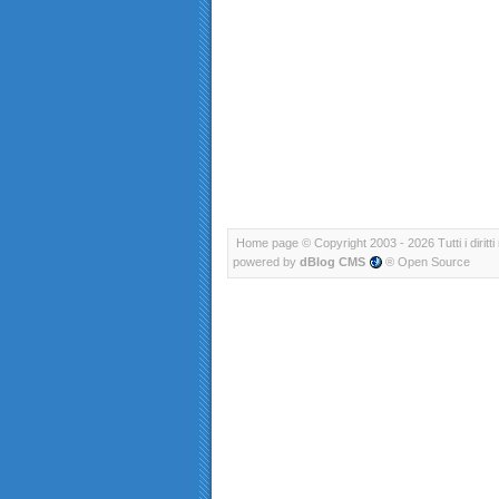
Home page
© Copyright 2003 - 2026 Tutti i diritti 
powered by
dBlog CMS
® Open Source