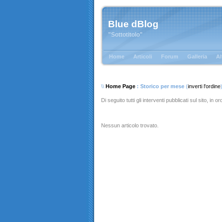
Blue dBlog
"Sottotitolo"
Home
Articoli
Forum
Galleria
Al
\\
Home Page
: Storico per mese
(
inverti l'ordine
Di seguito tutti gli interventi pubblicati sul sito, in 
Nessun articolo trovato.