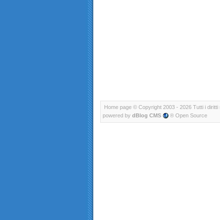
Home page
© Copyright 2003 - 2026 Tutti i diritti 
powered by
dBlog CMS
® Open Source