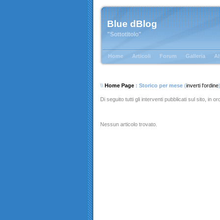
Blue dBlog
"Sottotitolo"
Home
Articoli
Forum
Galleria
Al
\\
Home Page
: Storico per mese
(
inverti l'ordine
Di seguito tutti gli interventi pubblicati sul sito, in 
Nessun articolo trovato.