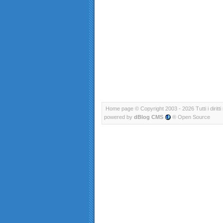
Home page
© Copyright 2003 - 2026 Tutti i diritti 
powered by
dBlog CMS
® Open Source