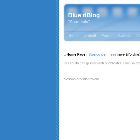
Blue dBlog
"Sottotitolo"
Home
Articoli
Forum
Galleria
Al
\\
Home Page
: Storico per mese
(
inverti l'ordine
Di seguito tutti gli interventi pubblicati sul sito, in 
Nessun articolo trovato.