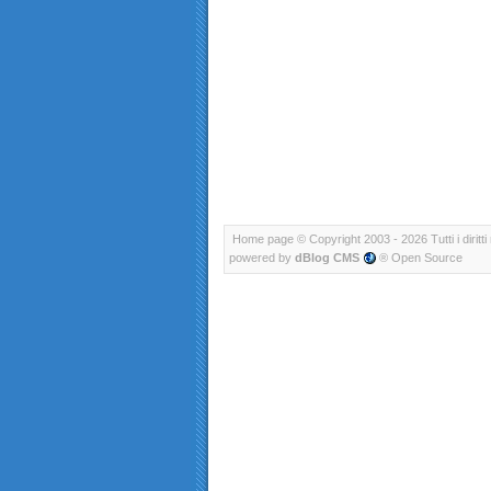
Home page
© Copyright 2003 - 2026 Tutti i diritti 
powered by
dBlog CMS
® Open Source