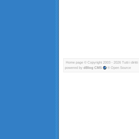
Home page
© Copyright 2003 - 2026 Tutti i diritti 
powered by
dBlog CMS
® Open Source