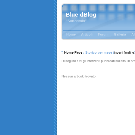
Blue dBlog
"Sottotitolo"
Home
Articoli
Forum
Galleria
Al
\\
Home Page
: Storico per mese
(
inverti l'ordine
Di seguito tutti gli interventi pubblicati sul sito, in 
Nessun articolo trovato.