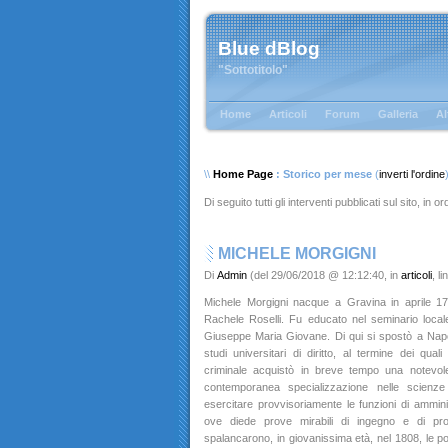
Blue dBlog
"Sottotitolo"
Home
Articoli
Forum
Galleria
Al
\\
Home Page
: Storico per mese
(
inverti l'ordine
Di seguito tutti gli interventi pubblicati sul sito, in 
MICHELE MORGIGNI
Di
Admin
(del 29/06/2018 @ 12:12:40, in
articoli
, l
Michele Morgigni nacque a Gravina in aprile 1
Rachele Roselli. Fu educato nel seminario locale 
Giuseppe Maria Giovane. Di qui si spostò a Napol
studi universitari di diritto, al termine dei qual
criminale acquistò in breve tempo una notevol
contemporanea specializzazione nelle scienze 
esercitare provvisoriamente le funzioni di amminis
ove diede prove mirabili di ingegno e di pro
spalancarono, in giovanissima età, nel 1808, le por