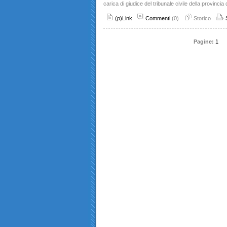
carica di giudice del tribunale civile della provincia 
(p)Link
Commenti
(0)
Storico
Pagine:
1