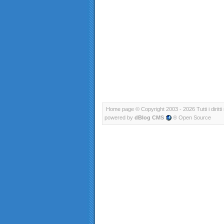
Home page
© Copyright 2003 - 2026 Tutti i diritti 
powered by
dBlog CMS
® Open Source