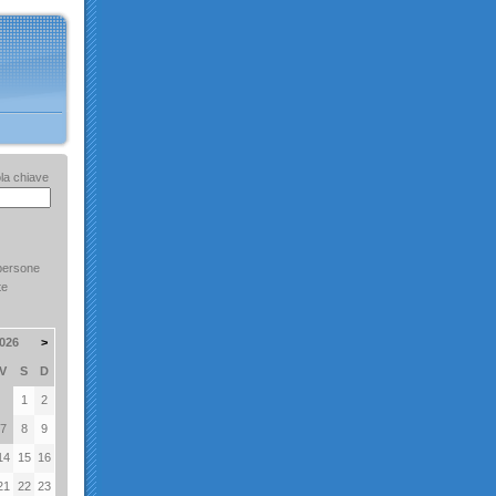
la chiave
persone
te
026
>
V
S
D
1
2
7
8
9
14
15
16
21
22
23