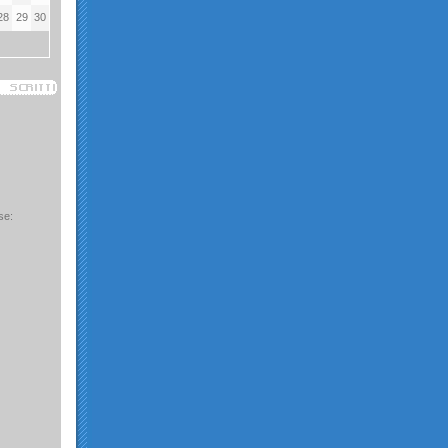
28
29
30
se: