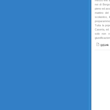
messo fine a 
noi di Borgo
pieno ed ass
mattino del
scolastico, 
preparammo 
Tutta la pop
Caserta, ed a
solo non v
giustificazi
(p)Link