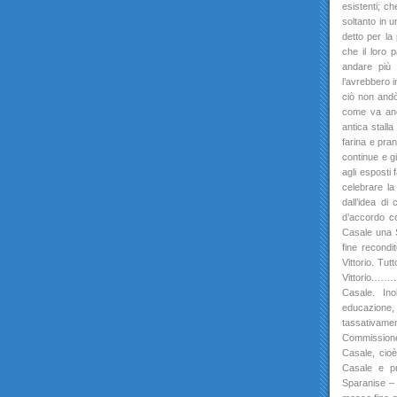
esistenti; c
soltanto in 
detto per la
che il loro 
andare più
l’avrebbero 
ciò non andò
come va anc
antica stalla
farina e pran
continue e g
agli esposti
celebrare l
dall’idea di
d’accordo co
Casale una Sc
fine recondi
Vittorio. Tut
Vittorio.…….
Casale. Ino
educazione
tassativame
Commissione 
Casale, cioè
Casale e pr
Sparanise – 