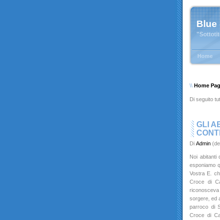
Blue
"Sottoti
Home
\\
Home Pa
Di seguito tut
GLI A
CONT
Di
Admin
(de
Noi abitanti
esponiamo q
Vostra E. ch
Croce di Ca
riconosceva
sorgere, ed al
parroco di 
Croce di Cas