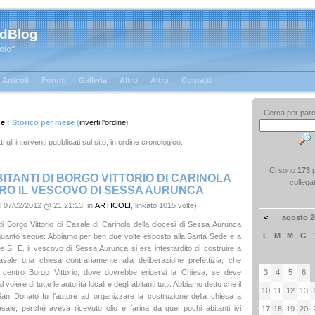
 dBlog
tolo"
Articoli
Forum
Galleria
Altro
Altro
Contatti
Cerca per paro
ge
: Storico per mese
(
inverti l'ordine
)
ti gli interventi pubblicati sul sito, in ordine cronologico.
Ci sono
173
BITANTI DI BORGO VITTORIO DI CARINOLA
collega
RO IL VESCOVO DI SESSA AURUNCA
l 07/02/2012 @ 21:21:13, in
ARTICOLI
, linkato 1015 volte)
<
agosto 2
 di Borgo Vittorio di Casale di Carinola della diocesi di Sessa Aurunca
L
M
M
G
uanto segue: Abbiamo per ben due volte esposto alla Santa Sede e a
e S. E. il vescovo di Sessa Aurunca si era intestardito di costruire a
sale una chiesa contrariamente alla deliberazione prefettizia, che
3
4
5
6
 centro Borgo Vittorio, dove dovrebbe erigersi la Chiesa, se deve
 volere di tutte le autorità locali e degli abitanti tutti. Abbiamo detto che il
10
11
12
13
San Donato fu l’autore ad organizzare la costruzione della chiesa a
ale, perché aveva ricevuto olio e farina da quei pochi abitanti ivi
17
18
19
20