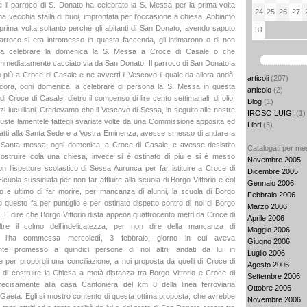
he il parroco di S. Donato ha celebrato la S. Messa per la prima volta
24
25
26
27
una vecchia stalla di buoi, improntata per l’occasione a chiesa. Abbiamo
 prima volta soltanto perché gli abitanti di San Donato, avendo saputo
31
parroco si era intromesso in questa faccenda, gli intimarono o di non
 a celebrare la domenica la S. Messa a Croce di Casale o che
immediatamente cacciato via da San Donato. Il parroco di San Donato a
 più a Croce di Casale e ne avvertì il Vescovo il quale da allora andò,
articoli
(207)
ora, ogni domenica, a celebrare di persona la S. Messa in questa
articolo
(2)
 di Croce di Casale, dietro il compenso di lire cento settimanali, di olio,
Blog
(1)
zi luculliani. Credevamo che il Vescovo di Sessa, in seguito alle nostre
IROSO LUIGI
(1)
iuste lamentele fattegli svariate volte da una Commissione apposita ed
Libri
(3)
 fatti alla Santa Sede e a Vostra Eminenza, avesse smesso di andare a
a Santa messa, ogni domenica, a Croce di Casale, e avesse desistito
Catalogati per me
 costruire colà una chiesa, invece si è ostinato di più e si è messo
Novembre 2005
n l’ispettore scolastico di Sessa Aurunca per far istituire a Croce di
Dicembre 2005
uola sussidiata per non far affluire alla scuola di Borgo Vittorio e col
Gennaio 2006
to e ultimo di far morire, per mancanza di alunni, la scuola di Borgo
Febbraio 2006
to questo fa per puntiglio e per ostinato dispetto contro di noi di Borgo
Marzo 2006
. E dire che Borgo Vittorio dista appena quattrocento metri da Croce di
Aprile 2006
ltre il colmo dell’indelicatezza, per non dire della mancanza di
Maggio 2006
, l’ha commessa mercoledì, 3 febbraio, giorno in cui aveva
Giugno 2006
nte promesso a quindici persone di noi altri, andati da lui in
Luglio 2006
per proporgli una conciliazione, a noi proposta da quelli di Croce di
Agosto 2006
 di costruire la Chiesa a metà distanza tra Borgo Vittorio e Croce di
Settembre 2006
ecisamente alla casa Cantoniera del km 8 della linea ferroviaria
Ottobre 2006
Gaeta. Egli si mostrò contento di questa ottima proposta, che avrebbe
Novembre 2006