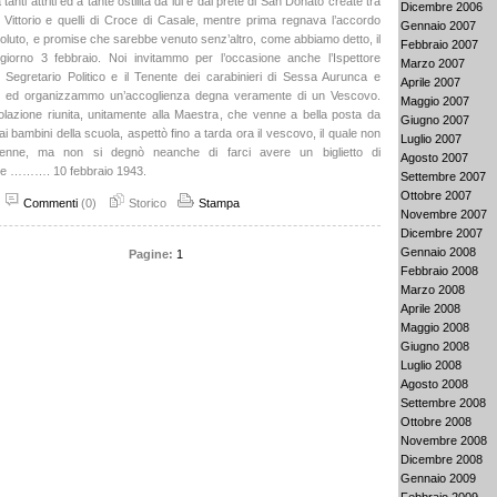
tanti attriti ed a tante ostilità da lui e dal prete di San Donato create tra
Dicembre 2006
 Vittorio e quelli di Croce di Casale, mentre prima regnava l’accordo
Gennaio 2007
oluto, e promise che sarebbe venuto senz’altro, come abbiamo detto, il
Febbraio 2007
 giorno 3 febbraio. Noi invitammo per l’occasione anche l’Ispettore
Marzo 2007
il Segretario Politico e il Tenente dei carabinieri di Sessa Aurunca e
Aprile 2007
ed organizzammo un’accoglienza degna veramente di un Vescovo.
Maggio 2007
olazione riunita, unitamente alla Maestra, che venne a bella posta da
Giugno 2007
i bambini della scuola, aspettò fino a tarda ora il vescovo, il quale non
Luglio 2007
enne, ma non si degnò neanche di farci avere un biglietto di
Agosto 2007
one ………. 10 febbraio 1943.
Settembre 2007
Ottobre 2007
Commenti
(0)
Storico
Stampa
Novembre 2007
Dicembre 2007
Gennaio 2008
Pagine:
1
Febbraio 2008
Marzo 2008
Aprile 2008
Maggio 2008
Giugno 2008
Luglio 2008
Agosto 2008
Settembre 2008
Ottobre 2008
Novembre 2008
Dicembre 2008
Gennaio 2009
Febbraio 2009