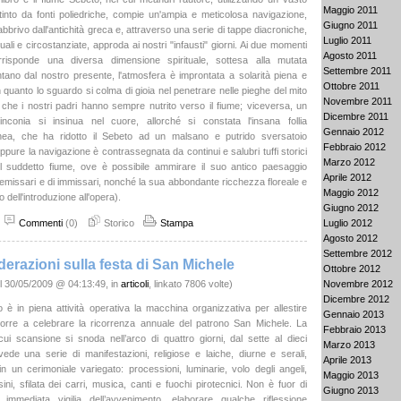
Maggio 2011
ttinto da fonti poliedriche, compie un'ampia e meticolosa navigazione,
Giugno 2011
bbrivo dall'antichità greca e, attraverso una serie di tappe diacroniche,
Luglio 2011
li e circostanziate, approda ai nostri "infausti" giorni. Ai due momenti
Agosto 2011
corrisponde una diversa dimensione spirituale, sottesa alla mutata
Settembre 2011
ntano dal nostro presente, l'atmosfera è improntata a solarità piena e
Ottobre 2011
in quanto lo sguardo si colma di gioia nel penetrare nelle pieghe del mito
Novembre 2011
 che i nostri padri hanno sempre nutrito verso il fiume; viceversa, un
Dicembre 2011
inconia si insinua nel cuore, allorché si constata l'insana follia
Gennaio 2012
ea, che ha ridotto il Sebeto ad un malsano e putrido sversatoio
Febbraio 2012
Eppure la navigazione è contrassegnata da continui e salubri tuffi storici
Marzo 2012
el suddetto fiume, ove è possibile ammirare il suo antico paesaggio
Aprile 2012
i emissari e di immissari, nonché la sua abbondante ricchezza floreale e
Maggio 2012
to dell'introduzione all'opera).
Giugno 2012
Commenti
(0)
Storico
Stampa
Luglio 2012
Agosto 2012
Settembre 2012
erazioni sulla festa di San Michele
Ottobre 2012
l 30/05/2009 @ 04:13:49, in
articoli
, linkato 7806 volte)
Novembre 2012
Dicembre 2012
 è in piena attività operativa la macchina organizzativa per allestire
Gennaio 2013
orre a celebrare la ricorrenza annuale del patrono San Michele. La
Febbraio 2013
a cui scansione si snoda nell’arco di quattro giorni, dal sette al dieci
Marzo 2013
ede una serie di manifestazioni, religiose e laiche, diurne e serali,
Aprile 2013
in un cerimoniale variegato: processioni, luminarie, volo degli angeli,
Maggio 2013
sini, sfilata dei carri, musica, canti e fuochi pirotecnici. Non è fuor di
Giugno 2013
a immediata vigilia dell’avvenimento, elaborare qualche riflessione