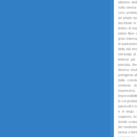
ulteriore de
sulla stessa
coro, proiett
ad ampio spet
dischiude in 
timbro di mal
intime fibre 
gravi interro
di aspirazion
della età inn
stereotipi d
letterari pi
passata, don
diverso risu
primigenio a
dalla conci
stridente d
espressiva,
imprevedibili
la cui grada
piacevoli e s
e in largo,
supporto, riv
donde scatur
dei medesimi 
penna e ferma