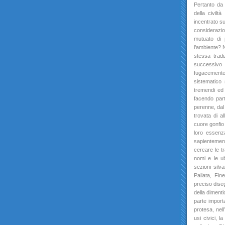
Pertanto da 
della civilt
incentrato su
considerazio
mutuato di p
l’ambiente? N
stessa tradi
successivo 
fugacemente 
sistematico
tremendi ed 
facendo part
perenne, dal 
trovata di a
cuore gonfio 
loro essenza
sapientement
cercare le tr
nomi e le ub
sezioni silv
Paliata, Fin
preciso diseg
della diment
parte importa
protesa, nell’
usi civici, 