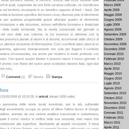
l flebile pensiero debole, si riferisce, invece, alla forza vibrante delle
Marzo 2009
orti le quali, supportate da una forte caratura culturale, ne rivendicano
Aprile 2009
ne nel territorio circostante in un benefico rapporto di feed – back. Del
Maggio 2009
annida la funzione specifica del nostro Liceo, divenuto polo di riferimento
Giugno 2009
le per qualsiasi progettualità grazie all’ampio quadro di riferimento
Luglio 2009
 formazione e alla istruzione, incluse nell’offerta formativa e finalizzate
Agosto 2009
o della realtà territoriale. Ma la novità sostanziale del giornale si
Settembre 2009
 nel vivo delle sue colonne, la cui essenza si alimenta con la
Ottobre 2009
a presenza plurale di alunni e di docenti, accomunati dallo sforzo di
Novembre 2009
n ulteriore strumento di informazione. Così i surriferiti attori, latori di un
Dicembre 2009
ogramma, agiscono sinergicamente non solo per leggere il contesto
Gennaio 2010
 maniera circostanziata, ma anche per incidervi in modo profondo con
Febbraio 2010
lutari. Con questi auspici ideativi e prassici nasce il nuovo giornale. Il
Marzo 2010
pronto: con l’inizio del nuovo anno scolastico daremo fiato, ogni due
Aprile 2010
stre voci.
Maggio 2010
Commenti
(1)
Storico
Stampa
Giugno 2010
Luglio 2010
Agosto 2010
thos
Settembre 2010
l 31/05/2009 @ 10:10:35, in
articoli
, linkato 1000 volte)
Ottobre 2010
Novembre 2010
 panorama delle storie locali, incentrate, per lo più, sull'analisi
Dicembre 2010
degli avvenimenti, occupa un posto di rilievo l'ultimo lavoro di Giorgio
Gennaio 2011
eithos, animato da una visione analitica trasversale e subtettonica,
Febbraio 2011
quale il corso storico si vivifica nella sua sinuosità, man mano che
Marzo 2011
ottosuolo alla superficie, illuminando gli aspetti circostanti. Il tema
Aprile 2011
 libro è il fiume Sebeto, nei cui meandri l'autore, utilizzando un vasto