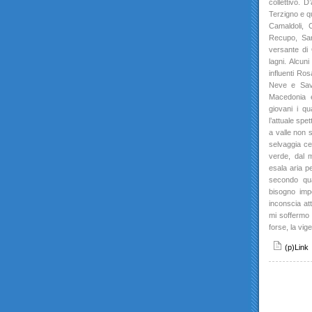
collettivo. D
Terzigno e q
Camaldoli, 
Recupo, San 
versante di
lagni. Alcuni
influenti Ros
Neve e Savi
Macedonia e 
giovani i q
l’attuale sp
a valle non s
selvaggia ce
verde, dal 
esala aria 
secondo qua
bisogno impe
inconscia at
mi soffermo 
forse, la vig
(p)Link