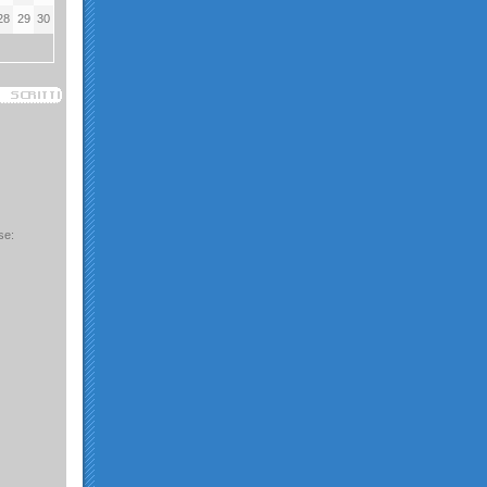
28
29
30
se: