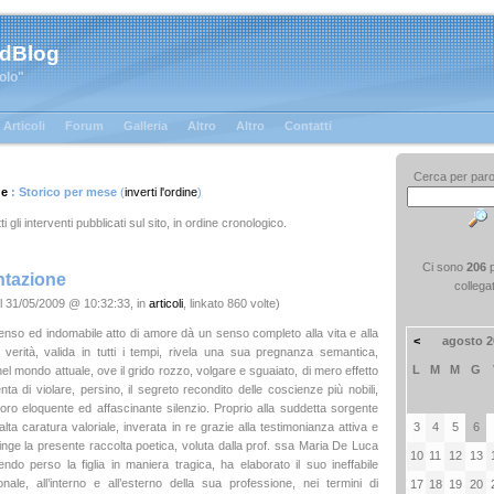
 dBlog
tolo"
Articoli
Forum
Galleria
Altro
Altro
Contatti
Cerca per paro
ge
: Storico per mese
(
inverti l'ordine
)
ti gli interventi pubblicati sul sito, in ordine cronologico.
Ci sono
206
ntazione
collega
l 31/05/2009 @ 10:32:33, in
articoli
, linkato 860 volte)
nso ed indomabile atto di amore dà un senso completo alla vita e alla
<
agosto 2
 verità, valida in tutti i tempi, rivela una sua pregnanza semantica,
L
M
M
G
nel mondo attuale, ove il grido rozzo, volgare e sguaiato, di mero effetto
nta di violare, persino, il segreto recondito delle coscienze più nobili,
loro eloquente ed affascinante silenzio. Proprio alla suddetta sorgente
3
4
5
6
i alta caratura valoriale, inverata in re grazie alla testimonianza attiva e
tinge la presente raccolta poetica, voluta dalla prof. ssa Maria De Luca
10
11
12
13
endo perso la figlia in maniera tragica, ha elaborato il suo ineffabile
nale, all’interno e all’esterno della sua professione, nei termini di
17
18
19
20