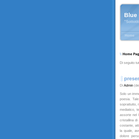
Blue
"Sottoti
Home
\\
Home Pa
Di seguito tut
prese
Di
Admin
(de
Solo un imme
poesia. Tale
soprattutto, 
mediatico, te
assorte nel 
cristallina d
costante, at
la quale, av
dolore perso