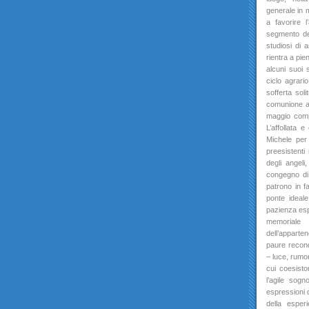
generale in m
a favorire 
segmento de
studiosi di 
rientra a pie
alcuni suoi 
ciclo agrario
sofferta soli
comunione am
maggio compo
L’affollata 
Michele per 
preesistenti 
degli angeli
congegno di 
patrono in fa
ponte ideale
pazienza espe
memoriale 
dell’apparten
paure recondi
– luce, rumor
cui coesisto
l’agile sogn
espressioni d
della esperi