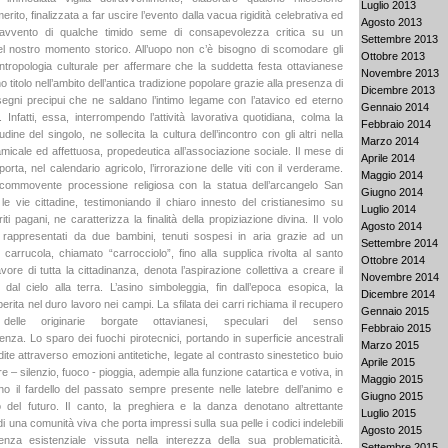
Luglio 2013
erito, finalizzata a far uscire l’evento dalla vacua rigidità celebrativa ed
Agosto 2013
l’avvento di qualche timido seme di consapevolezza critica su un
Settembre 2013
l nostro momento storico. All’uopo non c’è bisogno di scomodare gli
Ottobre 2013
antropologia culturale per affermare che la suddetta festa ottavianese
Novembre 2013
no titolo nell’ambito dell’antica tradizione popolare grazie alla presenza di
Dicembre 2013
segni precipui che ne saldano l’intimo legame con l’atavico ed eterno
Gennaio 2014
. Infatti, essa, interrompendo l’attività lavorativa quotidiana, colma la
Febbraio 2014
tudine del singolo, ne sollecita la cultura dell’incontro con gli altri nella
Marzo 2014
icale ed affettuosa, propedeutica all’associazione sociale. Il mese di
Aprile 2014
rta, nel calendario agricolo, l’irrorazione delle viti con il verderame.
Maggio 2014
e commovente processione religiosa con la statua dell’arcangelo San
Giugno 2014
le vie cittadine, testimoniando il chiaro innesto del cristianesimo su
Luglio 2014
riti pagani, ne caratterizza la finalità della propiziazione divina. Il volo
Agosto 2014
, rappresentati da due bambini, tenuti sospesi in aria grazie ad un
Settembre 2014
carrucola, chiamato “carrocciolo”, fino alla supplica rivolta al santo
Ottobre 2014
vore di tutta la cittadinanza, denota l’aspirazione collettiva a creare il
Novembre 2014
 dal cielo alla terra. L’asino simboleggia, fin dall’epoca esopica, la
Dicembre 2014
rita nel duro lavoro nei campi. La sfilata dei carri richiama il recupero
Gennaio 2015
delle originarie borgate ottavianesi, speculari del senso
Febbraio 2015
enza. Lo sparo dei fuochi pirotecnici, portando in superficie ancestrali
Marzo 2015
te attraverso emozioni antitetiche, legate al contrasto sinestetico buio
Aprile 2015
e – silenzio, fuoco - pioggia, adempie alla funzione catartica e votiva, in
Maggio 2015
no il fardello del passato sempre presente nelle latebre dell’animo e
Giugno 2015
o del futuro. Il canto, la preghiera e la danza denotano altrettante
Luglio 2015
i una comunità viva che porta impressi sulla sua pelle i codici indelebili
Agosto 2015
enza esistenziale vissuta nella interezza della sua problematicità.
Settembre 2015