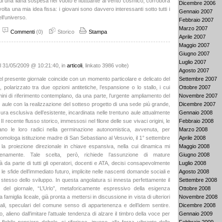
di una liana sospesa nel vuoto e fluttuante al vento cosmico, corrobora
Dicembre 2006
lta una mia idea fissa: i giovani sono davvero interessanti sotto tutti i
Gennaio 2007
ll’universo.
Febbraio 2007
Marzo 2007
Commenti
(0)
Storico
Stampa
Aprile 2007
Maggio 2007
Giugno 2007
Luglio 2007
l 31/05/2009 @ 10:21:40, in
articoli
, linkato 3986 volte)
Agosto 2007
Settembre 2007
el presente giornale coincide con un momento particolare e delicato del
Ottobre 2007
 polarizzato tra due opzioni antitetiche, l’espansione o lo stallo, i cui
Novembre 2007
rmini di riferimento contemplano, da una parte, l’urgente ampliamento del
Dicembre 2007
 aule con la realizzazione del sotteso progetto di una sede più grande,
Gennaio 2008
a cura esclusiva dell’esistente, incardinata nelle trentuno aule attualmente
Febbraio 2008
 Il recente flusso storico, immessosi nel filone delle sue vivaci origini, le
Marzo 2008
dano le loro radici nella germinazione autonomistica, avvenuta, per
Aprile 2008
’omologa istituzione madre di San Sebastiano al Vesuvio, il 1° settembre
Maggio 2008
 la proiezione direzionale in chiave espansiva, nella cui dinamica mi
Giugno 2008
pienamente. Tale scelta, però, richiede l’assunzione di mature
Luglio 2008
à da parte di tutti gli operatori, docenti e ATA, decisi consapevolmente
Agosto 2008
 le sfide dell’immediato futuro, implicite nelle nascenti domande sociali e
Settembre 2008
 stesso dello sviluppo. In questa angolatura si innesta perfettamente il
Ottobre 2008
o del giornale, “L’Urlo”, metaforicamente espressivo della esigenza
Novembre 2008
a famiglia liceale, già pronta a mettersi in discussione in vista di ulteriori
Dicembre 2008
eali, speculari del comune senso di appartenenza e dell’idem sentire.
Gennaio 2009
lo, alieno dall’imitare l’attuale tendenza di alzare il timbro della voce per
Febbraio 2009