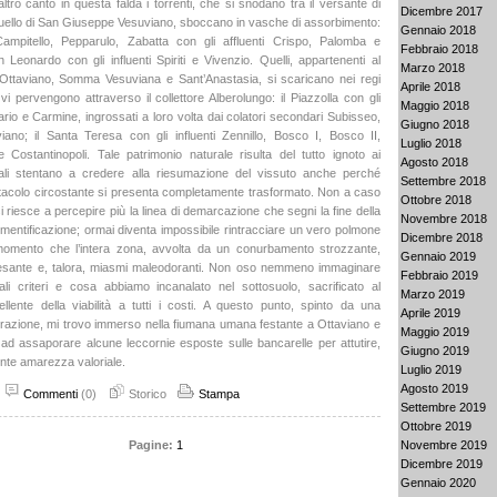
’altro canto in questa falda i torrenti, che si snodano tra il versante di
Dicembre 2017
uello di San Giuseppe Vesuviano, sboccano in vasche di assorbimento:
Gennaio 2018
Campitello, Pepparulo, Zabatta con gli affluenti Crispo, Palomba e
Febbraio 2018
Leonardo con gli influenti Spiriti e Vivenzio. Quelli, appartenenti al
Marzo 2018
 Ottaviano, Somma Vesuviana e Sant’Anastasia, si scaricano nei regi
Aprile 2018
 vi pervengono attraverso il collettore Alberolungo: il Piazzolla con gli
Maggio 2018
ario e Carmine, ingrossati a loro volta dai colatori secondari Subisseo,
Giugno 2018
ano; il Santa Teresa con gli influenti Zennillo, Bosco I, Bosco II,
Luglio 2018
Costantinopoli. Tale patrimonio naturale risulta del tutto ignoto ai
Agosto 2018
uali stentano a credere alla riesumazione del vissuto anche perché
Settembre 2018
ettacolo circostante si presenta completamente trasformato. Non a caso
Ottobre 2018
i riesce a percepire più la linea di demarcazione che segni la fine della
Novembre 2018
mentificazione; ormai diventa impossibile rintracciare un vero polmone
Dicembre 2018
momento che l’intera zona, avvolta da un conurbamento strozzante,
Gennaio 2019
pesante e, talora, miasmi maleodoranti. Non oso nemmeno immaginare
Febbraio 2019
li criteri e cosa abbiamo incanalato nel sottosuolo, sacrificato al
Marzo 2019
llente della viabilità a tutti i costi. A questo punto, spinto da una
Aprile 2019
trazione, mi trovo immerso nella fiumana umana festante a Ottaviano e
Maggio 2019
ad assaporare alcune leccornie esposte sulle bancarelle per attutire,
Giugno 2019
ente amarezza valoriale.
Luglio 2019
Agosto 2019
Commenti
(0)
Storico
Stampa
Settembre 2019
Ottobre 2019
Pagine:
1
Novembre 2019
Dicembre 2019
Gennaio 2020