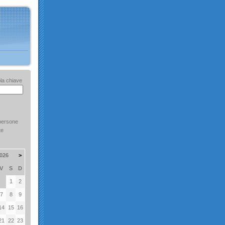
la chiave
persone
te
026
>
V
S
D
1
2
7
8
9
14
15
16
21
22
23