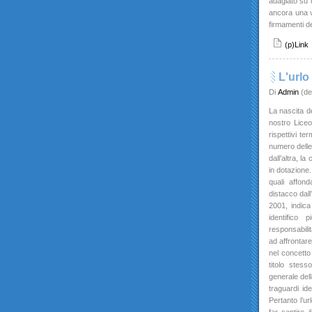
adagiato su 
ancora una vo
firmamenti de
(p)Link
L'urlo
Di
Admin
(de
La nascita d
nostro Liceo,
rispettivi te
numero delle
dall’altra, l
in dotazione.
quali affon
distacco dall
2001, indica
identifico 
responsabilit
ad affrontare
nel concetto
titolo stess
generale dell
traguardi id
Pertanto l’ur