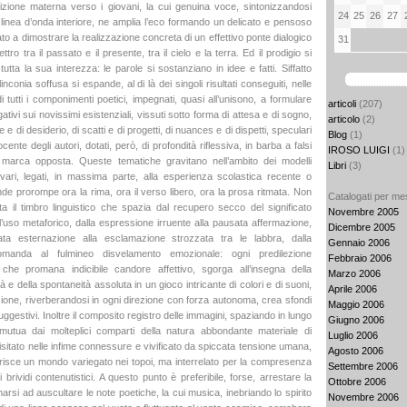
dizione materna verso i giovani, la cui genuina voce, sintonizzandosi
24
25
26
27
 linea d’onda interiore, ne amplia l’eco formando un delicato e pensoso
ato a dimostrare la realizzazione concreta di un effettivo ponte dialogico
31
tro tra il passato e il presente, tra il cielo e la terra. Ed il prodigio si
tutta la sua interezza: le parole si sostanziano in idee e fatti. Siffatto
inconia soffusa si espande, al di là dei singoli risultati conseguiti, nelle
di tutti i componimenti poetici, impegnati, quasi all’unisono, a formulare
articoli
(207)
gativi sui novissimi esistenziali, vissuti sotto forma di attesa e di sogno,
articolo
(2)
e e di desiderio, di scatti e di progetti, di nuances e di dispetti, speculari
Blog
(1)
ocente degli autori, dotati, però, di profondità riflessiva, in barba a falsi
IROSO LUIGI
(1)
i marca opposta. Queste tematiche gravitano nell’ambito dei modelli
Libri
(3)
ù vari, legati, in massima parte, alla esperienza scolastica recente o
de prorompe ora la rima, ora il verso libero, ora la prosa ritmata. Non
Catalogati per me
lta il timbro linguistico che spazia dal recupero secco del significato
Novembre 2005
ll’uso metaforico, dalla espressione irruente alla pausata affermazione,
Dicembre 2005
tata esternazione alla esclamazione strozzata tra le labbra, dalla
Gennaio 2006
omanda al fulmineo disvelamento emozionale: ogni predilezione
Febbraio 2006
 che promana indicibile candore affettivo, sgorga all’insegna della
Marzo 2006
tà e della spontaneità assoluta in un gioco intricante di colori e di suoni,
Aprile 2006
zione, riverberandosi in ogni direzione con forza autonoma, crea sfondi
Maggio 2006
uggestivi. Inoltre il composito registro delle immagini, spaziando in lungo
Giugno 2006
 mutua dai molteplici comparti della natura abbondante materiale di
Luglio 2006
isitato nelle infime connessure e vivificato da spiccata tensione umana,
Agosto 2006
isce un mondo variegato nei topoi, ma interrelato per la compresenza
Settembre 2006
brividi contenutistici. A questo punto è preferibile, forse, arrestare la
Ottobre 2006
rsi ad auscultare le note poetiche, la cui musica, inebriando lo spirito
Novembre 2006