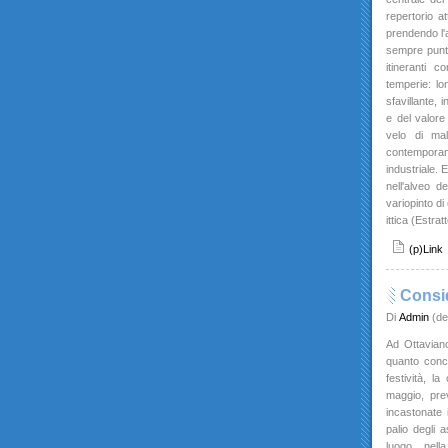
repertorio a
prendendo l'a
sempre puntua
itineranti 
temperie: lo
sfavillante, 
e del valore
velo di mal
contemporan
industriale. 
nell'alveo d
variopinto d
ittica (Estrat
(p)Link
Consid
Di
Admin
(de
Ad Ottaviano
quanto conc
festività, l
maggio, prev
incastonate 
palio degli a
luogo, nell