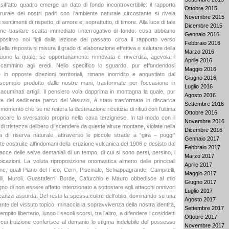
siffatto quadro emerge un dato di fondo incontrovertibile: il rapporto
Ottobre 2015
à rurale dei nostri padri con l’ambiente naturale circostante si rivela
Novembre 2015
 sentimenti di rispetto, di amore e, soprattutto, di timore. Alla luce di tale
Dicembre 2015
ne basilare scatta immediato l’interrogativo di fondo: cosa abbiamo
Gennaio 2016
ositivo noi figli dalla lezione del passato circa il rapporto verso
Febbraio 2016
ella risposta si misura il grado di elaborazione effettiva e salutare della
Marzo 2016
zione la quale, se opportunamente rinnovata e rinverdita, agevola il
Aprile 2016
cammino agli eredi. Nello specifico lo sguardo, pur effondendosi
Maggio 2016
in opposte direzioni territoriali, rimane inorridito e angustiato dal
Giugno 2016
 scempio prodotto dalle nostre mani, trasformate per l’occasione in
Luglio 2016
acuminati artigli. Il pensiero vola dapprima in montagna la quale, pur
Agosto 2016
e del sedicente parco del Vesuvio, è stata trasformata in discarica
Settembre 2016
momento che se ne reitera la destinazione ricettizia di rifiuti con l’ultima
Ottobre 2016
llocare lo sversatoio proprio nella cava terzignese. In tal modo con il
Novembre 2016
di tristezza delibero di scendere da queste alture montane, violate nella
Dicembre 2016
 di riserva naturale, attraverso le piccole strade a “gira – poggi”
Gennaio 2017
e costruite all’indomani della eruzione vulcanica del 1906 e desisto dal
Febbraio 2017
acce delle selve demaniali di un tempo, di cui si sono persi, persino, i
Marzo 2017
icazioni. La voluta riproposizione onomastica almeno delle principali
Aprile 2017
ane, quali Piano del Fico, Cerri, Piscinale, Schiappagrande, Campitelli,
Maggio 2017
elli, Muroli. Guastaferri, Borde, Cafurchio e Mauro obbedisce al mio
Giugno 2017
no di non essere affatto intenzionato a sottostare agli attacchi onnivori
Luglio 2017
icanza assurda. Del resto la spessa coltre dell’oblio, dominando su una
Agosto 2017
nte del vissuto topico, minaccia la sopravvivenza della nostra identità,
Settembre 2017
empito libertario, lungo i secoli scorsi, tra l’altro, a difendere i cosiddetti
Ottobre 2017
la cui fruizione conferisce al demanio lo stigma indelebile del possesso
Novembre 2017