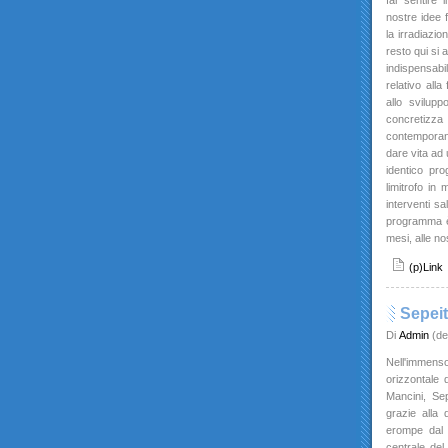
far sentire i
nostre idee f
la irradiazio
resto qui si 
indispensabi
relativo alla
allo svilupp
concretizza
contemporane
dare vita ad u
identico pr
limitrofo in
interventi sa
programma è 
mesi, alle no
(p)Link
Sepei
Di
Admin
(de
Nell'immenso
orizzontale 
Mancini, Sep
grazie alla 
erompe dal s
centrale del