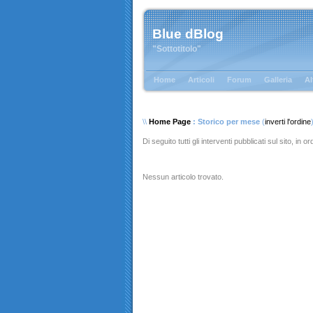
Blue dBlog
"Sottotitolo"
Home
Articoli
Forum
Galleria
Al
\\
Home Page
: Storico per mese
(
inverti l'ordine
Di seguito tutti gli interventi pubblicati sul sito, in 
Nessun articolo trovato.