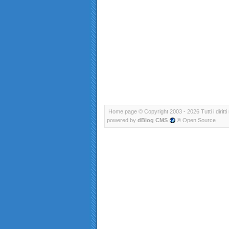
Home page
© Copyright 2003 - 2026 Tutti i diritti 
powered by
dBlog CMS
® Open Source