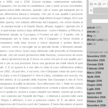
ui n. 4482, voti n. 2226. Questo risultato, relativamente splendido,
24
25
26
27
Catapano, che accettò la candidatura, vide e parlò ai suoi concittadini,
ppena prima della elezione, quando i più si erano già impegnati per lo
31
uto all'immensa fiducia e simpatia, che, per le sue qualità e posizione
 gode, e più ancora al buon senso degli elettori di quel Collegio, Ed è una
 fatto questa, non soltanto affermata dal Catapano, ma venne ritratta al
 la stampa locale e di Napoli. Basta, all'uopo, leggere i giornali che si
articoli
(207)
in quel tempo prima e dopo dell'elezione - come il Mattino, la Riforma, il
articolo
(2)
omento attuale, la Cuccagna, il Frustino ed altri. 2. Il partito, che si
Blog
(1)
 impegnato per lo Zainy prima che il Catapano si fosse risoluto a
IROSO LUIGI
(1)
ompetitore nella lotta ricorse a mezzi disperati e perfino illeciti e
Libri
(3)
r vincere, come si raccoglie da un giornale locale, il Momento attuale.
lsero i suoi sforzi. Quel corpo elettorale volle prescelto al Parlamento
Catalogati per me
locale, che nel curare gli interessi della Nazione, conoscesse da vicino
Novembre 2005
altresì gli interessi locali. E fosse un uomo che per le sue qualità, per i
Dicembre 2005
nti e per la sua posizione fosse una garanzia dei nobili intenti di quel
Gennaio 2006
ale. 3. E se questo fu e non altro lo stato di cose nell'elezione politica
Febbraio 2006
re 1892, chi può dire, e sul serio, che il Deputato voluto da quel corpo
Marzo 2006
a lo Zainy e non il Catapano? II. Non lo Zainy, candidato non riuscito, ma
Aprile 2006
itré elettori, di cui quindici della frazione San Giuseppe e otto di Torre
Maggio 2006
mpugnano di nullità la elezione. Essi affermano che: I. Nelle tre sezioni
Giugno 2006
 San Giuseppe di Ottaiano si sostituirono le schede a danno dello Zainy;
Luglio 2006
o in quelle tre sezioni a votare cittadini non elettori, mentre gli iscritti o
Agosto 2006
e non votarono per l'expedit del Papa - o detenuti o assenti nelle varie
Settembre 2006
 Regno o all'Estero, e non vi poterono votare; III. E, da ultimo, fuvvi
Ottobre 2006
e ingerenza del Governo a prò del Catapano. E bene discutiamo di questi
Novembre 2006