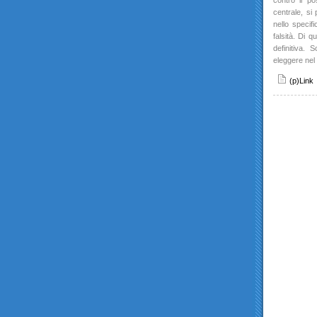
contro il po
centrale, si
nello specif
falsità. Di q
definitiva.
eleggere nel 
(p)Link