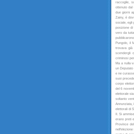
raccoglie, s
ottenuto dal 
due giorni a
Zainy, è dov
sociale, egli
posizione di
vero da tutta
pubblicarono 
Pungolo, il M
trovava già
scendergli c
criminosi pe
Ma a nulla va
un Deputato 
e ne curasse 
suoi precede
corpo elettor
del 6 novemb
elettorale si
soltanto vent
Annunziata, i
elettorali di
II. Si ammiser
erano preti 
Province del
nell'elezion