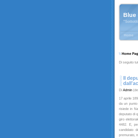
Blue
"Sottoti
Home
\\
Home Pa
Di seguito tut
Il dep
dall'a
Di
Admin
(de
17 aprile 189
da un punto 
risiede in N
deputato di q
giro elettor
4482. E, per
candidato d
premurato, ne