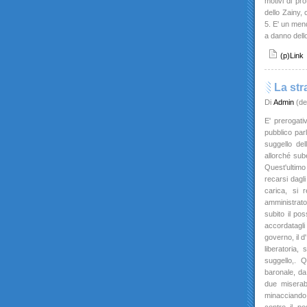
motivi di pr
dello Zainy, 
5. E' un mend
a danno dell
(p)Link
La str
Di
Admin
(de
E' prerogativ
pubblico parl
suggello del
allorché sube
Quest'ultimo
recarsi dagli
carica, si 
amministrato
subito il pos
accordatagli
governo, il d
liberatoria,
suggello,. Q
baronale, da
due miserabi
minacciando,