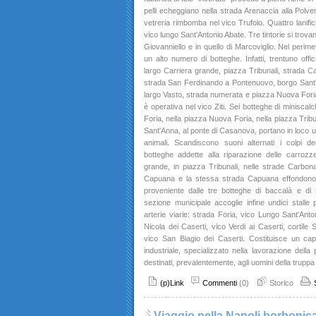
pelli echeggiano nella strada Arenaccia alla Polve
vetreria rimbomba nel vico Trufolo. Quattro lanific
vico lungo Sant'Antonio Abate. Tre tintorie si trovan
Giovanniello e in quello di Marcoviglio. Nel perim
un alto numero di botteghe. Infatti, trentuno offic
largo Carriera grande, piazza Tribunali, strada C
strada San Ferdinando a Pontenuovo, borgo Sant'A
largo Vasto, strada numerata e piazza Nuova Foria
è operativa nel vico Ziti. Sei botteghe di miniscalc
Foria, nella piazza Nuova Foria, nella piazza Tribun
Sant'Anna, al ponte di Casanova, portano in loco un
animali. Scandiscono suoni alternati i colpi de
botteghe addette alla riparazione delle carrozze
grande, in piazza Tribunali, nelle strade Carbon
Capuana e la stessa strada Capuana effondono 
proveniente dalle tre botteghe di baccalà e di
sezione municipale accoglie infine undici stalle p
arterie viarie: strada Foria, vico Lungo Sant'Anto
Nicola dei Caserti, vico Verdi ai Caserti, cortile 
vico San Biagio dei Caserti. Costituisce un capi
industriale, specializzato nella lavorazione della p
destinati, prevalentemente, agli uomini della truppa
(p)Link
Commenti
(0)
Storico
Viaggio nella Napoli borbonic