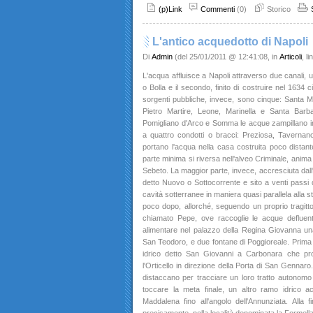
(p)Link
Commenti
(0)
Storico
L'antico acquedotto di Napoli
Di
Admin
(del 25/01/2011 @ 12:41:08, in
Articoli
, l
L'acqua affluisce a Napoli attraverso due canali, u
o Bolla e il secondo, finito di costruire nel 1634
sorgenti pubbliche, invece, sono cinque: Santa M
Pietro Martire, Leone, Marinella e Santa Barb
Pomigliano d'Arco e Somma le acque zampillano in
a quattro condotti o bracci: Preziosa, Taverna
portano l'acqua nella casa costruita poco distan
parte minima si riversa nell'alveo Criminale, anima v
Sebeto. La maggior parte, invece, accresciuta dall'
detto Nuovo o Sottocorrente e sito a venti passi 
cavità sotterranee in maniera quasi parallela alla st
poco dopo, allorché, seguendo un proprio tragitto
chiamato Pepe, ove raccoglie le acque defluent
alimentare nel palazzo della Regina Giovanna una f
San Teodoro, e due fontane di Poggioreale. Prim
idrico detto San Giovanni a Carbonara che pr
l'Orticello in direzione della Porta di San Gennaro.
distaccano per tracciare un loro tratto autonomo 
toccare la meta finale, un altro ramo idrico a
Maddalena fino all'angolo dell'Annunziata. Alla fi