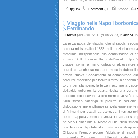
precisamente, nella località denominata la Formella
(p)Link
Commenti
(0)
Storico
Viaggio nella Napoli borbonica
Ferdinando
Di
Admin
(del 23/01/2011 @ 08:24:33, in
articoli
, l
La terza tappa del viaggio, che si snoda, second
autorità ministeriali del 1858, nelle sezioni comunal
materiale indispensabile alla commissione di sta
sezione Stella. Essa risulta, fin dall'iniziale colpo d
visitate, come la meno dotata di attrezzature im
quantitato, anche se nessuno mette in dubbio il lor
strada Nuova Capodimonte si concentrano quat
produrre macchine per tornire il ferro; la seconda 
torchi per stamperie; la terza macchine a vapore
dell'acido solforico; la quarta risulta una vera e 
suddetti opifici devono la loro normale attività al ca
Sulla stessa falsariga si proietta la sezio
dislocazione imprenditoriale si rivela leggermente p
di finimenti per cavalli da carrozza, internata n
dentro cappella vecchia a Chiaia. Un'altra di sta
nel vico Colascione al Monte di Dio. Nella strad
una fabbrica deputata alla costruzione di appare
Chiudono l'elenco alcune fabbriche di mobili 
stamperie. Tutti questi stabilimenti, a detta d