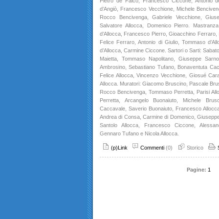
Pietro de Falco, Francesco Ciccone, Antonio de
d’Angiò, Francesco Vecchione, Michele Benciven
Rocco Bencivenga, Gabriele Vecchione, Giusep
Salvatore Allocca, Domenico Pierro. Mastranza 
d’Allocca, Francesco Pierro, Gioacchino Ferraro, M
Felice Ferraro, Antonio di Giulio, Tommaso d’A
d’Allocca, Carmine Ciccone. Sartori o Sarti: Sabato
Maietta, Tommaso Napolitano, Giuseppe Sarno
Ambrosino, Sebastiano Tufano, Bonaventuta Cacc
Felice Allocca, Vincenzo Vecchione, Giosué Car
Allocca. Muratori: Giacomo Bruscino, Pascale Brus
Rocco Bencivenga, Tommaso Perretta, Parisi All
Perretta, Arcangelo Buonaiuto, Michele Brusc
Caccavale, Saverio Buonaiuto, Francesco Allocc
Andrea di Consa, Carmine di Domenico, Giuseppe 
Santolo Allocca, Francesco Ciccone, Alessan
Gennaro Tufano e Nicola Allocca.
(p)Link
Commenti
(0)
Storico
Pagine:
1