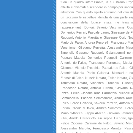
fuori un quadro interessante, in cui sfilano i "gal
attività e chiamati a scendere in campo per imprim
istituzioni. Con questo spirito entriamo nel vivo 
un taccuino le rispettive identità di una parte r
conclusione della fugace visita, ne trascri
rappresentanti. Dottori: Saverio Vecchione, Co
Domenico Ferrari, Pascale Lauro, Giuseppe de Fa
Ruoppoli, Antonio Marotta e Giuseppe Corj. Not
Mario de Falco, Andrea Pecorelli, Francesco Maro
Vecchione, Girolamo Perretta, Alessandro Masci
Simonelli, Gaetano Ruoppoli. Galantuomini non 
Pascale Mascia, Domenico Ruoppoli, Carmine 
Antonio de Falco, Francesco Fortunato, Nicola 
Ciccone, Michele Trocchia, Pascale de Falco, G
Antonio Mascia, Paolo Calabria. Massari e neg
Eufesio di Falco, Nunzio Notare, Felice Notare, Gi
Tommaso Notare, Vincenzo Trocchia, Giusep
Francesco Notare, Antonio Tufano, Giovanni No
Pizza, Felice Ciccone alias Palluottolo, Michele 
Semmoniello, Pascale Semmoniello, Andrea Allocc
Falco, Felice Calabria, Saverio Perretta, Antonio 
Forino, Nicola di falco, Andrea Sommese, Feli
Mario d’Allocca, Filippo Allocca, Giovanni Panarell
Iuliis, Aniello Caracciolo, Giuseppe Ciccone, Ig
Felice Ciccone, Carmine de Falco, Saverio Marott
Alessandro Marotta, Francesco Marotta, Pasca