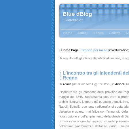
Blue dBlog
"Sottotitolo"
Home
Articoli
Forum
Galleria
Al
\\
Home Page
: Storico per mese
(
inverti l'ordine
Di seguito tutti gli interventi pubblicati sul sito, in 
L'incontro tra gli Intendenti de
Regno
Di
Admin
(del 30/01/2011 @ 19:58:26, in
Articoli
, l
L'incontro tra gli Intendenti delle province del re
maggio del 1846, rappresenta una vera e propri
ambito rientrano le opere già eseguite e quelle in can
Napoli, Spinelli, con una radiografia circostanziat
dialogico è quanto mai felice con l'annuncio della 
ricostruzione e dell'ampliamento della strada di Sa
di risorse economiche rispetto a quelle preventi
nell'attuale piacevolezza dell'asse viario. Trov