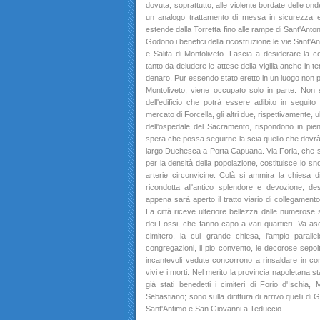
dovuta, soprattutto, alle violente bordate delle on
un analogo trattamento di messa in sicurezza e d
estende dalla Torretta fino alle rampe di Sant'Antoni
Godono i benefici della ricostruzione le vie Sant'A
e Salita di Montoliveto. Lascia a desiderare la c
tanto da deludere le attese della vigilia anche in t
denaro. Pur essendo stato eretto in un luogo non p
Montoliveto, viene occupato solo in parte. Non si 
dell'edificio che potrà essere adibito in seguito 
mercato di Forcella, gli altri due, rispettivamente, ub
dell'ospedale del Sacramento, rispondono in pieno 
spera che possa seguirne la scia quello che dovrà 
largo Duchesca a Porta Capuana. Via Foria, che s
per la densità della popolazione, costituisce lo sn
arterie circonvicine. Colà si ammira la chiesa d
ricondotta all'antico splendore e devozione, de
appena sarà aperto il tratto viario di collegame
La città riceve ulteriore bellezza dalle numerose 
dei Fossi, che fanno capo a vari quartieri. Va asc
cimitero, la cui grande chiesa, l'ampio paral
congregazioni, il pio convento, le decorose sepolt
incantevoli vedute concorrono a rinsaldare in concr
vivi e i morti. Nel merito la provincia napoletana 
già stati benedetti i cimiteri di Forio d'Ischia
Sebastiano; sono sulla dirittura di arrivo quelli d
Sant'Antimo e San Giovanni a Teduccio.