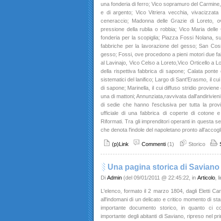
una fonderia di ferro; Vico sopramuro del Carmine, i
e di argento; Vico Vitriera vecchia, vivacizzata 
ceneraccio; Madonna delle Grazie di Loreto, ov
pressione della rublia o robbia; Vico Maria delle 
fonderia per la scopiglia; Piazza Fossi Nolana, su
fabbriche per la lavorazione del gesso; San Cos
gesso; Fossi, ove procedono a pieni motori due f
al Lavinajo, Vico Celso a Loreto,Vico Orticello a 
della rispettiva fabbrica di sapone; Calata ponte 
sistematici del lanifico; Largo di Sant'Erasmo, il c
di sapone; Marinella, il cui diffuso stridio proviene
una di mattoni; Annunziata,ravvivata dall'andirivien
di sedie che hanno l'esclusiva per tutta la pro
ufficiale di una fabbrica di coperte di cotone e 
Riformati. Tra gli imprenditori operanti in questa sez
che denota l'indole del napoletano pronto all'accogl
(p)Link
Commenti
(1)
Storico
Una pagina storica di Saviano
Di
Admin
(del 09/01/2011 @ 22:45:22, in
Articolo
, 
L'elenco, formato il 2 marzo 1804, dagli Eletti C
all'indomani di un delicato e critico momento di st
importante documento storico, in quanto ci 
importante degli abitanti di Saviano, ripreso nel 