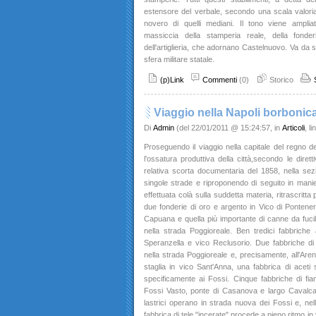
estensore del verbale, secondo una scala valoriale
novero di quelli mediani. Il tono viene ampli
massiccia della stamperia reale, della fonder
dell'artiglieria, che adornano Castelnuovo. Va da s
sfera militare statale.
(p)Link
Commenti
(0)
Storico
Viaggio nella Napoli borbonica
Di
Admin
(del 22/01/2011 @ 15:24:57, in
Articoli
, l
Proseguendo il viaggio nella capitale del regno dell
l'ossatura produttiva della città,secondo le diretti
relativa scorta documentaria del 1858, nella sez
singole strade e riproponendo di seguito in maniera
effettuata colà sulla suddetta materia, ritrascritta
due fonderie di oro e argento in Vico di Pontenero
Capuana e quella più importante di canne da fucile
nella strada Poggioreale. Ben tredici fabbriche 
Speranzella e vico Reclusorio. Due fabbriche d
nella strada Poggioreale e, precisamente, all'Are
staglia in vico Sant'Anna, una fabbrica di aceti 
specificamente ai Fossi. Cinque fabbriche di fia
Fossi Vasto, ponte di Casanova e largo Cavalcat
lastrici operano in strada nuova dei Fossi e, nell
fabbrica di tele "incerate" procede a pieno ritmo in v