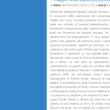
Di
Admin
(del 21/01/2011 @ 12:17:43, in
articoli
, l
Nell'ambito dell'attuale dibattito culturale, divenu
in occasione delle celebrazioni del centocinqu
d'Italia, non è fuor di luogo auspicare l'avvento 
onde non rischiare di perdere definitivamente l
fortemente compromessa dalle frequenti manifestaz
livelli con l'inchiostro del degrado assoluto. Se
perderemmo tutti indistintamente. E' l'ora, quindi
spettro che, gettando alle ortiche le vuote e ster
posizioni precostituite, agevoli un confronto su 
esperienza dei nostri padri. All'uopo può segnare u
recuperare e riproporre la vera identità della n
provinciale, sulla scorta di diverse testimonianze s
ha il merito, se non altro, di riappropriarci
toponomastico ed umano, colto nel suo fluire. Anim
varie attività produttive lì allocate, ci addentriam
nell'anno 1858. Ne percorriamo l'intero perim
annotandone le diverse strade, elencate di seg
lanificio e una fabbrica di corde armoniche; Tavern
una fabbrica di puntine di Parigi o piccoli chiavist
contrassegnato dalla presenza di una fabbrica di p
cui percorso si stendono una fabbrica di cuoio e
Largo Granile, donde si effonde per l'aria l'eco 
seteria, di una fonderia di ferro, di un'altra di 
Discesa del ponte, ove si segnala una congeria di p