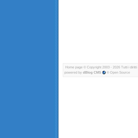
Home page
© Copyright 2003 - 2026 Tutti i diritti 
powered by
dBlog CMS
® Open Source