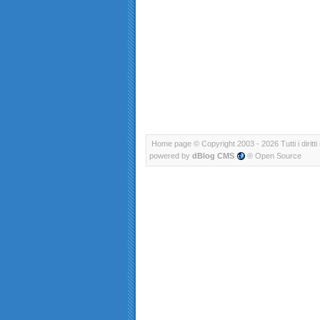
Home page
© Copyright 2003 - 2026 Tutti i diritti 
powered by
dBlog CMS
® Open Source