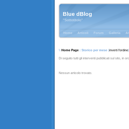
Blue dBlog
"Sottotitolo"
Home
Articoli
Forum
Galleria
Al
\\
Home Page
: Storico per mese
(
inverti l'ordine
Di seguito tutti gli interventi pubblicati sul sito, in 
Nessun articolo trovato.