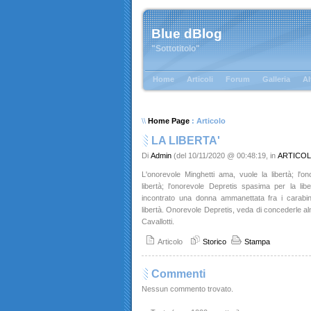
Blue dBlog
"Sottotitolo"
Home
Articoli
Forum
Galleria
Al
\\
Home Page
: Articolo
LA LIBERTA'
Di
Admin
(del 10/11/2020 @ 00:48:19, in
ARTICOL
L'onorevole Minghetti ama, vuole la libertà; l'o
libertà; l'onorevole Depretis spasima per la lib
incontrato una donna ammanettata fra i carabin
libertà. Onorevole Depretis, veda di concederle alm
Cavallotti.
Articolo
Storico
Stampa
Commenti
Nessun commento trovato.