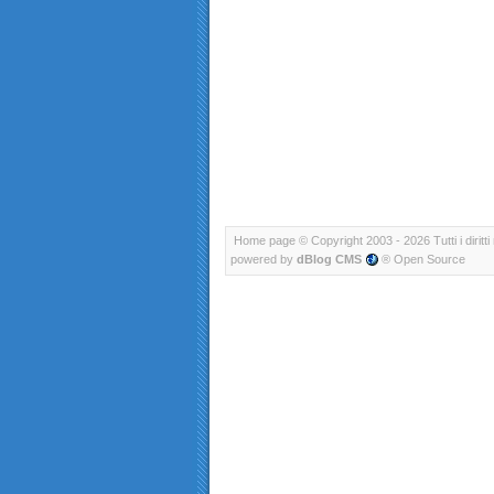
Home page
© Copyright 2003 - 2026 Tutti i diritti 
powered by
dBlog CMS
® Open Source