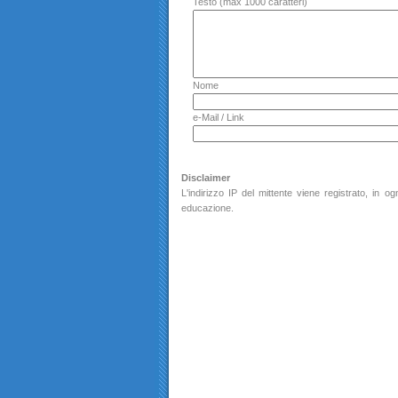
Testo (max 1000 caratteri)
Nome
e-Mail / Link
Disclaimer
L'indirizzo IP del mittente viene registrato, in
educazione.