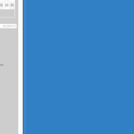
28
29
30
se: