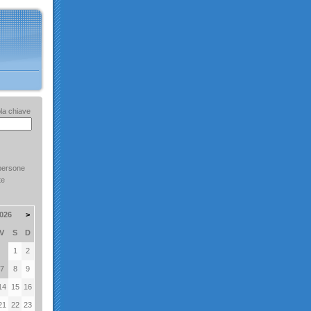
la chiave
persone
te
026
>
V
S
D
1
2
7
8
9
14
15
16
21
22
23