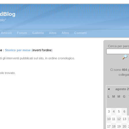
 dBlog
tolo"
Articoli
Forum
Galleria
Altro
Altro
Contatti
Cerca per paro
ge
: Storico per mese
(
inverti l'ordine
)
ti gli interventi pubblicati sul sito, in ordine cronologico.
Ci sono
464
olo trovato.
collega
<
agosto 2
L
M
M
G
3
4
5
6
10
11
12
13
17
18
19
20