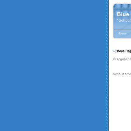
Blue
"Sottoti
Home
\\
Home Pa
Di seguito tut
Nessun artic