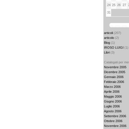
24
25
26
27
31
articoli
(207)
articolo
(2)
Blog
(1)
IROSO LUIGI
(1)
Libri
(3)
Catalogati per me
Novembre 2005
Dicembre 2005
Gennaio 2006
Febbraio 2006
Marzo 2006
Aprile 2006
Maggio 2006
Giugno 2006
Luglio 2006
Agosto 2006
Settembre 2006
Ottobre 2006
Novembre 2006