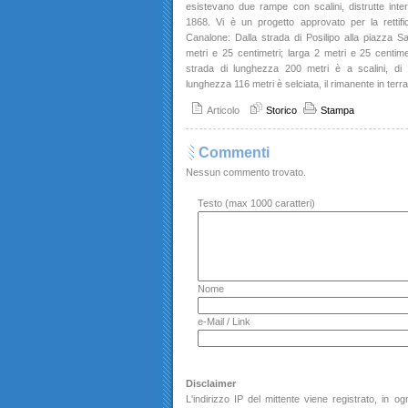
esistevano due rampe con scalini, distrutte intera
1868. Vi è un progetto approvato per la rettif
Canalone: Dalla strada di Posilipo alla piazza S
metri e 25 centimetri; larga 2 metri e 25 centim
strada di lunghezza 200 metri è a scalini, di 
lunghezza 116 metri è selciata, il rimanente in terra
Articolo
Storico
Stampa
Commenti
Nessun commento trovato.
Testo (max 1000 caratteri)
Nome
e-Mail / Link
Disclaimer
L'indirizzo IP del mittente viene registrato, in