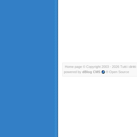
Home page
© Copyright 2003 - 2026 Tutti i diritti 
powered by
dBlog CMS
® Open Source