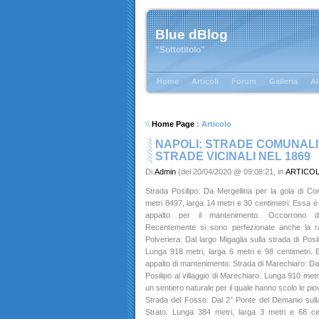
Blue dBlog
"Sottotitolo"
Home
Articoli
Forum
Galleria
Al
\\
Home Page
: Articolo
NAPOLI: STRADE COMUNALI 
STRADE VICINALI NEL 1869
Di
Admin
(del 20/04/2020 @ 09:08:21, in
ARTICO
Strada Posilipo: Da Mergellina per la gola di Coro
metri 8497, larga 14 metri e 30 centimetri. Essa è 
appalto per il mantenimento. Occorrono de
Recentemente si sono perfezionate anche la ra
Polveriera: Dal largo Migaglia sulla strada di Posi
Lunga 918 metri, larga 6 metri e 98 centimetri. E’
appalto di mantenimento. Strada di Marechiaro: Dal
Posilipo al villaggio di Marechiaro. Lunga 910 metri
un sentiero naturale per il quale hanno scolo le piov
Strada del Fosso: Dal 2° Ponte del Demanio sulla s
Strato. Lunga 384 metri, larga 3 metri e 68 cent