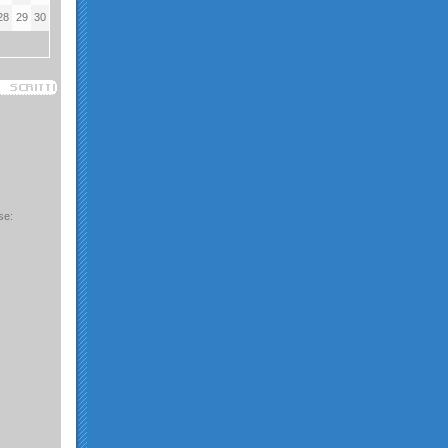
28
29
30
se: