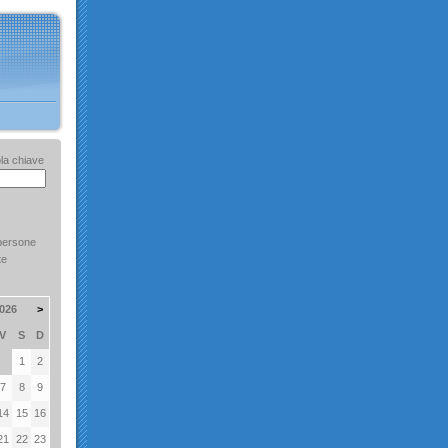
la chiave
persone
te
026
>
V
S
D
1
2
7
8
9
14
15
16
21
22
23