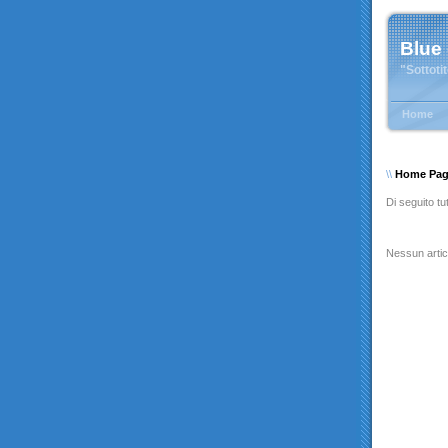
Blue
"Sottoti
Home
\\
Home Pa
Di seguito tut
Nessun artic