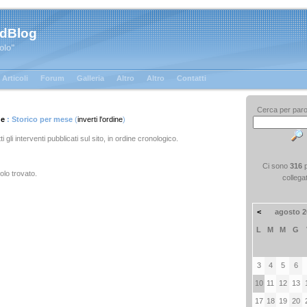
 dBlog
tolo"
Articoli
Forum
Galleria
Altro
Altro
Contatti
Cerca per paro
ge
: Storico per mese
(
inverti l'ordine
)
ti gli interventi pubblicati sul sito, in ordine cronologico.
Ci sono
316
olo trovato.
collega
<
agosto 2
L
M
M
G
3
4
5
6
10
11
12
13
17
18
19
20