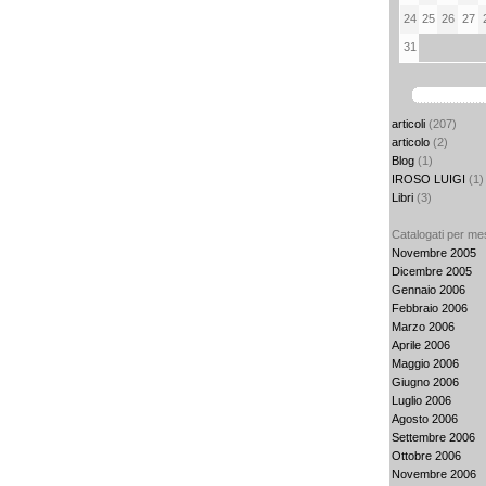
24
25
26
27
31
articoli
(207)
articolo
(2)
Blog
(1)
IROSO LUIGI
(1)
Libri
(3)
Catalogati per me
Novembre 2005
Dicembre 2005
Gennaio 2006
Febbraio 2006
Marzo 2006
Aprile 2006
Maggio 2006
Giugno 2006
Luglio 2006
Agosto 2006
Settembre 2006
Ottobre 2006
Novembre 2006