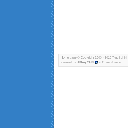
Home page
© Copyright 2003 - 2026 Tutti i diritti 
powered by
dBlog CMS
® Open Source