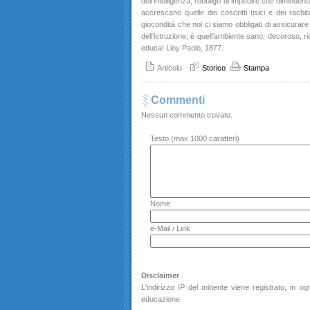
dell’intelligenza, l’obbligo di impedire che diminuendos
accrescano quelle dei coscritti tisici e dei rachitic
giocondità che noi ci siamo obbligati di assicurare
dell’istruzione; è quell’ambiente sano, decoroso, rid
educa! Lioy Paolo, 1877.
Articolo
Storico
Stampa
Commenti
Nessun commento trovato.
Testo (max 1000 caratteri)
Nome
e-Mail / Link
Disclaimer
L'indirizzo IP del mittente viene registrato, in
educazione.