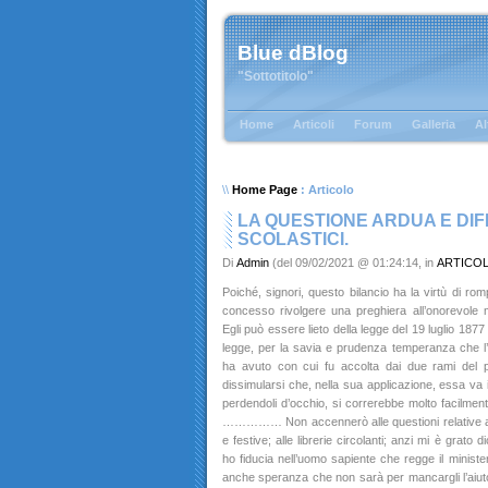
Blue dBlog
"Sottotitolo"
Home
Articoli
Forum
Galleria
Al
\\
Home Page
: Articolo
LA QUESTIONE ARDUA E DIFF
SCOLASTICI.
Di
Admin
(del 09/02/2021 @ 01:24:14, in
ARTICO
Poiché, signori, questo bilancio ha la virtù di rom
concesso rivolgere una preghiera all’onorevole mi
Egli può essere lieto della legge del 19 luglio 1877 
legge, per la savia e prudenza temperanza che l’i
ha avuto con cui fu accolta dai due rami del 
dissimularsi che, nella sua applicazione, essa va i
perdendoli d’occhio, si correrebbe molto facilment
…………… Non accennerò alle questioni relative ai n
e festive; alle librerie circolanti; anzi mi è grato
ho fiducia nell’uomo sapiente che regge il ministe
anche speranza che non sarà per mancargli l’aiuto g