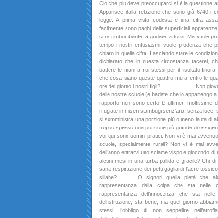
Ciò che più deve preoccuparci si è la questione ardua
Apparisce dalla relazione che sono già 6740 i c
legge. A prima vista codesta è una cifra assai
facilmente sono paghi delle superficiali apparenz
cifra rimbombante, a gridare vittoria. Ma vuole pr
tempo i nostri entusiasmi; vuole prudenza che pr
chiaro in quella cifra. Lasciando stare le condizioni
dichiarato che in questa circostanza tacerei, c
battere le mani a noi stessi per il risultato fino
che cosa siano queste quattro mura entro le qual
ore del giorno i nostri figli? ……………… Non giova 
delle nostre scuole (e badate che io appartengo 
rapporto non sono certo le ultime), moltissime d
rifugiate in miseri stambugi senz’aria, senza luce, 
si somministra una porzione più o meno lauta di ab
troppo spesso una porzione più grande di ossigeno.
voi qui sono uomini pratici. Non vi è mai avvenuto 
scuole, specialmente rurali? Non vi è mai avve
dell’anno entrarvi uno sciame vispo e giocondo di ro
alcuni mesi in una turba pallida e gracile? Chi di 
sana respirazione dei petti gagliardi l’acre tossic
sillabe? ……. O signori quella pietà che al
rappresentanza della colpa che sta nelle ca
rappresentanza dell’innocenza che sta nelle
dell’istruzione, sta bene; ma quel giorno abbiam
stessi, l’obbligo di non seppellire nell’atrof