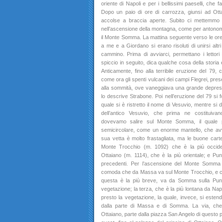
oriente di Napoli e per i bellissimi paeselli, che
Dopo un paio di ore di carrozza, giunsi ad Ott
accolse a braccia aperte. Subito ci mettemmo i
nell’ascensione della montagna, come per antonom
il Monte Somma. La mattina seguente verso le ore 6
a me e a Giordano si erano risoluti di unirsi altr
cammino. Prima di avviarci, permettano i lettori
spiccio in seguito, dica qualche cosa della storia e
Anticamente, fino alla terribile eruzione del 79, 
come ora gli spenti vulcani dei campi Flegrei, pre
alla sommità, ove vaneggiava una grande depressi
lo descrive Strabone. Poi nell’eruzione del 79 si 
quale si è ristretto il nome di Vesuvio, mentre si
dell’antico Vesuvio, che prima ne costituivan
dovevamo salire sul Monte Somma, il quale p
semicircolare, come un enorme mantello, che avvo
sua vetta è molto frastagliata, ma le buone carte
Monte Trocchio (m. 1092) che è la più occiden
Ottaiano (m. 1114), che è la più orientale; e Pu
precedenti. Per l’ascensione del Monte Somma 
comoda che da Massa va sul Monte Trocchio, e che
questa è la più breve, va da Somma sulla Pun
vegetazione; la terza, che è la più lontana da Napo
presto la vegetazione, la quale, invece, si estend
dalla parte di Massa e di Somma. La via, che 
Ottaiano, parte dalla piazza San Angelo di questo