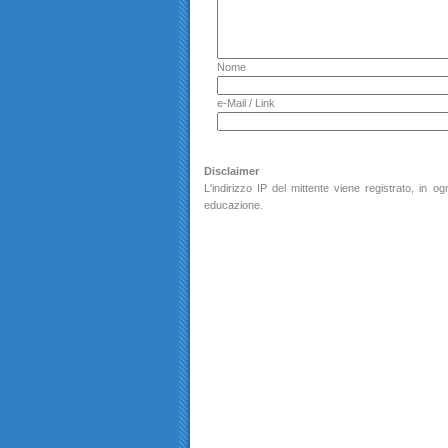
Nome
e-Mail / Link
Disclaimer
L'indirizzo IP del mittente viene registrato, in
educazione.