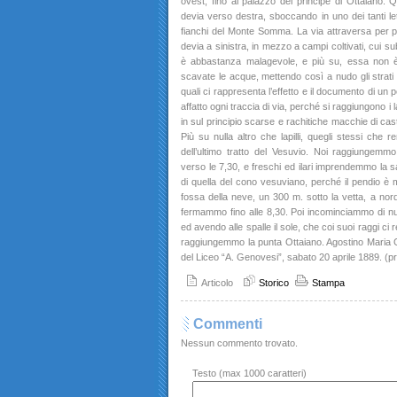
ovest, fino al palazzo del principe di Ottaiano. Q
devia verso destra, sboccando in uno dei tanti let
fianchi del Monte Somma. La via attraversa per po
devia a sinistra, in mezzo a campi coltivati, cui su
è abbastanza malagevole, e più su, essa non è 
scavate le acque, mettendo così a nudo gli strati 
quali ci rappresenta l’effetto e il documento di un
affatto ogni traccia di via, perché si raggiungono i lap
in sul principio scarse e rachitiche macchie di cas
Più su nulla altro che lapilli, quegli stessi che
dell’ultimo tratto del Vesuvio. Noi raggiungemmo
verso le 7,30, e freschi ed ilari imprendemmo la sali
di quella del cono vesuviano, perché il pendio è m
fossa della neve, un 300 m. sotto la vetta, a nord
fermammo fino alle 8,30. Poi incominciammo di nu
ed avendo alle spalle il sole, che coi suoi raggi ci 
raggiungemmo la punta Ottaiano. Agostino Maria Ga
del Liceo “A. Genovesi”, sabato 20 aprile 1889. (pr
Articolo
Storico
Stampa
Commenti
Nessun commento trovato.
Testo (max 1000 caratteri)