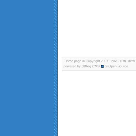
Home page
© Copyright 2003 - 2026 Tutti i diritti 
powered by
dBlog CMS
® Open Source