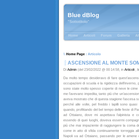
Blue dBlog
"Sottotitolo"
Home
Articoli
Forum
Galleria
Al
\\
Home Page
: Articolo
ASCENSIONE AL MONTE SO
Di
Admin
(del 23/02/2022 @ 00:14:58, in
Articoli
, 
Da molto tempo desideravo di fare quest’ascens
occupazioni di scuola e la rigidezza dell’inverno, pe
sono state molto spesso coperte di neve le cim
me l’avevano impedita, tanto più che un’ascensione
aveva mostrato che di questa stagione l’ascesa sui la
perché alle volte, pel freddo i lapilli sono quasi 
quando, profittando del bel tempo delle feste di Pa
ad Ottaiano, dove mi aspettava l’alpinista e 
essendo di quei luoghi, doveva essermi compagno 
più che mai impaziente di raggiungere la coma
come in atto di sfida continuamente torreggia al
Napoli va ad Ottaiano, passando per le amene