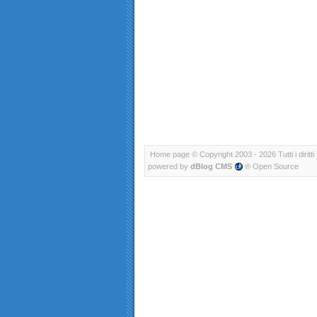
Home page
© Copyright 2003 - 2026 Tutti i diritti 
powered by
dBlog CMS
® Open Source