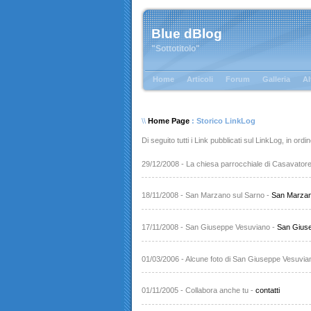
Blue dBlog
"Sottotitolo"
Home
Articoli
Forum
Galleria
Al
\\
Home Page
: Storico LinkLog
Di seguito tutti i Link pubblicati sul LinkLog, in ord
29/12/2008 - La chiesa parrocchiale di Casavator
18/11/2008 - San Marzano sul Sarno -
San Marzan
17/11/2008 - San Giuseppe Vesuviano -
San Gius
01/03/2006 - Alcune foto di San Giuseppe Vesuvia
01/11/2005 - Collabora anche tu -
contatti