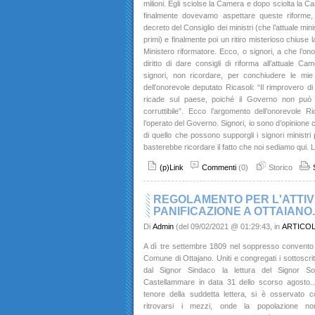
milioni. Egli sciolse la Camera e dopo sciolta la C
finalmente dovevamo aspettare queste riforme
decreto del Consiglio dei ministri (che l’attuale mi
primi) e finalmente poi un ritiro misterioso chiuse 
Ministero riformatore. Ecco, o signori, a che l’on
diritto di dare consigli di riforma all’attuale Ca
signori, non ricordare, per conchiudere le mi
dell’onorevole deputato Ricasoli: “Il rimprovero d
ricade sul paese, poiché il Governo non pu
corruttibile”. Ecco l’argomento dell’onorevole R
l’operato del Governo. Signori, io sono d’opinione 
di quello che possono supporgli i signori ministri
basterebbe ricordare il fatto che noi sediamo qui. 
(p)Link
Commenti
(0)
Storico
REGOLAMENTO PER L'ATTIVI
PANIFICAZIONE A OTTAIANO.
Di
Admin
(del 09/02/2021 @ 01:29:43, in
ARTICO
A dì tre settembre 1809 nel soppresso convento
Comune di Ottajano. Uniti e congregati i sottoscritt
dal Signor Sindaco la lettura del Signor Sot
Castellammare in data 31 dello scorso agost
tenore della suddetta lettera, si è osservato 
ritrovarsi i mezzi, onde la popolazione n