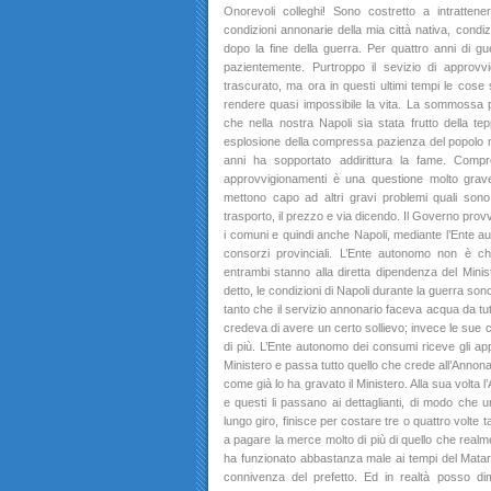
Onorevoli colleghi! Sono costretto a intratte
condizioni annonarie della mia città nativa, condi
dopo la fine della guerra. Per quattro anni di gu
pazientemente. Purtroppo il sevizio di approv
trascurato, ma ora in questi ultimi tempi le cose
rendere quasi impossibile la vita. La sommossa 
che nella nostra Napoli sia stata frutto della tep
esplosione della compressa pazienza del popolo n
anni ha sopportato addirittura la fame. Comp
approvvigionamenti è una questione molto grave
mettono capo ad altri gravi problemi quali sono 
trasporto, il prezzo e via dicendo. Il Governo provve
i comuni e quindi anche Napoli, mediante l’Ente 
consorzi provinciali. L’Ente autonomo non è ch
entrambi stanno alla diretta dipendenza del Minis
detto, le condizioni di Napoli durante la guerra s
tanto che il servizio annonario faceva acqua da tutte
credeva di avere un certo sollievo; invece le sue 
di più. L’Ente autonomo dei consumi riceve gli ap
Ministero e passa tutto quello che crede all’Annon
come già lo ha gravato il Ministero. Alla sua volta l
e questi li passano ai dettaglianti, di modo che
lungo giro, finisce per costare tre o quattro volte 
a pagare la merce molto di più di quello che real
ha funzionato abbastanza male ai tempi del Matar
connivenza del prefetto. Ed in realtà posso d