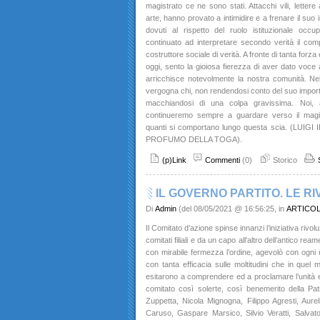
magistrato ce ne sono stati. Attacchi vili, letter
arte, hanno provato a intimidire e a frenare il suo 
dovuti al rispetto del ruolo istituzionale occ
continuato ad interpretare secondo verità il compi
costruttore sociale di verità. A fronte di tanta forza 
oggi, sento la gioiosa fierezza di aver dato voce
arricchisce notevolmente la nostra comunità. N
vergogna chi, non rendendosi conto del suo importa
macchiandosi di una colpa gravissima. Noi, at
continueremo sempre a guardare verso il magis
quanti si comportano lungo questa scia. (LUI
PROFUMO DELLA TOGA).
(p)Link
Commenti
(0)
Storico
IL GOVERNO PARTITO. LE RI
Di
Admin
(del 08/05/2021 @ 16:56:25, in
ARTICO
Il Comitato d’azione spinse innanzi l’iniziativa rivolu
comitati filiali e da un capo all’altro dell’antico r
con mirabile fermezza l’ordine, agevolò con ogni 
con tanta efficacia sulle moltitudini che in que
esitarono a comprendere ed a proclamare l’unità e 
comitato così solerte, così benemerito della Patri
Zuppetta, Nicola Mignogna, Filippo Agresti, Aureli
Caruso, Gaspare Marsico, Silvio Veratti, Salvato