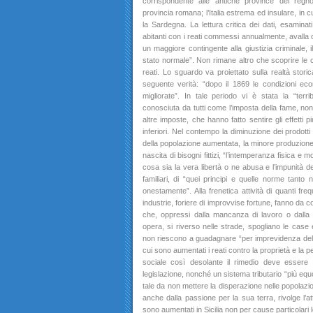
corrispondente alle antiche province del regno
provincia romana; l’Italia estrema ed insulare, in cui
la Sardegna. La lettura critica dei dati, esaminati
abitanti con i reati commessi annualmente, avalla c
un maggiore contingente alla giustizia criminale, i
stato normale”. Non rimane altro che scoprire le
reati. Lo sguardo va proiettato sulla realtà stor
seguente verità: “dopo il 1869 le condizioni e
migliorate”. In tale periodo vi è stata la “terr
conosciuta da tutti come l’imposta della fame, non
altre imposte, che hanno fatto sentire gli effetti pi
inferiori. Nel contempo la diminuzione dei prodotti
della popolazione aumentata, la minore produzione ind
nascita di bisogni fittizi, “l’intemperanza fisica e 
cosa sia la vera libertà o ne abusa e l’impunità dei 
familiari, di “quei principi e quelle norme tanto
onestamente”. Alla frenetica attività di quanti fr
industrie, foriere di improvvise fortune, fanno da c
che, oppressi dalla mancanza di lavoro o dalla 
opera, si riverso nelle strade, spogliano le case 
non riescono a guadagnare “per imprevidenza del 
cui sono aumentati i reati contro la proprietà e la
sociale così desolante il rimedio deve essere
legislazione, nonché un sistema tributario “più eq
tale da non mettere la disperazione nelle popolazio
anche dalla passione per la sua terra, rivolge l’a
sono aumentati in Sicilia non per cause particolari leg