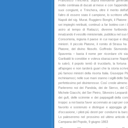
Francesco Trinchera. Sopra intendente generale d
molte centinaia di ducati al mese e con l’appendice
suoi congiunti, e Trinchera, oltre il merito dell’a
l’altro di essere stato il campione, lo scrittore uff
Napoli del sig. Murat. Ruggiero Bonghi, il Platone i
sei impieghi retribuiti, continuò a far bottino con i 
astro al tempo di Rattazzi, divenne furibond
innalzando il vessillo ministeriale, pubblica nel suo 
Consorteria, ingiuria il paese in cui nacque e dis
ministri. Il piccolo Platone, il romito di Strasa 
Platone, del divino filosofo. Goffredo Sismond
Spaventa – basta il nome per ricordare chi si
Garibaldi lo conobbe e voleva sbarazzarne Napoli:
lo salvò; il popolo tentò di trucidarlo, la fortun
all’apogeo e non tarderà guari che la storia scrive
più famosi ministri della risorta Italia. Giuseppe Pisan
inchiniamoci; nelle sue mani stanno i sigilli dello St
perfettissimo pel disinteresse. Così crede almeno l
Parleremo noi dei Pandola, dei de Siervo, del Cic
Michele Giacchi, del Ser Pietro, Silvestro Leopardi e 
dei gufi, delle scimmie e dei pappagalli della c
troppo: a noi basta l’aver accennato ai capi per co
favorito e sostenuto e distingue e appoggia gli u
d’occasione, i piloti più destri per condurre la ba
Lo paleseremo nel prossimo ed ultimo articolo de
Campana del Popolo, 9 giugno 1863