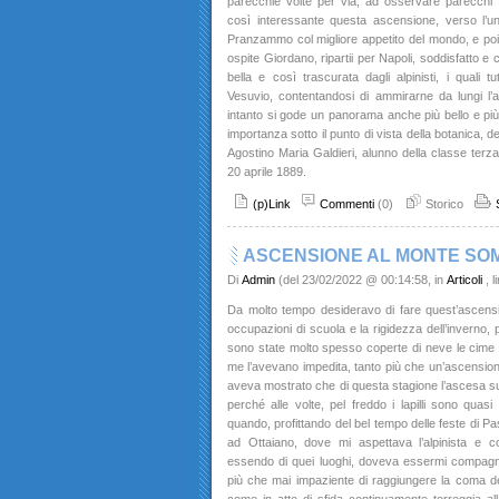
parecchie volte per via, ad osservare parecchi
così interessante questa ascensione, verso l’u
Pranzammo col migliore appetito del mondo, e poi, 
ospite Giordano, ripartii per Napoli, soddisfatto e
bella e così trascurata dagli alpinisti, i quali t
Vesuvio, contentandosi di ammirarne da lungi l’a
intanto si gode un panorama anche più bello e pi
importanza sotto il punto di vista della botanica, d
Agostino Maria Galdieri, alunno della classe terz
20 aprile 1889.
(p)Link
Commenti
(0)
Storico
ASCENSIONE AL MONTE SO
Di
Admin
(del 23/02/2022 @ 00:14:58, in
Articoli
, 
Da molto tempo desideravo di fare quest’ascens
occupazioni di scuola e la rigidezza dell’inverno, pe
sono state molto spesso coperte di neve le cim
me l’avevano impedita, tanto più che un’ascensione
aveva mostrato che di questa stagione l’ascesa sui la
perché alle volte, pel freddo i lapilli sono quasi 
quando, profittando del bel tempo delle feste di Pa
ad Ottaiano, dove mi aspettava l’alpinista e 
essendo di quei luoghi, doveva essermi compagno 
più che mai impaziente di raggiungere la coma