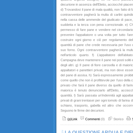
decurione in assenza dell’Eletto, acciocché piacen
d) Trovandosi il pane di mala qualità, non fatto di f
contravventore pagherà la multa di carlini quindi
nella cassa delle ammende del giudicato di pace,
suddetta e la terza con pena correzionale. e) Che
permesso di fare pane e vendere nel circondari
prevenire l’appaltatore o una volta per tutto l’an
costruire ogni giorno e ciò per regolamento dell
quantità di pane che crede necessaria per l’uso de
suo forno. Ogni contravventore pagherà la mult
nell’articolo quarto. f) L’appaltatore dell’abi
Campagna deve mantenere il pane nei posti soliti e 
degli altri. g) Il pane di fiore carosella e di maio
appaltatori e panettieri privati, ma non deve ess
del pane di assisa. h) Sarà espressamente proibito 
come quello che non è profittevole per l’uso della c
privato che farà il pane diverso da quello di farin
maiorica è tenuto denunciarlo all’Eletto, acci
quantità. l) Sarà passata un’indennità agli appalta
privati di grani trentasei per ogni tomolo di farina d
schiano, trasporto, gabella ed altro che occor
Seguono le firme dei decurioni.
(p)Link
Commenti
(0)
Storico
LA QUESTIONE ARDUA E DIFF