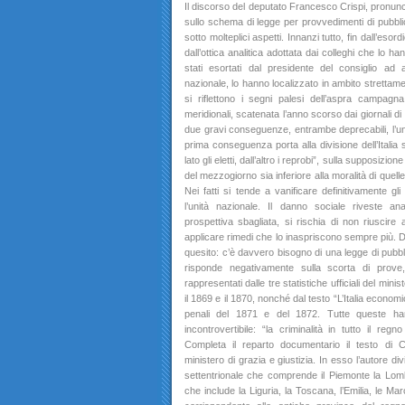
Il discorso del deputato Francesco Crispi, pronunci
sullo schema di legge per provvedimenti di pubblic
sotto molteplici aspetti. Innanzi tutto, fin dall’eso
dall’ottica analitica adottata dai colleghi che lo 
stati esortati dal presidente del consiglio ad 
nazionale, lo hanno localizzato in ambito strettament
si riflettono i segni palesi dell’aspra campagna
meridionali, scatenata l’anno scorso dai giornali d
due gravi conseguenze, entrambe deprecabili, l’u
prima conseguenza porta alla divisione dell’Italia 
lato gli eletti, dall’altro i reprobi”, sulla supposizio
del mezzogiorno sia inferiore alla moralità di quell
Nei fatti si tende a vanificare definitivamente gl
l’unità nazionale. Il danno sociale riveste an
prospettiva sbagliata, si rischia di non riuscire a
applicare rimedi che lo inaspriscono sempre più. D
quesito: c’è davvero bisogno di una legge di pubbl
risponde negativamente sulla scorta di prove,
rappresentati dalle tre statistiche ufficiali del minist
il 1869 e il 1870, nonché dal testo “L’Italia economic
penali del 1871 e del 1872. Tutte queste h
incontrovertibile: “la criminalità in tutto il r
Completa il reparto documentario il testo di 
ministero di grazia e giustizia. In esso l’autore divide
settentrionale che comprende il Piemonte la Lomba
che include la Liguria, la Toscana, l’Emilia, le Marc