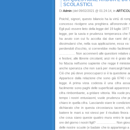
SCOLASTICI.
Di
Admin
(del 09/02/2021 @ 01:24:14, in
ARTICO
Poiché, signori, questo bilancio ha la virtù di rom
concesso rivolgere una preghiera all’onorevole mi
Egli può essere lieto della legge del 19 luglio 1877 
legge, per la savia e prudenza temperanza che l’i
ha avuto con cui fu accolta dai due rami del 
dissimularsi che, nella sua applicazione, essa va i
perdendoli d’occhio, si correrebbe molto facilment
…………… Non accennerò alle questioni relative ai n
e festive; alle librerie circolanti; anzi mi è grato
ho fiducia nell’uomo sapiente che regge il ministe
anche speranza che non sarà per mancargli l’aiuto g
Ciò che più deve preoccuparci si è la questione ardua
Apparisce dalla relazione che sono già 6740 i c
legge. A prima vista codesta è una cifra assai
facilmente sono paghi delle superficiali apparenz
cifra rimbombante, a gridare vittoria. Ma vuole pr
tempo i nostri entusiasmi; vuole prudenza che pr
chiaro in quella cifra. Lasciando stare le condizioni
dichiarato che in questa circostanza tacerei, c
battere le mani a noi stessi per il risultato fino
che cosa siano queste quattro mura entro le qual
ore del giorno i nostri figli? ……………… Non giova 
delle nostre scuole (e badate che io appartengo 