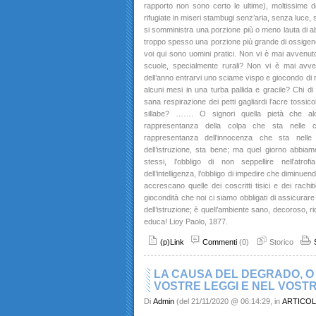
rapporto non sono certo le ultime), moltissime d
rifugiate in miseri stambugi senz’aria, senza luce, 
si somministra una porzione più o meno lauta di ab
troppo spesso una porzione più grande di ossigeno.
voi qui sono uomini pratici. Non vi è mai avvenuto 
scuole, specialmente rurali? Non vi è mai avve
dell’anno entrarvi uno sciame vispo e giocondo di ro
alcuni mesi in una turba pallida e gracile? Chi di 
sana respirazione dei petti gagliardi l’acre tossic
sillabe? ……. O signori quella pietà che al
rappresentanza della colpa che sta nelle ca
rappresentanza dell’innocenza che sta nelle
dell’istruzione, sta bene; ma quel giorno abbiam
stessi, l’obbligo di non seppellire nell’atrof
dell’intelligenza, l’obbligo di impedire che diminuendos
accrescano quelle dei coscritti tisici e dei rachitic
giocondità che noi ci siamo obbligati di assicurare
dell’istruzione; è quell’ambiente sano, decoroso, rid
educa! Lioy Paolo, 1877.
(p)Link
Commenti
(0)
Storico
LA CAUSA DEL DEGRADO, O 
VOSTRE LEGGI E NEL VOST
Di
Admin
(del 21/11/2020 @ 06:14:29, in
ARTICOL