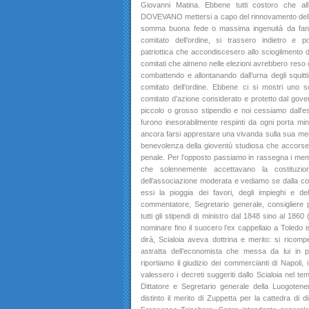
Giovanni Matina. Ebbene tutti costoro che all
DOVEVANO mettersi a capo del rinnovamento delle
somma buona fede o massima ingenuità da fanciu
comitato dell’ordine, si trassero indietro e po
patriottica che accondiscesero allo scioglimento de
comitati che almeno nelle elezioni avrebbero reso di 
combattendo e allontanando dall’urna degli squittinii
comitato dell’ordine. Ebbene ci si mostri uno so
comitato d’azione considerato e protetto dal gover
piccolo o grosso stipendio e noi cessiamo dall’e
furono inesorabilmente respinti da ogni porta min
ancora farsi apprestare una vivanda sulla sua mens
benevolenza della gioventù studiosa che accorse al
penale. Per l’opposto passiamo in rassegna i membr
che solennemente accettavano la costituzio
dell’associazione moderata e vediamo se dalla co
essi la pioggia dei favori, degli impieghi e dell
commentatore, Segretario generale, consigliere 
tutti gli stipendi di ministro dal 1848 sino al 186
nominare fino il suocero l’ex cappellaio a Toledo is
dirà, Scialoia aveva dottrina e merito: si ricompen
astratta dell’economista che messa da lui in 
riportiamo il giudizio dei commercianti di Napoli,
valessero i decreti suggeriti dallo Scialoia nel te
Dittatore e Segretario generale della Luogoten
distinto il merito di Zuppetta per la cattedra di 