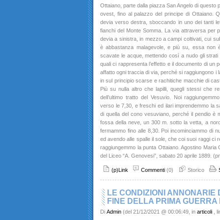
Ottaiano, parte dalla piazza San Angelo di questo
ovest, fino al palazzo del principe di Ottaiano. Q
devia verso destra, sboccando in uno dei tanti let
fianchi del Monte Somma. La via attraversa per po
devia a sinistra, in mezzo a campi coltivati, cui su
è abbastanza malagevole, e più su, essa non è 
scavate le acque, mettendo così a nudo gli strati 
quali ci rappresenta l’effetto e il documento di un
affatto ogni traccia di via, perché si raggiungono i lap
in sul principio scarse e rachitiche macchie di cas
Più su nulla altro che lapilli, quegli stessi che
dell’ultimo tratto del Vesuvio. Noi raggiungemmo
verso le 7,30, e freschi ed ilari imprendemmo la sali
di quella del cono vesuviano, perché il pendio è m
fossa della neve, un 300 m. sotto la vetta, a nord
fermammo fino alle 8,30. Poi incominciammo di nu
ed avendo alle spalle il sole, che coi suoi raggi ci 
raggiungemmo la punta Ottaiano. Agostino Maria Ga
del Liceo “A. Genovesi”, sabato 20 aprile 1889. (pr
(p)Link
Commenti
(0)
Storico
LE CONDIZIONI ANNONARIE 
FINE DELLA PRIMA GUERRA
Di
Admin
(del 21/12/2021 @ 00:06:49, in
articoli
, 