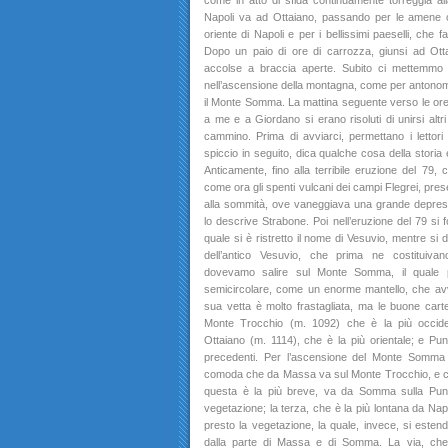
come in atto di sfida continuamente torreggia al
Napoli va ad Ottaiano, passando per le amene
oriente di Napoli e per i bellissimi paeselli, che
Dopo un paio di ore di carrozza, giunsi ad Ott
accolse a braccia aperte. Subito ci mettemmo i
nell’ascensione della montagna, come per antonom
il Monte Somma. La mattina seguente verso le ore 6
a me e a Giordano si erano risoluti di unirsi altr
cammino. Prima di avviarci, permettano i lettori
spiccio in seguito, dica qualche cosa della storia e
Anticamente, fino alla terribile eruzione del 79, 
come ora gli spenti vulcani dei campi Flegrei, pre
alla sommità, ove vaneggiava una grande depressi
lo descrive Strabone. Poi nell’eruzione del 79 si 
quale si è ristretto il nome di Vesuvio, mentre si
dell’antico Vesuvio, che prima ne costituivan
dovevamo salire sul Monte Somma, il quale p
semicircolare, come un enorme mantello, che avvo
sua vetta è molto frastagliata, ma le buone carte
Monte Trocchio (m. 1092) che è la più occiden
Ottaiano (m. 1114), che è la più orientale; e Pu
precedenti. Per l’ascensione del Monte Somma 
comoda che da Massa va sul Monte Trocchio, e che
questa è la più breve, va da Somma sulla Pun
vegetazione; la terza, che è la più lontana da Napo
presto la vegetazione, la quale, invece, si estend
dalla parte di Massa e di Somma. La via, che 