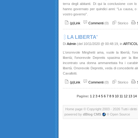
terra degli abitanti. Di qui la conclusione con lo
hanno governato per quindici anni: “La causa, o si
vostro governo”.
(p)Link
Commenti
(0)
Storico
LA LIBERTA'
Di
Admin
(del 10/11/2020 @ 00:48:19, in
ARTICOL
L'onorevole Minghetti ama, vuole la libertà; l'o
libertà; l'onorevole Depretis spasima per la lib
incontrato una donna ammanettata fra i carabin
libertà. Onorevole Depretis, veda di concederle alm
Cavallotti.
(p)Link
Commenti
(0)
Storico
Pagine:
1
2
3
4
5
6
7
8
9
10
11
12
13
14
Home page
© Copyright 2003 - 2026 Tutti i diritti 
powered by
dBlog CMS
® Open Source