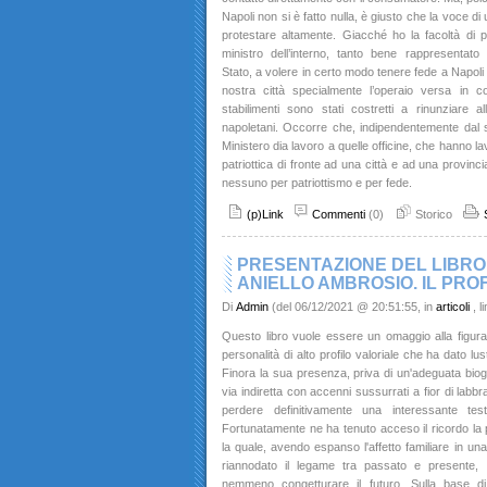
Napoli non si è fatto nulla, è giusto che la voce di
protestare altamente. Giacché ho la facoltà di p
ministro dell’interno, tanto bene rappresentato 
Stato, a volere in certo modo tenere fede a Napoli 
nostra città specialmente l’operaio versa in co
stabilimenti sono stati costretti a rinunziare a
napoletani. Occorre che, indipendentemente dal s
Ministero dia lavoro a quelle officine, che hanno l
patriottica di fronte ad una città e ad una provin
nessuno per patriottismo e per fede.
(p)Link
Commenti
(0)
Storico
PRESENTAZIONE DEL LIBRO D
ANIELLO AMBROSIO. IL PRO
Di
Admin
(del 06/12/2021 @ 20:51:55, in
articoli
, 
Questo libro vuole essere un omaggio alla figura
personalità di alto profilo valoriale che ha dato l
Finora la sua presenza, priva di un'adeguata biogra
via indiretta con accenni sussurrati a fior di labbr
perdere definitivamente una interessante test
Fortunatamente ne ha tenuto acceso il ricordo la p
la quale, avendo espanso l'affetto familiare in un
riannodato il legame tra passato e presente, 
nemmeno congetturare il futuro. Sulla base di 