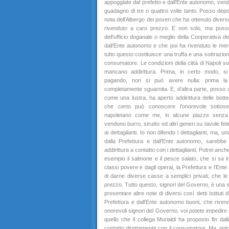
appoggiate dal prefetto e dall’Ente autonomo, vend
guadagno di tre o quattro volte tanto. Posso dep
nota dell’Albergo dei poveri che ha ottenuto divers
rivenduto a caro prezzo. E non solo, ma posso
dell’ufficio doganale o meglio della Cooperativa d
dall’Ente autonomo e che poi ha rivenduto le me
tutto questo costituisce una truffa e una sottrazi
consumatore. Le condizioni della città di Napoli so
mancano addirittura. Prima, in certo modo, 
pagando, non si può avere nulla: prima la
completamente sguarnita. E, d’altra parte, posso 
come una lustra, ha aperto addirittura delle bott
che certo può conoscere l’onorevole sottosegr
napoletano come me, in alcune piazze senza r
vendono burro, strutto ed altri generi su tavole fet
ai dettaglianti. Io non difendo i dettaglianti, ma, 
dalla Prefettura e dall’Ente autonomo, sarebbe
addirittura a contatto con i dettaglianti. Potrei anc
esempio il salmone e il pesce salato, che si sa 
classi povere e dagli operai, la Prefettura e l’Ent
di darne diverse casse a semplici privati, che l
prezzo. Tutto questo, signori del Governo, è una s
presentare altre note di diversi così detti Istituti
Prefettura e dall’Ente autonomo buoni, che riven
onorevoli signori del Governo, voi potete impedire
quello che il collega Murialdi ha proposto fin dal
contatto direttamente con il consumatore. Ma, poic