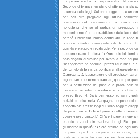
comprometterebbe la responsabilità del decuri
Secondo di formarsi un piano di offerta che sia a
solennità delle leggi. Sul primo oggetto si è unan
per non dire preghiere agli attuali conduttor
provvisoriamente continuassero la panizzazzione
nonostante che se gli pratica un pregiudizio, p
mantenimento è in contraddizione delle leggi del
perché i medesimi hanno continuato un anno tal
rimanenti cittadini hanno goduto del beneficio d
quando è piaciuto e recato utile. Per il secondo og
seguente piano di offerta: 1) Ogni quindici giorn
nella dogana di Avellino per avere la fede dei pre
l’assaggiatore ne dedurrà i prezzi alti e bassi e 
del tomolo di farina da bonificarsi all’appaltatore 
Campagna. 2. L’appaltatore o gli appaltatori avran
pigione tanto del forno nell’abitato, quanto per qu
per la costruzione del pane e la prova delle fo
calcolarsi per rotoli quarantasei ed il prodotto d
prezzo fisso. 4. Sarà permesso ad ogni cittad
nell’abitato che nella Campagna, esponendolo
soggetto alle stesse leggi cui sono soggetti gli ap
del pane cioè: a) Di fare il pane la notte di farina 
colore e peso giusto; b) Di fare il pane la notte a
esporlo a vendita in maniera che gli Eletti po
giudicarne la qualità; c) Sarà proibito ad ogni ann
far pane dopo il mezzogiorno per venderlo, ma
qualche urgente bisogno, se ne deve passare l