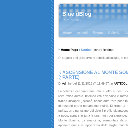
Blue dBlog
"Sottotitolo"
Home
Articoli
Forum
Galleria
Al
\\
Home Page
: Storico
(
inverti l'ordine
)
Di seguito tutti gli interventi pubblicati sul sito, in 
ASCENSIONE AL MONTE SO
PARTE)
Di
Admin
(del 11/11/2023 @ 11:49:57, in
ARTICOL
La bellezza del panorama, che si offrì ai nostri 
lieve fatica durata. Il tempo era splendido e l’a
tracce di vapori , sicché, nonostante l’ora poco fav
circostanti erano nettamente visibili. Di fronte a
sull’azzurro purissimo del cielo il profilo gigante
a poco, appare in tutta la sua mostruosa grandezz
Monte Somma. La sua cima, sormontata da un 
appariva qua e là tappezzata dalle larghe macchi