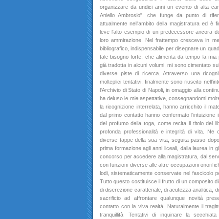
organizzare da undici anni un evento di alta carat
Aniello Ambrosio", che funge da punto di rife
attualmente nell'ambito della magistratura ed è fi
leve l'alto esempio di un predecessore ancora de
loro ammirazione. Nel frattempo cresceva in me i
bibliografico, indispensabile per disegnare un quad
tale bisogno forte, che alimenta da tempo la mia 
già tradotta in alcuni volumi, mi sono cimentato su
diverse piste di ricerca. Attraverso una ricogni
molteplici tentativi, finalmente sono riuscito nell'i
l'Archivio di Stato di Napoli, in omaggio alla conti
ha deluso le mie aspettative, consegnandomi moltep
la ricognizione interrelata, hanno arricchito il mat
dal primo contatto hanno confermato l'intuizione ini
del profumo della toga, come recita il titolo del l
profonda professionalità e integrità di vita. Ne c
diverse tappe della sua vita, seguita passo dopo 
prima formazione agli anni liceali, dalla laurea in
concorso per accedere alla magistratura, dal serviz
con funzioni diverse alle altre occupazioni onorifi
lodi, sistematicamente conservate nel fascicolo per
Tutto questo costituisce il frutto di un composito 
di discrezione caratteriale, di acutezza analitica, d
sacrificio ad affrontare qualunque novità pres
contatto con la viva realtà. Naturalmente il tragi
tranquillità. Tentativi di inquinare la secchia