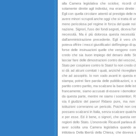
alla Camera legislativa che sciolse; ricordi 
solamente dirette agli individui, ma erano dirette al
Egli con quella circolare attentò al prestigio delle n
avere minori scrupoli anche oggi che si tratta di 
meno pericolosa pel regime in forza del quale noi
nazione. Signori, l’uso dei fondi segreti, diceva l
necessità. Ma è più dolorosa questa necessità 
dall’amministrazione precedente. Egli è vero c
poteva offrire i mezzi giustificativi dell’impiego d
forse delle insinuazioni quelle che vengono cons
credo che sia buon impiego del denaro dello St
lasciar fare delle dimostrazioni contro dei vescovi, a
Stato per cospirare contro lo Stato! Io non credo 
si dà ad alcuni comitati i quali, anziché risvegliar
che ad assopirlo. Io non vado avanti in questa e
stampa; potrei fare parola delle pubblicazioni, o 
partito contro partito, ma scalzano la base delle isti
francamente, siamo accusati di essere i demolitori 
da questa parte, mentre ne siamo i sostenitori. R
sta il giudizio del paese! Ridano pure, ma non
istituzioni correranno un pericolo. Poiché non cred
possano scalzarsi in Italia, senza scalzare qualch
e per esse. Ed è bene, o signori, che questa verit
regioni dello Stato. L’onorevole Ricasoli parlava d
aver sciolta una Camera legislativa quando 
intitolava Della libertà della Chiesa, che doveva d