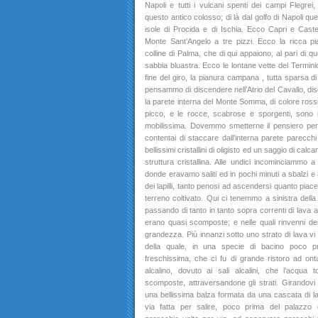
Napoli e tutti i vulcani spenti dei campi Flegre
questo antico colosso; di là dal golfo di Napoli quel
isole di Procida e di Ischia. Ecco Capri e Cast
Monte Sant’Angelo a tre pizzi. Ecco la ricca pi
colline di Palma, che di qui appaiono, al pari di q
sabbia bluastra. Ecco le lontane vette del Terminio,
fine del giro, la pianura campana , tutta sparsa d
pensammo di discendere nell’Atrio del Cavallo, dis
la parete interna del Monte Somma, di colore rossic
picco, e le rocce, scabrose e sporgenti, sono 
mobilissima. Dovemmo smetterne il pensiero per 
contentai di staccare dall’interna parete parecchi
bellissimi cristallini di oligisto ed un saggio di ca
struttura cristallina. Alle undici incominciammo 
donde eravamo saliti ed in pochi minuti a sbalzi e a s
dei lapilli, tanto penosi ad ascendersi quanto piac
terreno coltivato. Qui ci tenemmo a sinistra della
passando di tanto in tanto sopra correnti di lava a
erano quasi scomposte; e nelle quali rinvenni dei b
grandezza. Più innanzi sotto uno strato di lava vi
della quale, in una specie di bacino poco pro
freschissima, che ci fu di grande ristoro ad o
alcalino, dovuto ai sali alcalini, che l’acqua 
scomposte, attraversandone gli strati. Girandovi
una bellissima balza formata da una cascata di l
via fatta per salire, poco prima del palazzo 