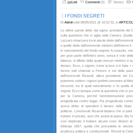
(p)Link
Commenti
(0)
Storico
I FONDI SEGRETI
Di
Admin
(del 08/05/2021 @ 16:52:32, in
ARTICO
Le ultime parole dette dal signor presidente del C
sulla questione che si agita nella Camera. Quella
Lazzaro rimarcava tra le parole dette dall’onorevol
e quelle dette dall’onorevole ministro dell’interno è 
lo stanziamento del fondo segreto fu esaurito, n
per gran parte dell’intero anno, senza il voto del
bilancio, in difetto della quale nessun ministro è a
denaro. Ecco, o signori, come la luce si è fatta. I s
furono tutti chiamati a Firenze e noi della pass
dell’onorevole Ricasoli, allora presidente del C
potemmo vedere i signori prefetti convenire al Minist
istruzioni, tra le quali naturalmente ci fu quella 
segreti. Ecco dunque come la questione che si pres
per la Camera, perché l’amministrazione prece
pregiudicata contro legge, l’ha pregiudicata cont
aveva diritto di spendere il denaro dello Stato 
politiche. L’onorevole Ricasoli deplora che si parl
trattare in privato, anzi che avanti al paese. Ma 
così deplorato il trattare alcune cose dinanzi a
febbraio 1867, quella che precedette le elezion
prudenza politica e costituzionale. Ricordi la Came